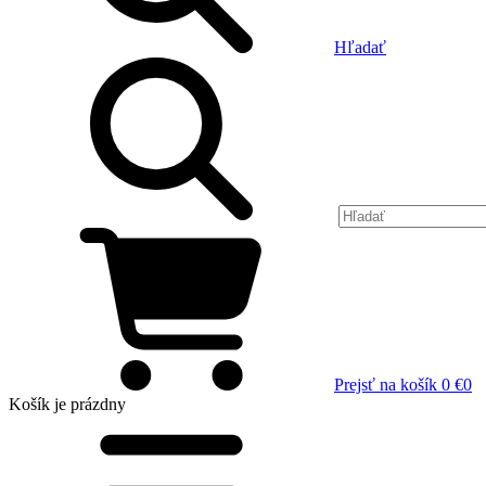
Hľadať
Prejsť na košík
0 €
0
Košík
je prázdny