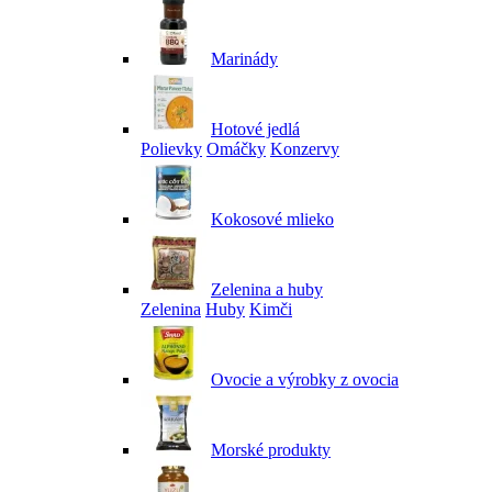
Marinády
Hotové jedlá
Polievky
Omáčky
Konzervy
Kokosové mlieko
Zelenina a huby
Zelenina
Huby
Kimči
Ovocie a výrobky z ovocia
Morské produkty