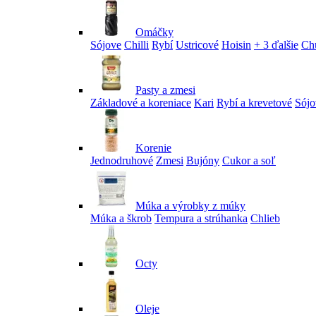
Omáčky
Sójove
Chilli
Rybí
Ustricové
Hoisin
+ 3 ďalšie
Ch
Pasty a zmesi
Základové a koreniace
Kari
Rybí a krevetové
Sójo
Korenie
Jednodruhové
Zmesi
Bujóny
Cukor a soľ
Múka a výrobky z múky
Múka a škrob
Tempura a strúhanka
Chlieb
Octy
Oleje