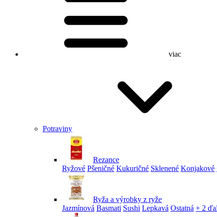
viac
Potraviny
Rezance
Ryžové
Pšeničné
Kukuričné
Sklenené
Konjakové
Ryža a výrobky z ryže
Jazmínová
Basmati
Sushi
Lepkavá
Ostatná
+ 2 ďa