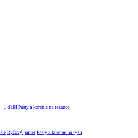
+ 1 ďalší
Pasty a korenie na rezance
lšie
Ryžový papier
Pasty a korenie na ryžu