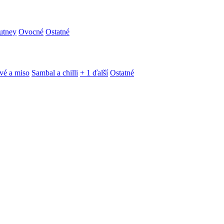
utney
Ovocné
Ostatné
vé a miso
Sambal a chilli
+ 1 ďalší
Ostatné