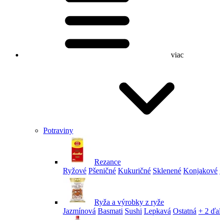
viac
Potraviny
Rezance
Ryžové
Pšeničné
Kukuričné
Sklenené
Konjakové
Ryža a výrobky z ryže
Jazmínová
Basmati
Sushi
Lepkavá
Ostatná
+ 2 ďa