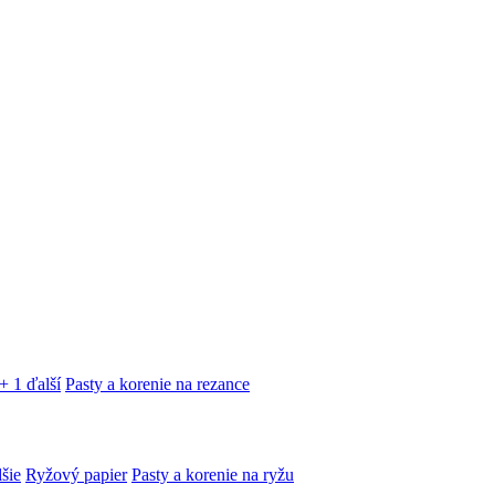
+ 1 ďalší
Pasty a korenie na rezance
lšie
Ryžový papier
Pasty a korenie na ryžu