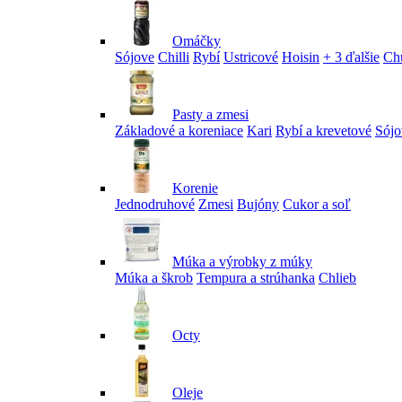
Omáčky
Sójove
Chilli
Rybí
Ustricové
Hoisin
+ 3 ďalšie
Ch
Pasty a zmesi
Základové a koreniace
Kari
Rybí a krevetové
Sójo
Korenie
Jednodruhové
Zmesi
Bujóny
Cukor a soľ
Múka a výrobky z múky
Múka a škrob
Tempura a strúhanka
Chlieb
Octy
Oleje