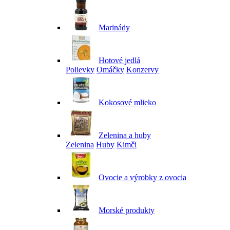
Marinády
Hotové jedlá
Polievky
Omáčky
Konzervy
Kokosové mlieko
Zelenina a huby
Zelenina
Huby
Kimči
Ovocie a výrobky z ovocia
Morské produkty