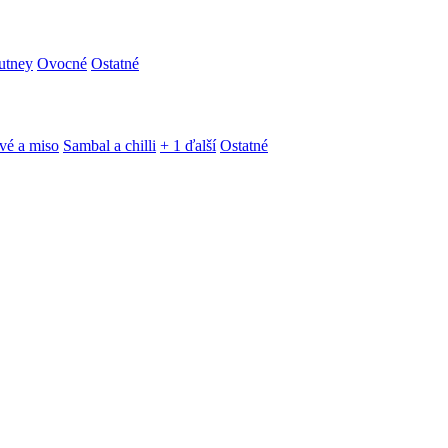
utney
Ovocné
Ostatné
vé a miso
Sambal a chilli
+ 1 ďalší
Ostatné