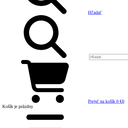
Hľadať
Prejsť na košík
0 €
0
Košík
je prázdny