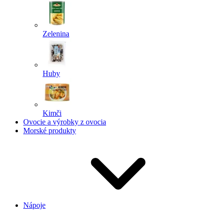
Zelenina
Huby
Kimči
Ovocie a výrobky z ovocia
Morské produkty
Nápoje