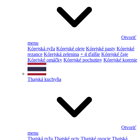
Otvoriť
menu
Kórejská ryža
Kórejské oleje
Kórejské pasty
Kórejské
rezance
Kórejská zelenina
+ 4 ďalšie
Kórejské čaje
Kórejské omáčky
Kórejské pochutiny
Kórejské korenie
Thajská kuchyňa
Otvoriť
menu
Thajská ryža
Thajské octy
Thajské ovocie
Thajská