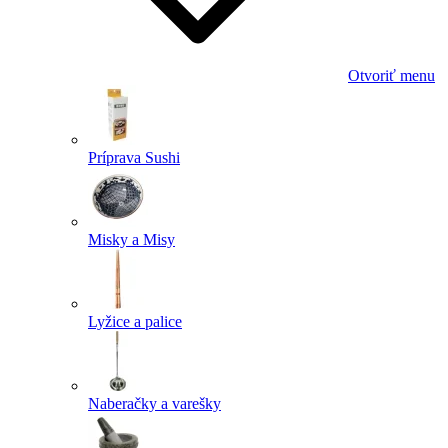
Otvoriť menu
Príprava Sushi
Misky a Misy
Lyžice a palice
Naberačky a varešky