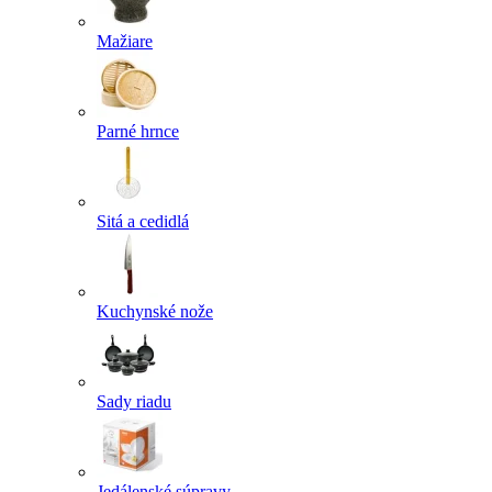
Mažiare
Parné hrnce
Sitá a cedidlá
Kuchynské nože
Sady riadu
Jedálenské súpravy