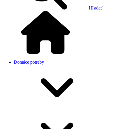
Hľadať
Domáce potreby