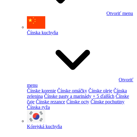
Otvoriť menu
Čínska kuchyňa
Otvoriť
menu
Čínske korenie
Čínske omáčky
Čínske oleje
Čínska
zelenina
Čínske pasty a marinády
+ 5 ďalších
Čínske
čaje
Čínske rezance
Čínske octy
Čínske pochutiny
Čínska ryža
Kórejská kuchyňa