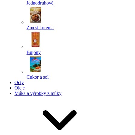
Jednodruhové
Zmesi korenia
Bujóny
Cukor a soľ
Octy
Oleje
Múka a výrobky z múky