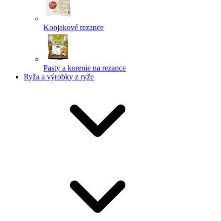
Konjakové rezance
Pasty a korenie na rezance
Ryža a výrobky z ryže