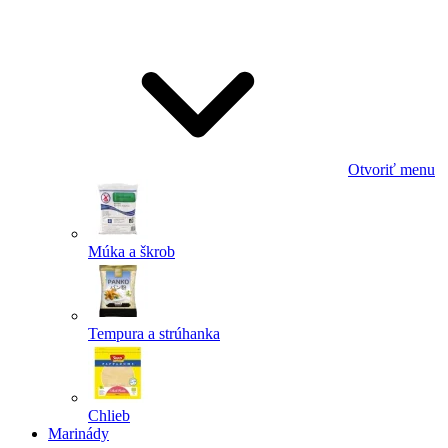
Odoslať
Powered by chaterimo
Otvoriť menu
Múka a škrob
Tempura a strúhanka
Chlieb
Marinády