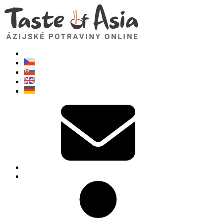
TasteOfAsia.sk
Neváhajte sa opýtať. Som tu pre vás!