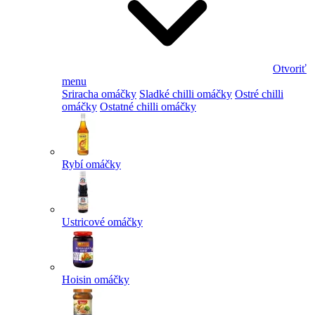
Otvoriť
menu
Sriracha omáčky
Sladké chilli omáčky
Ostré chilli
omáčky
Ostatné chilli omáčky
Rybí omáčky
Ustricové omáčky
Hoisin omáčky