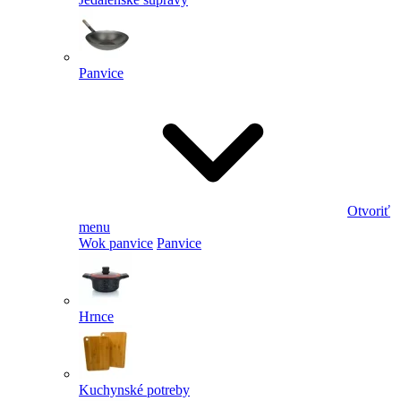
Panvice
Otvoriť
menu
Wok panvice
Panvice
Hrnce
Kuchynské potreby