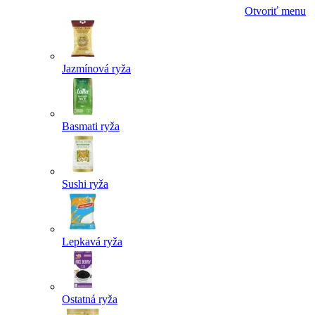
Otvoriť menu
Jazmínová ryža
Basmati ryža
Sushi ryža
Lepkavá ryža
Ostatná ryža