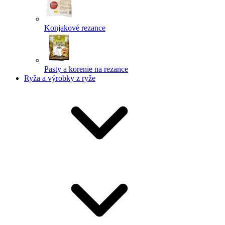
Konjakové rezance
Pasty a korenie na rezance
Ryža a výrobky z ryže