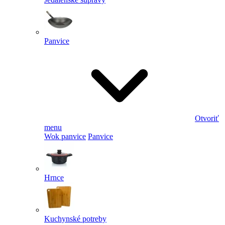
Panvice
Otvoriť
menu
Wok panvice
Panvice
Hrnce
Kuchynské potreby