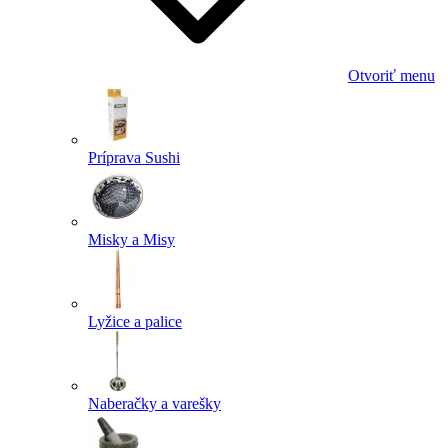
Otvoriť menu
Príprava Sushi
Misky a Misy
Lyžice a palice
Naberačky a varešky