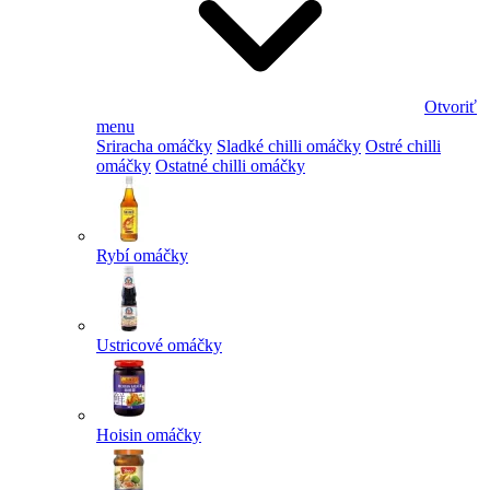
Otvoriť
menu
Sriracha omáčky
Sladké chilli omáčky
Ostré chilli
omáčky
Ostatné chilli omáčky
Rybí omáčky
Ustricové omáčky
Hoisin omáčky