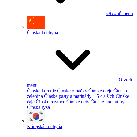
Otvoriť menu
Čínska kuchyňa
Otvoriť
menu
Čínske korenie
Čínske omáčky
Čínske oleje
Čínska
zelenina
Čínske pasty a marinády
+ 5 ďalších
Čínske
čaje
Čínske rezance
Čínske octy
Čínske pochutiny
Čínska ryža
Kórejská kuchyňa