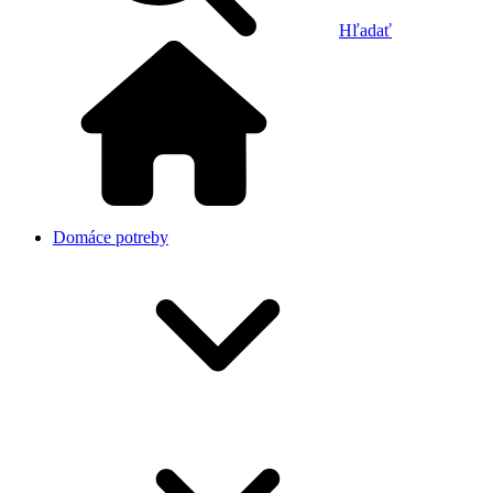
Hľadať
Domáce potreby