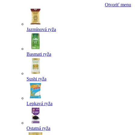
Otvoriť menu
Jazmínová ryža
Basmati ryža
Sushi ryža
Lepkavá ryža
Ostatná ryža