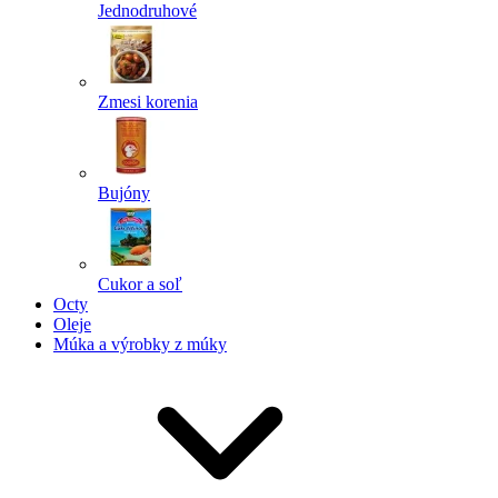
Jednodruhové
Zmesi korenia
Bujóny
Cukor a soľ
Octy
Oleje
Múka a výrobky z múky