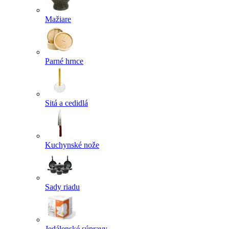
Mažiare
Parné hrnce
Sitá a cedidlá
Kuchynské nože
Sady riadu
Jedálenské súpravy