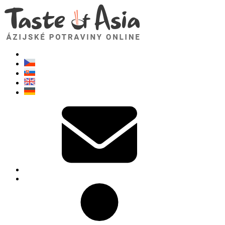
TasteOfAsia.sk
Neváhajte sa opýtať. Som tu pre vás!