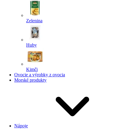
Zelenina
Huby
Kimči
Ovocie a výrobky z ovocia
Morské produkty
Nápoje