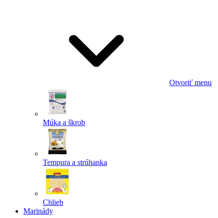
Odoslať
Powered by chaterimo
Otvoriť menu
Múka a škrob
Tempura a strúhanka
Chlieb
Marinády