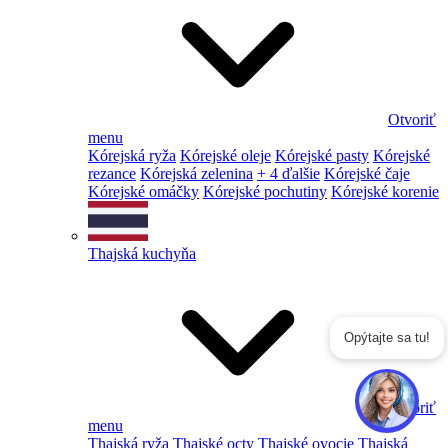
Otvoriť
menu
Kórejská ryža
Kórejské oleje
Kórejské pasty
Kórejské
rezance
Kórejská zelenina
+ 4 ďalšie
Kórejské čaje
Kórejské omáčky
Kórejské pochutiny
Kórejské korenie
Thajská kuchyňa
Opýtajte sa tu!
Otvoriť
menu
Thajská ryža
Thajské octy
Thajské ovocie
Thajská