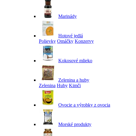
Marinády
Hotové jedlá
Polievky
Omáčky
Konzervy
Kokosové mlieko
Zelenina a huby
Zelenina
Huby
Kimči
Ovocie a výrobky z ovocia
Morské produkty