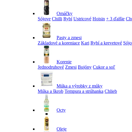
Omáčky
Sójove
Chilli
Rybí
Ustricové
Hoisin
+ 3 ďalšie
Ch
Pasty a zmesi
Základové a koreniace
Kari
Rybí a krevetové
Sójo
Korenie
Jednodruhové
Zmesi
Bujóny
Cukor a soľ
Múka a výrobky z múky
Múka a škrob
Tempura a strúhanka
Chlieb
Octy
Oleje