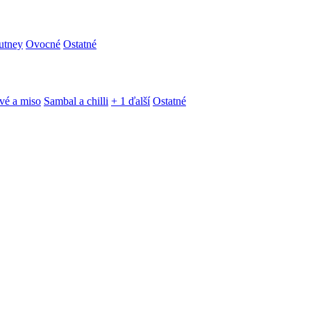
utney
Ovocné
Ostatné
vé a miso
Sambal a chilli
+ 1 ďalší
Ostatné