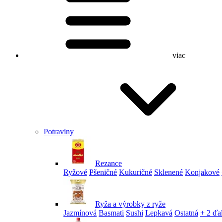
viac
Potraviny
Rezance
Ryžové
Pšeničné
Kukuričné
Sklenené
Konjakové
Ryža a výrobky z ryže
Jazmínová
Basmati
Sushi
Lepkavá
Ostatná
+ 2 ďa