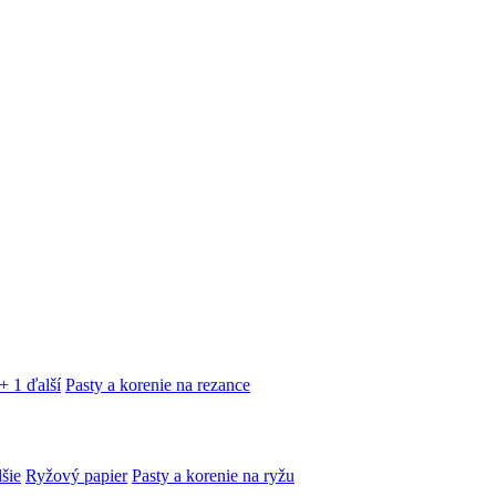
+ 1 ďalší
Pasty a korenie na rezance
lšie
Ryžový papier
Pasty a korenie na ryžu