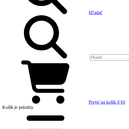
Hľadať
Prejsť na košík
0 €
0
Košík
je prázdny