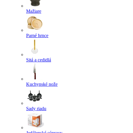
Mažiare
Parné hrnce
Sitá a cedidlá
Kuchynské nože
Sady riadu
Jedálenské súpravy