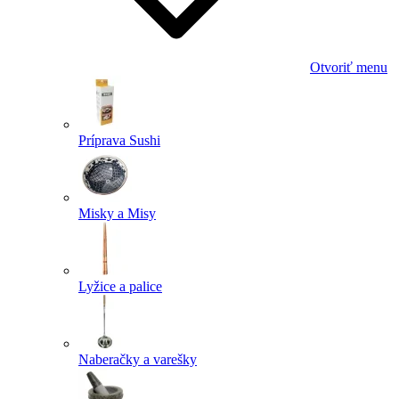
Otvoriť menu
Príprava Sushi
Misky a Misy
Lyžice a palice
Naberačky a varešky