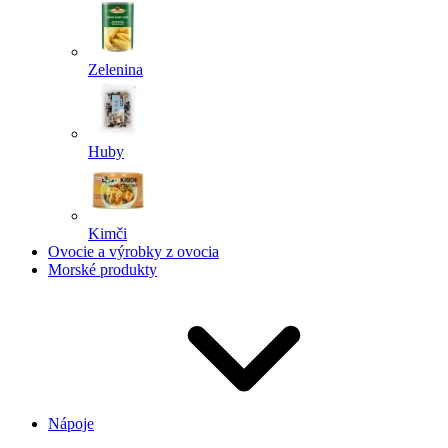
Zelenina
Huby
Kimči
Ovocie a výrobky z ovocia
Morské produkty
Nápoje