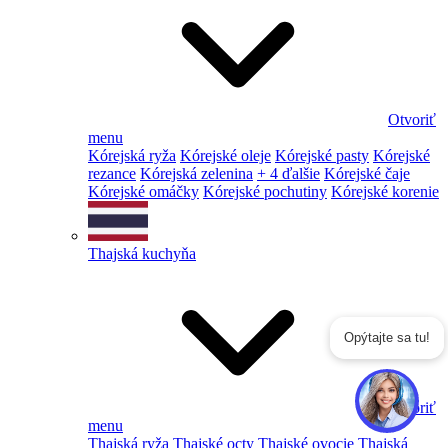
Otvoriť
menu
Kórejská ryža
Kórejské oleje
Kórejské pasty
Kórejské
rezance
Kórejská zelenina
+ 4 ďalšie
Kórejské čaje
Kórejské omáčky
Kórejské pochutiny
Kórejské korenie
Thajská kuchyňa
Opýtajte sa tu!
Otvoriť
menu
Thajská ryža
Thajské octy
Thajské ovocie
Thajská