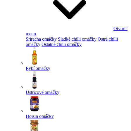
Otvoriť
menu
Sriracha omáčky
Sladké chilli omáčky
Ostré chilli
omáčky
Ostatné chilli omáčky
Rybí omáčky
Ustricové omáčky
Hoisin omáčky