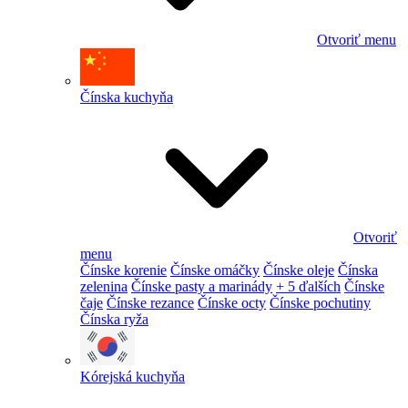
Otvoriť menu
Čínska kuchyňa
Otvoriť
menu
Čínske korenie
Čínske omáčky
Čínske oleje
Čínska
zelenina
Čínske pasty a marinády
+ 5 ďalších
Čínske
čaje
Čínske rezance
Čínske octy
Čínske pochutiny
Čínska ryža
Kórejská kuchyňa