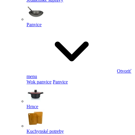
Panvice
Otvoriť
menu
Wok panvice
Panvice
Hrnce
Kuchynské potreby