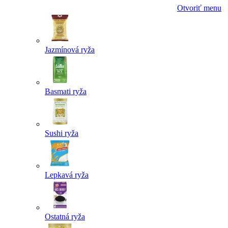
Otvoriť menu
Jazmínová ryža
Basmati ryža
Sushi ryža
Lepkavá ryža
Ostatná ryža