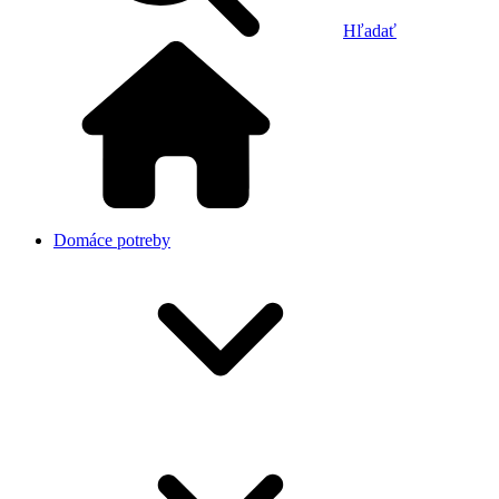
Hľadať
Domáce potreby