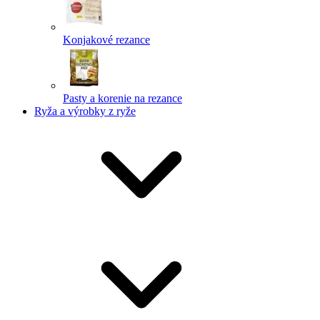
Konjakové rezance
Pasty a korenie na rezance
Ryža a výrobky z ryže