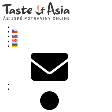
TasteOfAsia.sk
Neváhajte sa opýtať. Som tu pre vás!