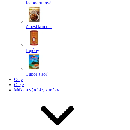
Jednodruhové
Zmesi korenia
Bujóny
Cukor a soľ
Octy
Oleje
Múka a výrobky z múky