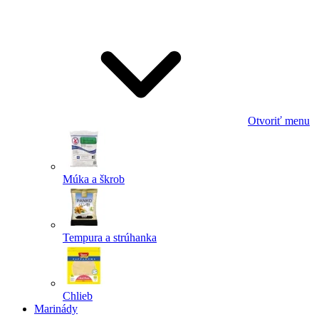
Odoslať
Powered by chaterimo
Otvoriť menu
Múka a škrob
Tempura a strúhanka
Chlieb
Marinády