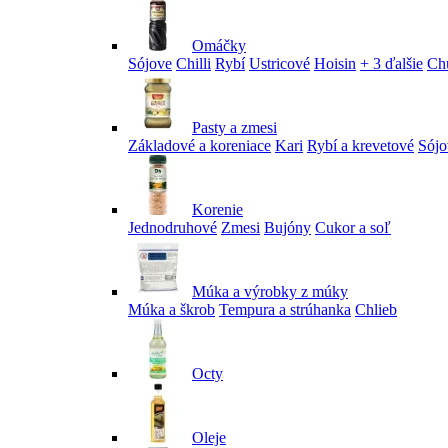
Omáčky
Sójove
Chilli
Rybí
Ustricové
Hoisin
+ 3 ďalšie
Ch
Pasty a zmesi
Základové a koreniace
Kari
Rybí a krevetové
Sójo
Korenie
Jednodruhové
Zmesi
Bujóny
Cukor a soľ
Múka a výrobky z múky
Múka a škrob
Tempura a strúhanka
Chlieb
Octy
Oleje