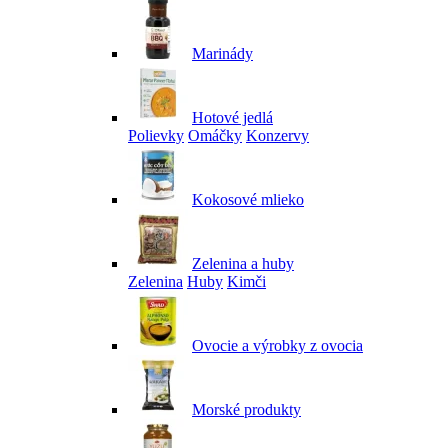
Marinády
Hotové jedlá
Polievky
Omáčky
Konzervy
Kokosové mlieko
Zelenina a huby
Zelenina
Huby
Kimči
Ovocie a výrobky z ovocia
Morské produkty