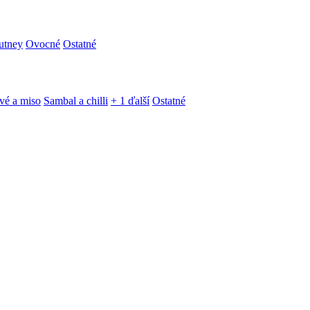
utney
Ovocné
Ostatné
vé a miso
Sambal a chilli
+ 1 ďalší
Ostatné