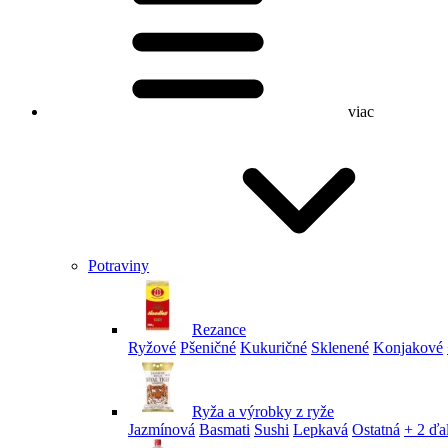
viac
Potraviny
Rezance
Ryžové
Pšeničné
Kukuričné
Sklenené
Konjakové
Ryža a výrobky z ryže
Jazmínová
Basmati
Sushi
Lepkavá
Ostatná
+ 2 ďa