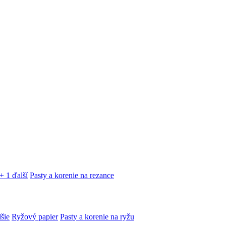
+ 1 ďalší
Pasty a korenie na rezance
lšie
Ryžový papier
Pasty a korenie na ryžu