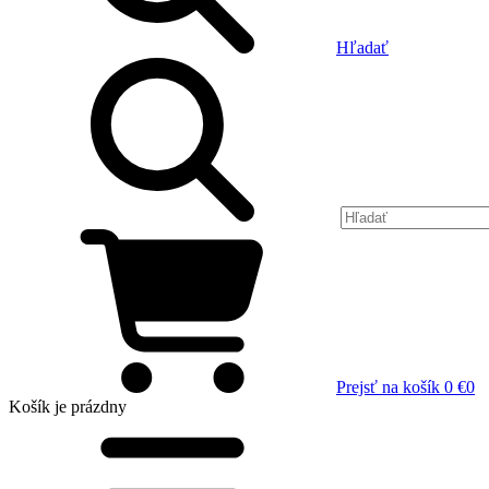
Hľadať
Prejsť na košík
0 €
0
Košík
je prázdny