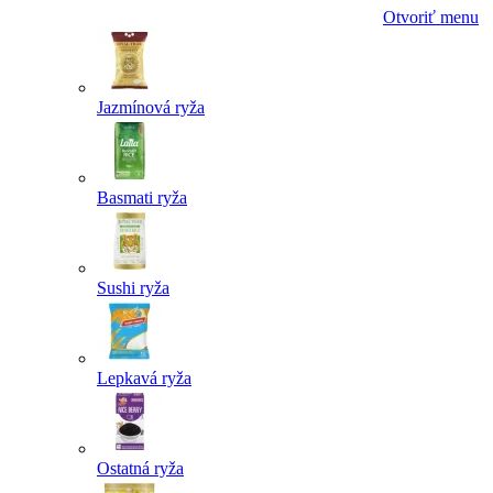
Otvoriť menu
Jazmínová ryža
Basmati ryža
Sushi ryža
Lepkavá ryža
Ostatná ryža