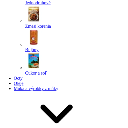
Jednodruhové
Zmesi korenia
Bujóny
Cukor a soľ
Octy
Oleje
Múka a výrobky z múky