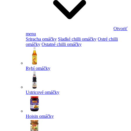
Otvoriť
menu
Sriracha omáčky
Sladké chilli omáčky
Ostré chilli
omáčky
Ostatné chilli omáčky
Rybí omáčky
Ustricové omáčky
Hoisin omáčky