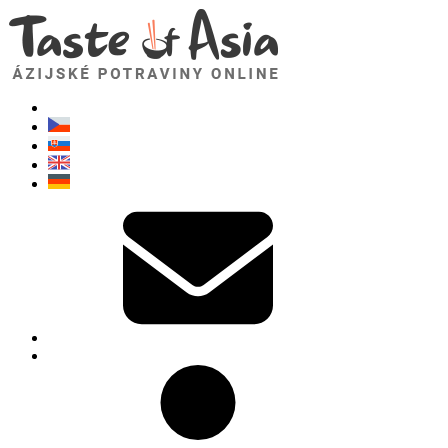
TasteOfAsia.sk
Neváhajte sa opýtať. Som tu pre vás!