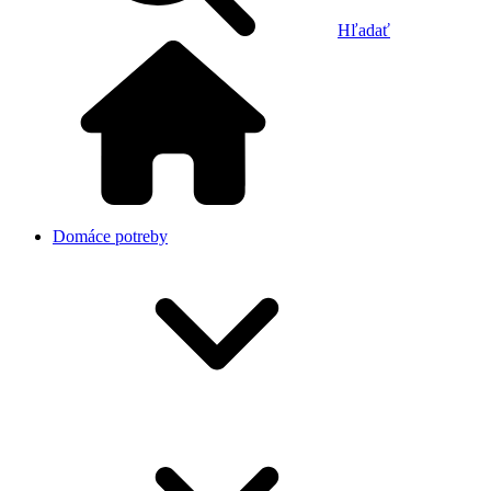
Hľadať
Domáce potreby