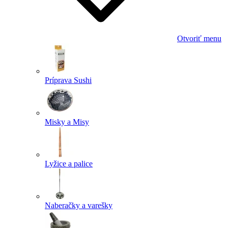
Otvoriť menu
Príprava Sushi
Misky a Misy
Lyžice a palice
Naberačky a varešky