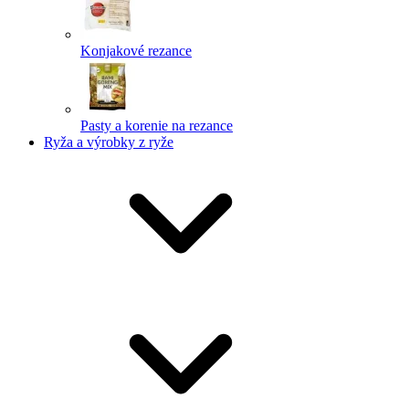
Konjakové rezance
Pasty a korenie na rezance
Ryža a výrobky z ryže