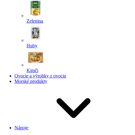
Zelenina
Huby
Kimči
Ovocie a výrobky z ovocia
Morské produkty
Nápoje