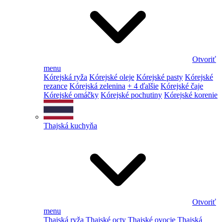
Otvoriť
menu
Kórejská ryža
Kórejské oleje
Kórejské pasty
Kórejské
rezance
Kórejská zelenina
+ 4 ďalšie
Kórejské čaje
Kórejské omáčky
Kórejské pochutiny
Kórejské korenie
Thajská kuchyňa
Otvoriť
menu
Thajská ryža
Thajské octy
Thajské ovocie
Thajská