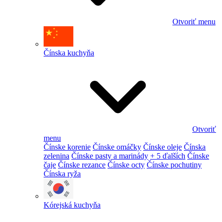
Otvoriť menu
Čínska kuchyňa
Otvoriť
menu
Čínske korenie
Čínske omáčky
Čínske oleje
Čínska
zelenina
Čínske pasty a marinády
+ 5 ďalších
Čínske
čaje
Čínske rezance
Čínske octy
Čínske pochutiny
Čínska ryža
Kórejská kuchyňa