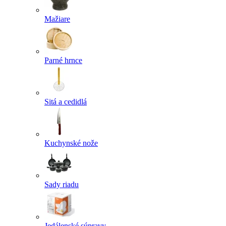
Mažiare
Parné hrnce
Sitá a cedidlá
Kuchynské nože
Sady riadu
Jedálenské súpravy