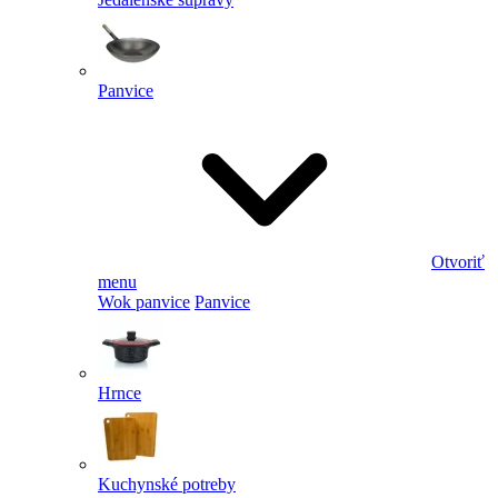
Panvice
Otvoriť
menu
Wok panvice
Panvice
Hrnce
Kuchynské potreby