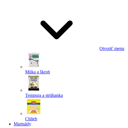
Odoslať
Powered by chaterimo
Otvoriť menu
Múka a škrob
Tempura a strúhanka
Chlieb
Marinády