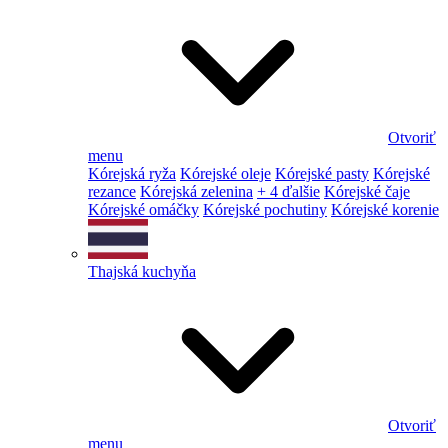
Otvoriť
menu
Kórejská ryža
Kórejské oleje
Kórejské pasty
Kórejské
rezance
Kórejská zelenina
+ 4 ďalšie
Kórejské čaje
Kórejské omáčky
Kórejské pochutiny
Kórejské korenie
Thajská kuchyňa
Otvoriť
menu