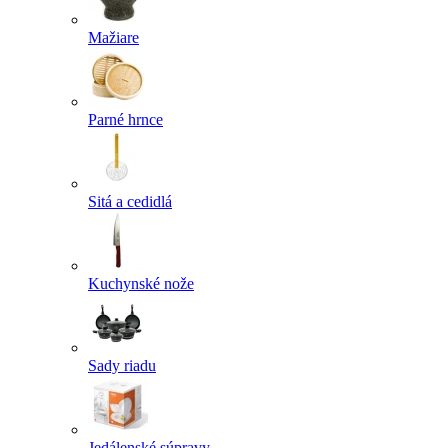
Mažiare
Parné hrnce
Sitá a cedidlá
Kuchynské nože
Sady riadu
Jedálenské súpravy