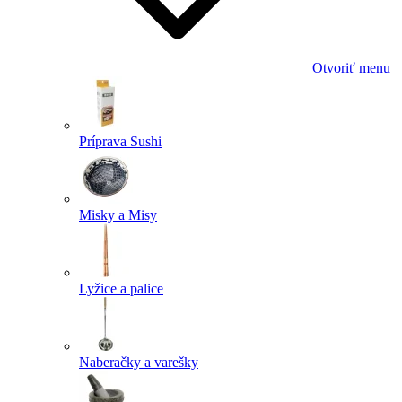
Otvoriť menu
Príprava Sushi
Misky a Misy
Lyžice a palice
Naberačky a varešky