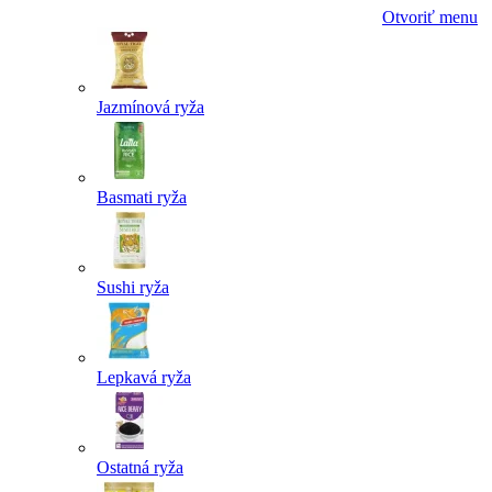
Otvoriť menu
Jazmínová ryža
Basmati ryža
Sushi ryža
Lepkavá ryža
Ostatná ryža