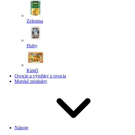
Zelenina
Huby
Kimči
Ovocie a výrobky z ovocia
Morské produkty
Nápoje