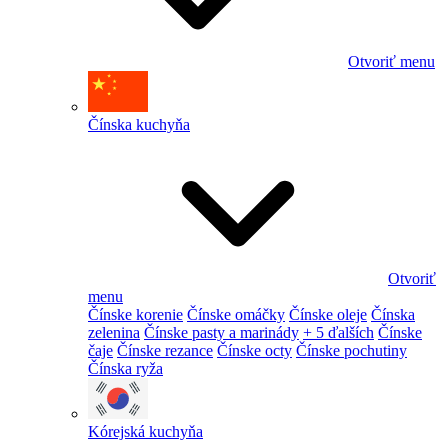
Otvoriť menu
Čínska kuchyňa
Otvoriť
menu
Čínske korenie
Čínske omáčky
Čínske oleje
Čínska
zelenina
Čínske pasty a marinády
+ 5 ďalších
Čínske
čaje
Čínske rezance
Čínske octy
Čínske pochutiny
Čínska ryža
Kórejská kuchyňa