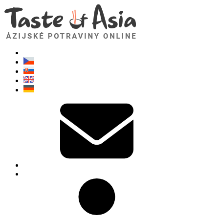
TasteOfAsia.sk
Neváhajte sa opýtať. Som tu pre vás!