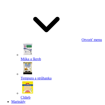
Odoslať
Powered by chaterimo
Otvoriť menu
Múka a škrob
Tempura a strúhanka
Chlieb
Marinády