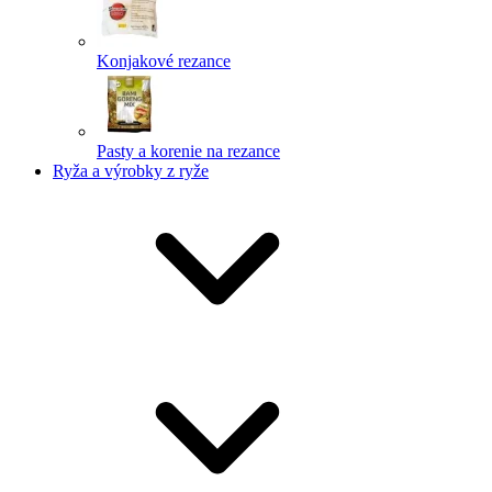
Konjakové rezance
Pasty a korenie na rezance
Ryža a výrobky z ryže