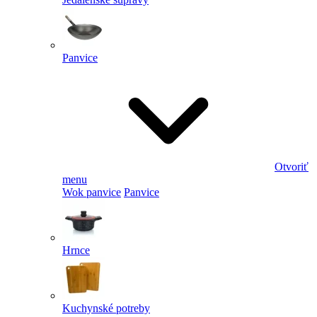
Panvice
Otvoriť
menu
Wok panvice
Panvice
Hrnce
Kuchynské potreby