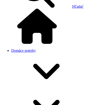
Hľadať
Domáce potreby