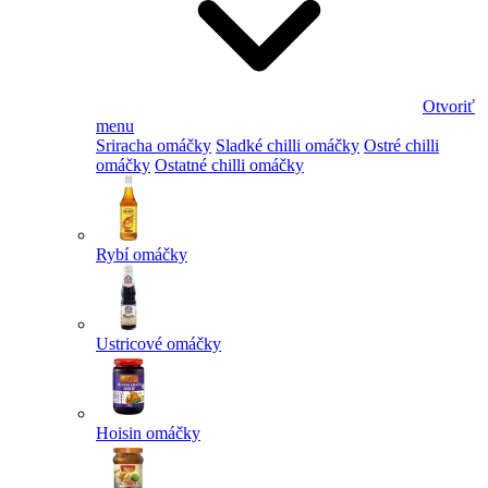
Otvoriť
menu
Sriracha omáčky
Sladké chilli omáčky
Ostré chilli
omáčky
Ostatné chilli omáčky
Rybí omáčky
Ustricové omáčky
Hoisin omáčky