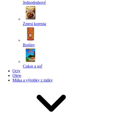
Jednodruhové
Zmesi korenia
Bujóny
Cukor a soľ
Octy
Oleje
Múka a výrobky z múky