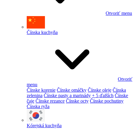
Otvoriť menu
Čínska kuchyňa
Otvoriť
menu
Čínske korenie
Čínske omáčky
Čínske oleje
Čínska
zelenina
Čínske pasty a marinády
+ 5 ďalších
Čínske
čaje
Čínske rezance
Čínske octy
Čínske pochutiny
Čínska ryža
Kórejská kuchyňa