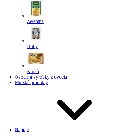
Zelenina
Huby
Kimči
Ovocie a výrobky z ovocia
Morské produkty
Nápoje