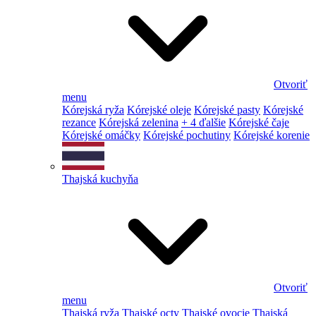
Otvoriť
menu
Kórejská ryža
Kórejské oleje
Kórejské pasty
Kórejské
rezance
Kórejská zelenina
+ 4 ďalšie
Kórejské čaje
Kórejské omáčky
Kórejské pochutiny
Kórejské korenie
Thajská kuchyňa
Otvoriť
menu
Thajská ryža
Thajské octy
Thajské ovocie
Thajská