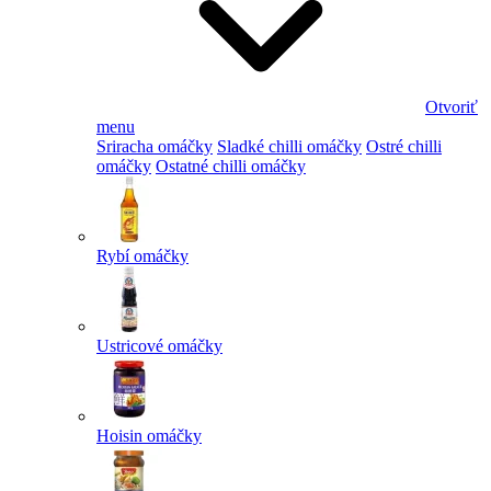
Otvoriť
menu
Sriracha omáčky
Sladké chilli omáčky
Ostré chilli
omáčky
Ostatné chilli omáčky
Rybí omáčky
Ustricové omáčky
Hoisin omáčky