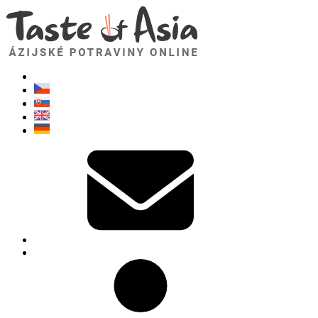
TasteOfAsia.sk
Neváhajte sa opýtať. Som tu pre vás!