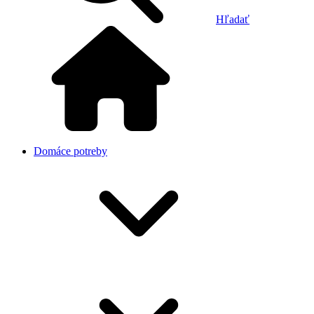
Hľadať
Domáce potreby