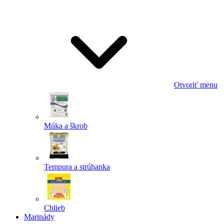
Odoslať
Powered by chaterimo
Otvoriť menu
Múka a škrob
Tempura a strúhanka
Chlieb
Marinády