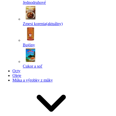
Jednodruhové
Zmesi korenia
(aktuálny)
Bujóny
Cukor a soľ
Octy
Oleje
Múka a výrobky z múky