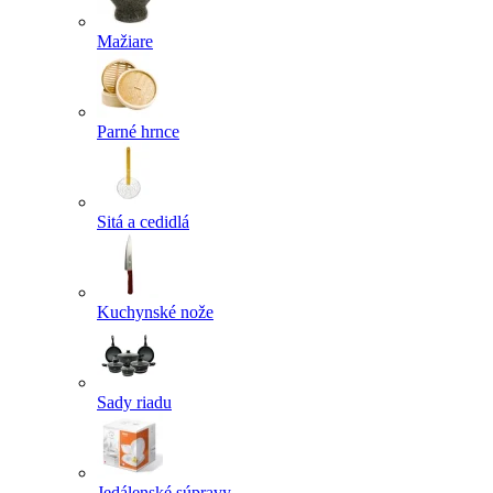
Mažiare
Parné hrnce
Sitá a cedidlá
Kuchynské nože
Sady riadu
Jedálenské súpravy