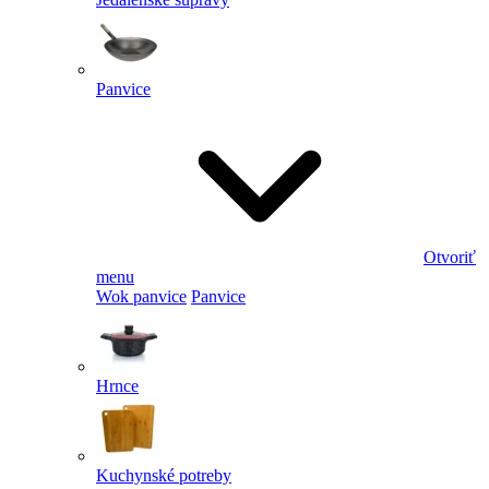
Panvice
Otvoriť
menu
Wok panvice
Panvice
Hrnce
Kuchynské potreby