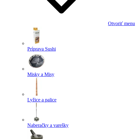
Otvoriť menu
Príprava Sushi
Misky a Misy
Lyžice a palice
Naberačky a varešky