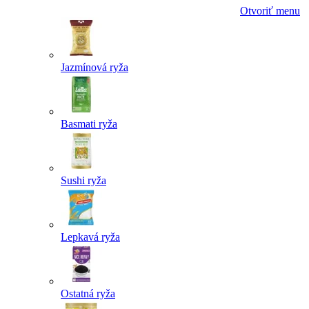
Otvoriť menu
Jazmínová ryža
Basmati ryža
Sushi ryža
Lepkavá ryža
Ostatná ryža