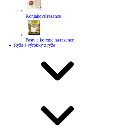
Konjakové rezance
Pasty a korenie na rezance
Ryža a výrobky z ryže