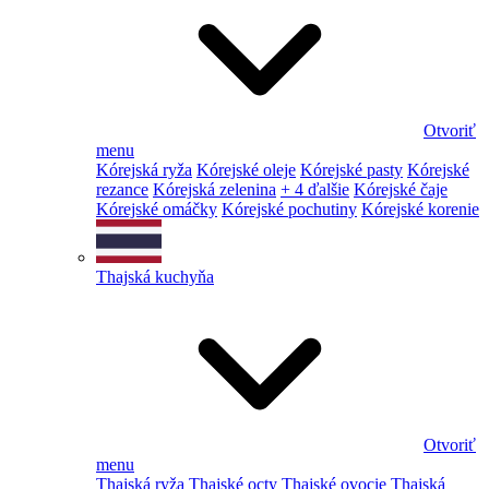
Otvoriť
menu
Kórejská ryža
Kórejské oleje
Kórejské pasty
Kórejské
rezance
Kórejská zelenina
+ 4 ďalšie
Kórejské čaje
Kórejské omáčky
Kórejské pochutiny
Kórejské korenie
Thajská kuchyňa
Otvoriť
menu
Thajská ryža
Thajské octy
Thajské ovocie
Thajská