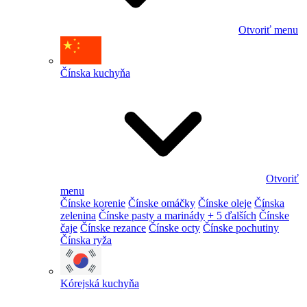
Otvoriť menu
Čínska kuchyňa
Otvoriť
menu
Čínske korenie
Čínske omáčky
Čínske oleje
Čínska
zelenina
Čínske pasty a marinády
+ 5 ďalších
Čínske
čaje
Čínske rezance
Čínske octy
Čínske pochutiny
Čínska ryža
Kórejská kuchyňa