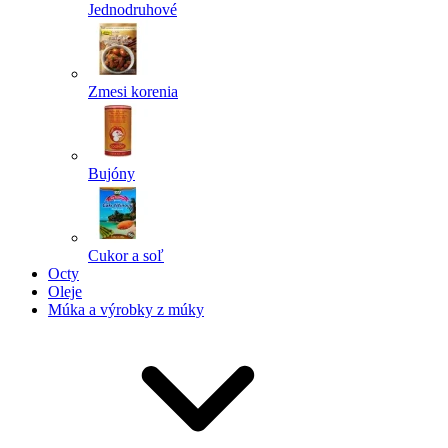
Jednodruhové
Zmesi korenia
Bujóny
Cukor a soľ
Octy
Oleje
Múka a výrobky z múky