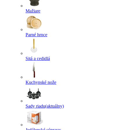
Mažiare
Parné hrnce
Sitá a cedidlá
Kuchynské nože
Sady riadu
(aktuálny)
Jedálenské súpravy