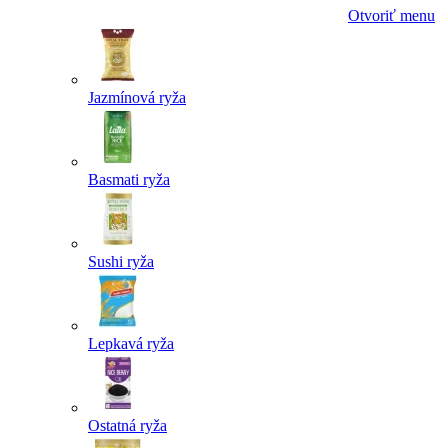
Otvoriť menu
Jazmínová ryža
Basmati ryža
Sushi ryža
Lepkavá ryža
Ostatná ryža