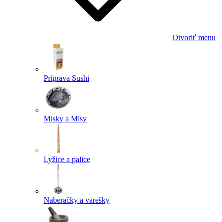
Otvoriť menu
Príprava Sushi
Misky a Misy
Lyžice a palice
Naberačky a varešky