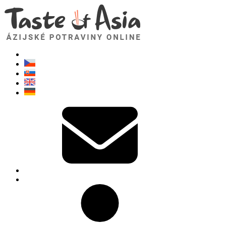
TasteOfAsia.sk
Neváhajte sa opýtať. Som tu pre vás!