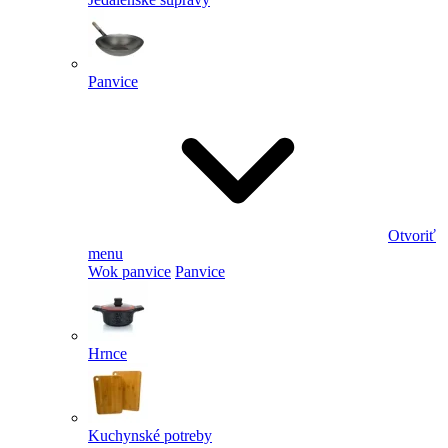
Panvice
Otvoriť
menu
Wok panvice
Panvice
Hrnce
Kuchynské potreby