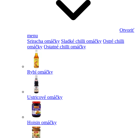
Otvoriť
menu
Sriracha omáčky
Sladké chilli omáčky
Ostré chilli
omáčky
Ostatné chilli omáčky
Rybí omáčky
Ustricové omáčky
Hoisin omáčky