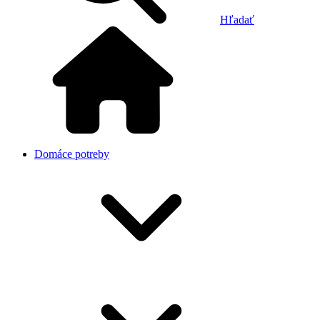
Hľadať
Domáce potreby