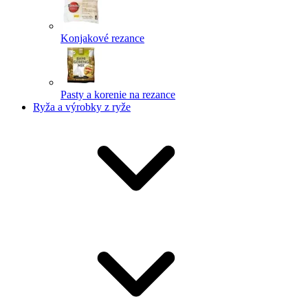
Konjakové rezance
Pasty a korenie na rezance
Ryža a výrobky z ryže