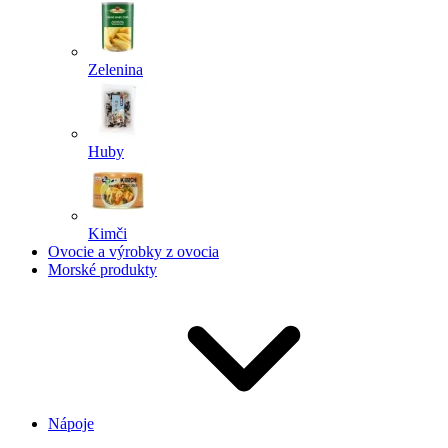
Zelenina
Huby
Kimči
Ovocie a výrobky z ovocia
Morské produkty
Nápoje