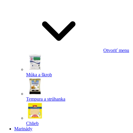
Odoslať
Powered by chaterimo
Otvoriť menu
Múka a škrob
Tempura a strúhanka
Chlieb
Marinády