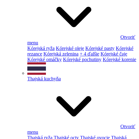
Otvoriť
menu
Kórejská ryža
Kórejské oleje
Kórejské pasty
Kórejské
rezance
Kórejská zelenina
+ 4 ďalšie
Kórejské čaje
Kórejské omáčky
Kórejské pochutiny
Kórejské korenie
Thajská kuchyňa
Otvoriť
menu
Thajská ryža
Thajské octy
Thajské ovocie
Thajská