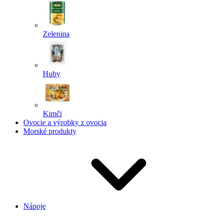
Zelenina
Huby
Kimči
Ovocie a výrobky z ovocia
Morské produkty
Nápoje