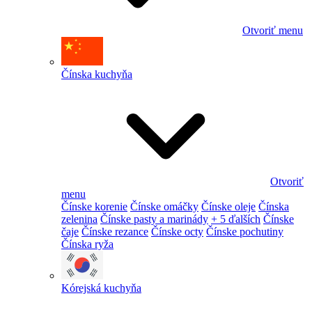
Otvoriť menu
Čínska kuchyňa
Otvoriť
menu
Čínske korenie
Čínske omáčky
Čínske oleje
Čínska
zelenina
Čínske pasty a marinády
+ 5 ďalších
Čínske
čaje
Čínske rezance
Čínske octy
Čínske pochutiny
Čínska ryža
Kórejská kuchyňa