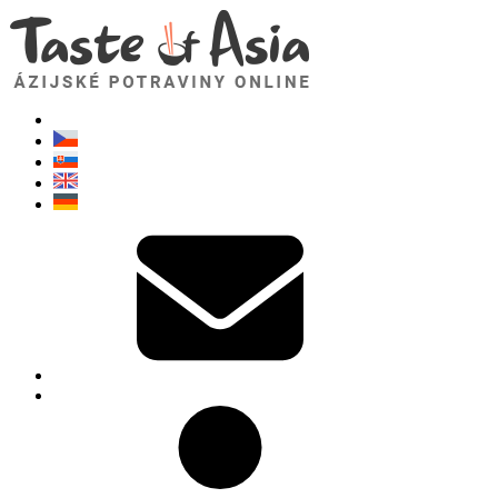
TasteOfAsia.sk
Neváhajte sa opýtať. Som tu pre vás!