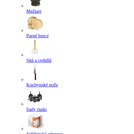
Mažiare
Parné hrnce
Sitá a cedidlá
Kuchynské nože
Sady riadu
Jedálenské súpravy