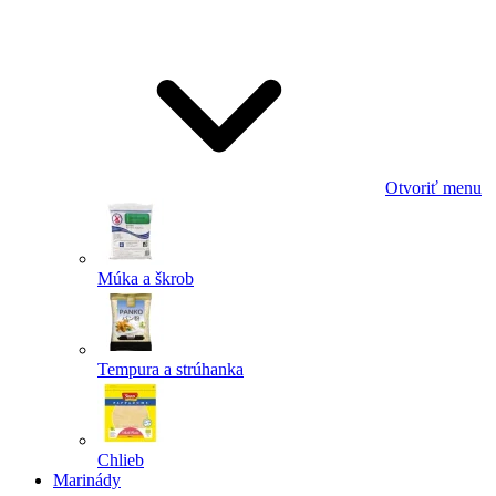
Odoslať
Powered by chaterimo
Otvoriť menu
Múka a škrob
Tempura a strúhanka
Chlieb
Marinády