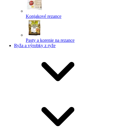
Konjakové rezance
Pasty a korenie na rezance
Ryža a výrobky z ryže