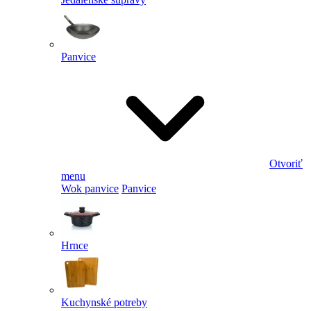
Panvice
Otvoriť
menu
Wok panvice
Panvice
Hrnce
Kuchynské potreby