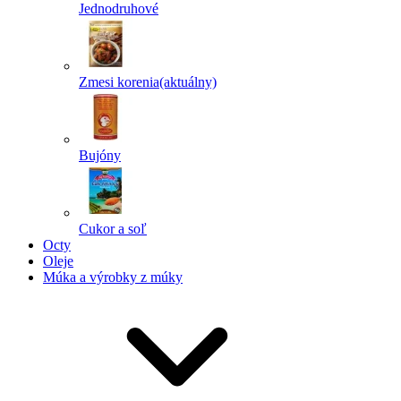
Jednodruhové
Zmesi korenia
(aktuálny)
Bujóny
Cukor a soľ
Octy
Oleje
Múka a výrobky z múky