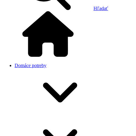
Hľadať
Domáce potreby