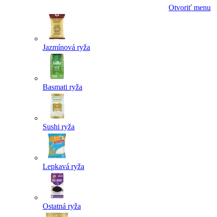
Otvoriť menu
Jazmínová ryža
Basmati ryža
Sushi ryža
Lepkavá ryža
Ostatná ryža