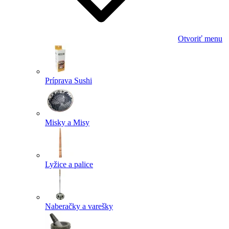
Otvoriť menu
Príprava Sushi
Misky a Misy
Lyžice a palice
Naberačky a varešky