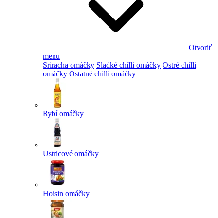
Otvoriť
menu
Sriracha omáčky
Sladké chilli omáčky
Ostré chilli
omáčky
Ostatné chilli omáčky
Rybí omáčky
Ustricové omáčky
Hoisin omáčky