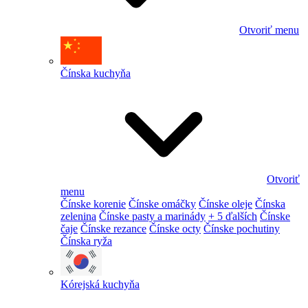
Otvoriť menu
Čínska kuchyňa
Otvoriť
menu
Čínske korenie
Čínske omáčky
Čínske oleje
Čínska
zelenina
Čínske pasty a marinády
+ 5 ďalších
Čínske
čaje
Čínske rezance
Čínske octy
Čínske pochutiny
Čínska ryža
Kórejská kuchyňa