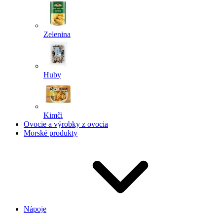
Zelenina
Huby
Kimči
Ovocie a výrobky z ovocia
Morské produkty
Nápoje