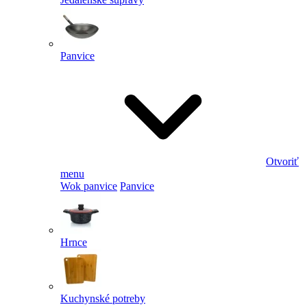
Panvice
Otvoriť
menu
Wok panvice
Panvice
Hrnce
Kuchynské potreby