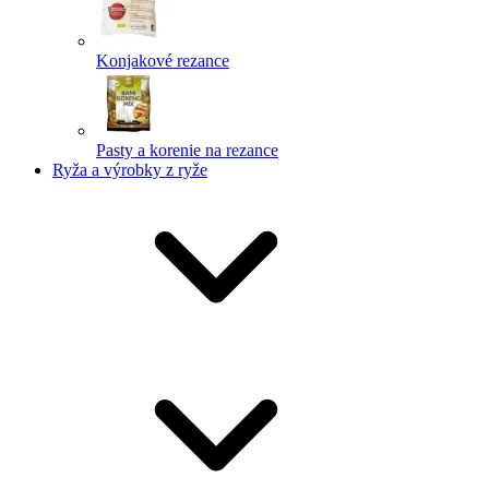
Konjakové rezance
Pasty a korenie na rezance
Ryža a výrobky z ryže