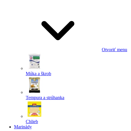
Odoslať
Powered by chaterimo
Otvoriť menu
Múka a škrob
Tempura a strúhanka
Chlieb
Marinády