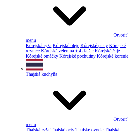
Otvoriť
menu
Kórejská ryža
Kórejské oleje
Kórejské pasty
Kórejské
rezance
Kórejská zelenina
+ 4 ďalšie
Kórejské čaje
Kórejské omáčky
Kórejské pochutiny
Kórejské korenie
Thajská kuchyňa
Otvoriť
menu
Thajská ryža
Thajské octy
Thajské ovocie
Thajská