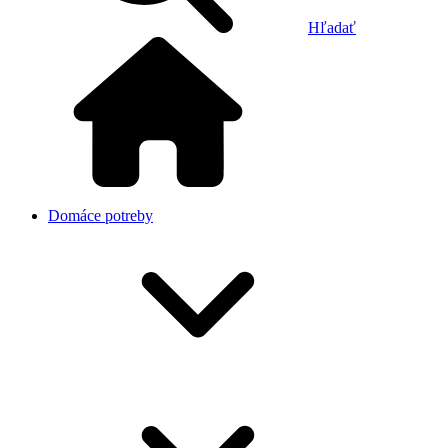
Hľadať
Domáce potreby