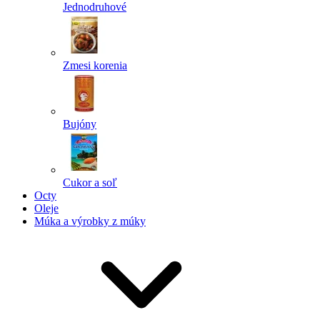
Jednodruhové
Zmesi korenia
Bujóny
Cukor a soľ
Octy
Oleje
Múka a výrobky z múky