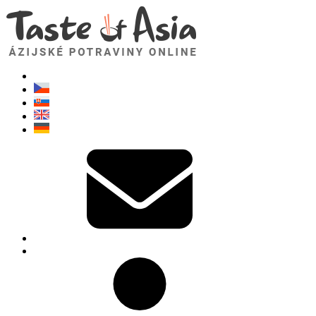
TasteOfAsia.sk
Neváhajte sa opýtať. Som tu pre vás!