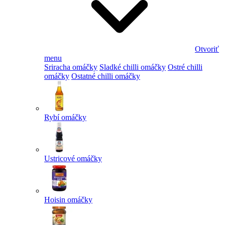
Otvoriť
menu
Sriracha omáčky
Sladké chilli omáčky
Ostré chilli
omáčky
Ostatné chilli omáčky
Rybí omáčky
Ustricové omáčky
Hoisin omáčky