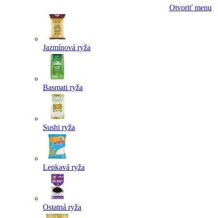
Otvoriť menu
Jazmínová ryža
Basmati ryža
Sushi ryža
Lepkavá ryža
Ostatná ryža