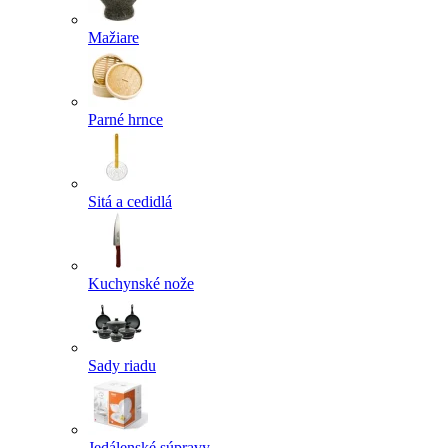
Mažiare
Parné hrnce
Sitá a cedidlá
Kuchynské nože
Sady riadu
Jedálenské súpravy