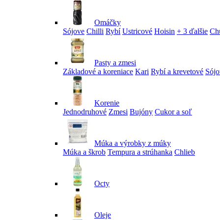
Omáčky
Sójove
Chilli
Rybí
Ustricové
Hoisin
+ 3 ďalšie
Ch
Pasty a zmesi
Základové a koreniace
Kari
Rybí a krevetové
Sójo
Korenie
Jednodruhové
Zmesi
Bujóny
Cukor a soľ
Múka a výrobky z múky
Múka a škrob
Tempura a strúhanka
Chlieb
Octy
Oleje