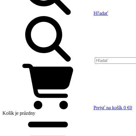
Hľadať
Prejsť na košík
0 €
0
Košík
je prázdny