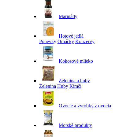
Marinády
Hotové jedlá
Polievky
Omáčky
Konzervy
Kokosové mlieko
Zelenina a huby
Zelenina
Huby
Kimči
Ovocie a výrobky z ovocia
Morské produkty