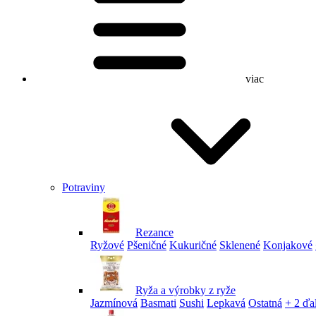
viac
Potraviny
Rezance
Ryžové
Pšeničné
Kukuričné
Sklenené
Konjakové
Ryža a výrobky z ryže
Jazmínová
Basmati
Sushi
Lepkavá
Ostatná
+ 2 ďa