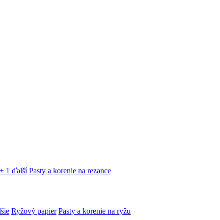
+ 1 ďalší
Pasty a korenie na rezance
lšie
Ryžový papier
Pasty a korenie na ryžu