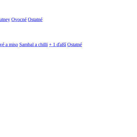
utney
Ovocné
Ostatné
vé a miso
Sambal a chilli
+ 1 ďalší
Ostatné