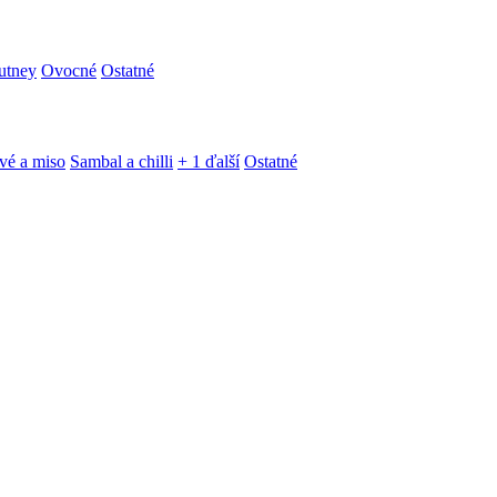
utney
Ovocné
Ostatné
vé a miso
Sambal a chilli
+ 1 ďalší
Ostatné