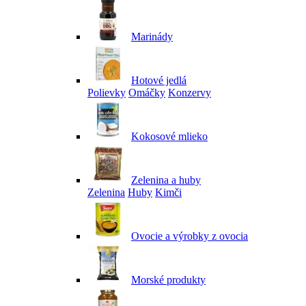
Marinády
Hotové jedlá
Polievky
Omáčky
Konzervy
Kokosové mlieko
Zelenina a huby
Zelenina
Huby
Kimči
Ovocie a výrobky z ovocia
Morské produkty