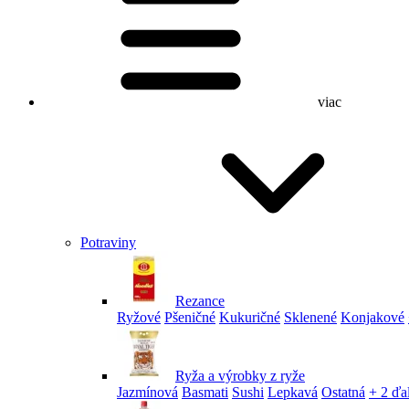
viac
Potraviny
Rezance
Ryžové
Pšeničné
Kukuričné
Sklenené
Konjakové
Ryža a výrobky z ryže
Jazmínová
Basmati
Sushi
Lepkavá
Ostatná
+ 2 ďa