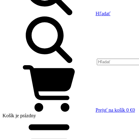
Hľadať
Prejsť na košík
0 €
0
Košík
je prázdny