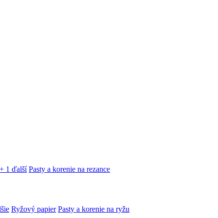
+ 1 ďalší
Pasty a korenie na rezance
lšie
Ryžový papier
Pasty a korenie na ryžu