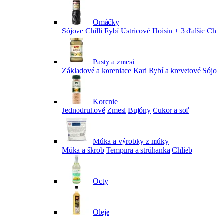
Omáčky
Sójove
Chilli
Rybí
Ustricové
Hoisin
+ 3 ďalšie
Ch
Pasty a zmesi
Základové a koreniace
Kari
Rybí a krevetové
Sójo
Korenie
Jednodruhové
Zmesi
Bujóny
Cukor a soľ
Múka a výrobky z múky
Múka a škrob
Tempura a strúhanka
Chlieb
Octy
Oleje