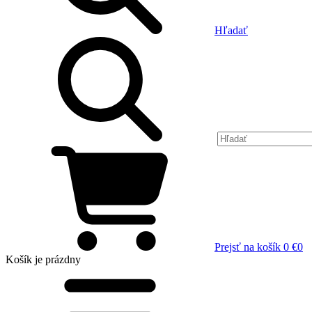
Hľadať
Prejsť na košík
0 €
0
Košík
je prázdny