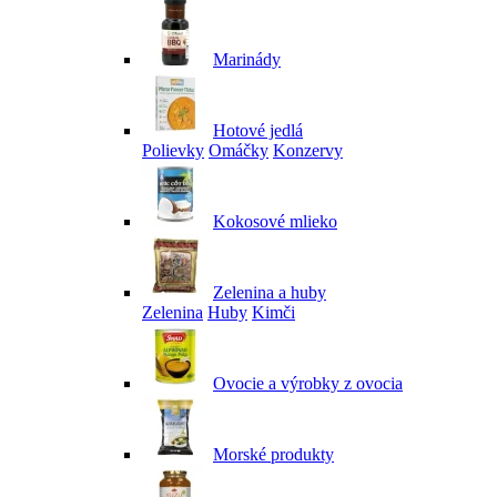
Marinády
Hotové jedlá
Polievky
Omáčky
Konzervy
Kokosové mlieko
Zelenina a huby
Zelenina
Huby
Kimči
Ovocie a výrobky z ovocia
Morské produkty