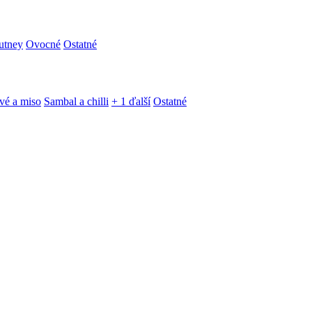
utney
Ovocné
Ostatné
vé a miso
Sambal a chilli
+ 1 ďalší
Ostatné