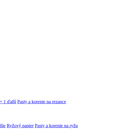
+ 1 ďalší
Pasty a korenie na rezance
lšie
Ryžový papier
Pasty a korenie na ryžu