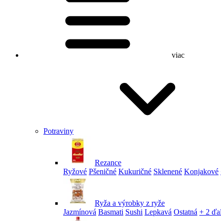
viac
Potraviny
Rezance
Ryžové
Pšeničné
Kukuričné
Sklenené
Konjakové
Ryža a výrobky z ryže
Jazmínová
Basmati
Sushi
Lepkavá
Ostatná
+ 2 ďa