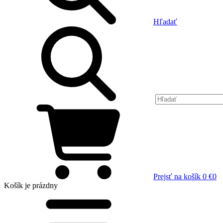
Hľadať
Prejsť na košík
0 €
0
Košík
je prázdny