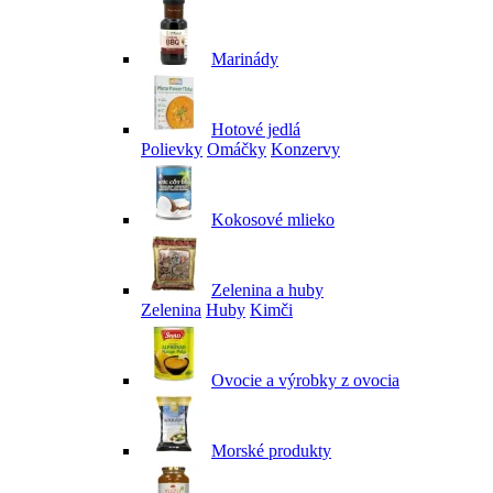
Marinády
Hotové jedlá
Polievky
Omáčky
Konzervy
Kokosové mlieko
Zelenina a huby
Zelenina
Huby
Kimči
Ovocie a výrobky z ovocia
Morské produkty