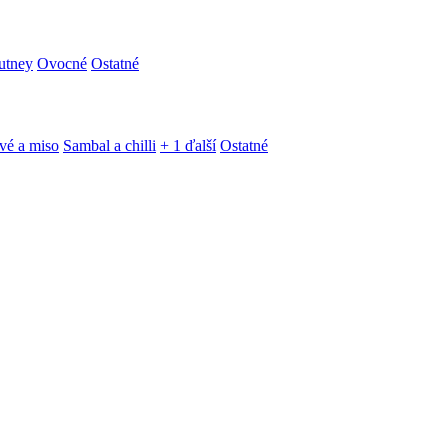
utney
Ovocné
Ostatné
vé a miso
Sambal a chilli
+ 1 ďalší
Ostatné