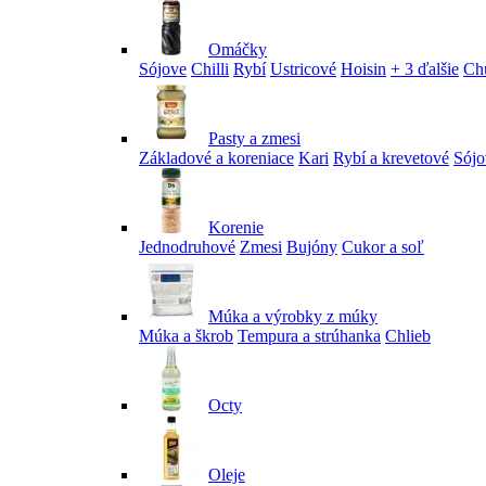
Omáčky
Sójove
Chilli
Rybí
Ustricové
Hoisin
+ 3 ďalšie
Ch
Pasty a zmesi
Základové a koreniace
Kari
Rybí a krevetové
Sójo
Korenie
Jednodruhové
Zmesi
Bujóny
Cukor a soľ
Múka a výrobky z múky
Múka a škrob
Tempura a strúhanka
Chlieb
Octy
Oleje