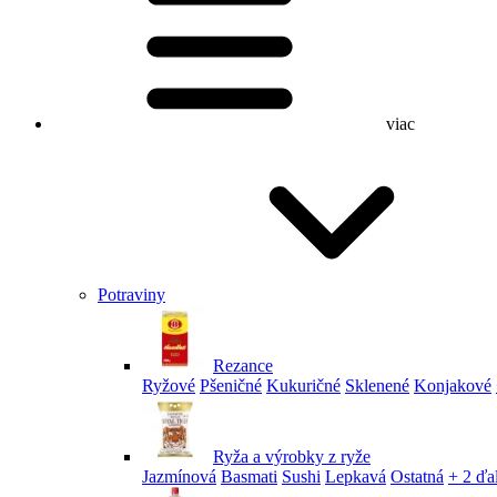
viac
Potraviny
Rezance
Ryžové
Pšeničné
Kukuričné
Sklenené
Konjakové
Ryža a výrobky z ryže
Jazmínová
Basmati
Sushi
Lepkavá
Ostatná
+ 2 ďa