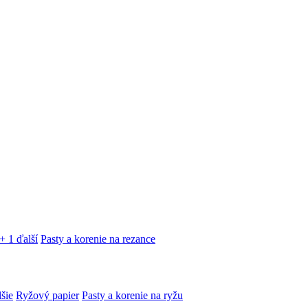
+ 1 ďalší
Pasty a korenie na rezance
lšie
Ryžový papier
Pasty a korenie na ryžu