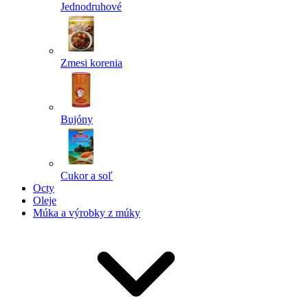
Jednodruhové
Zmesi korenia
Bujóny
Cukor a soľ
Octy
Oleje
Múka a výrobky z múky