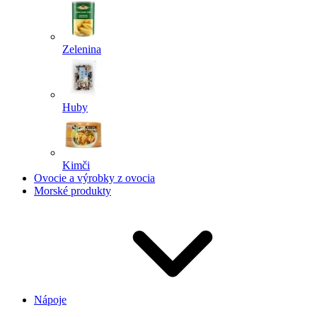
Zelenina
Huby
Kimči
Ovocie a výrobky z ovocia
Morské produkty
Nápoje