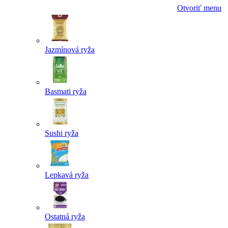
Otvoriť menu
Jazmínová ryža
Basmati ryža
Sushi ryža
Lepkavá ryža
Ostatná ryža