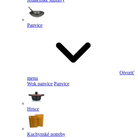
Panvice
Otvoriť
menu
Wok panvice
Panvice
Hrnce
Kuchynské potreby