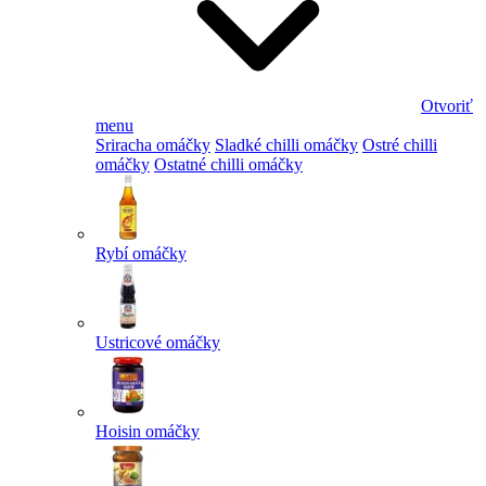
Otvoriť
menu
Sriracha omáčky
Sladké chilli omáčky
Ostré chilli
omáčky
Ostatné chilli omáčky
Rybí omáčky
Ustricové omáčky
Hoisin omáčky