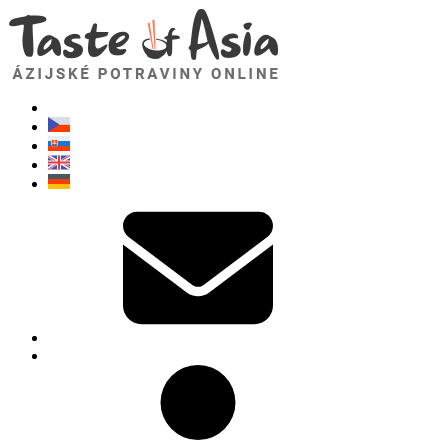
TasteOfAsia.sk
Neváhajte sa opýtať. Som tu pre vás!