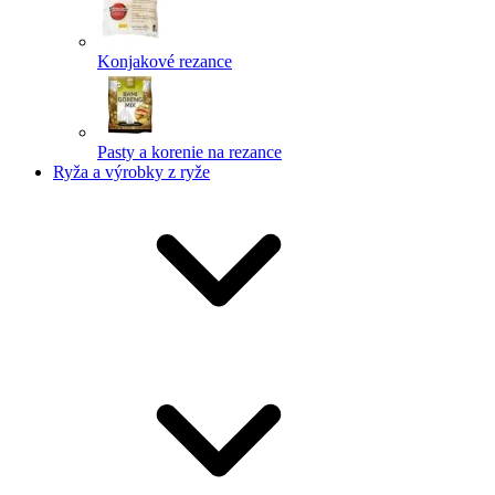
Konjakové rezance
Pasty a korenie na rezance
Ryža a výrobky z ryže