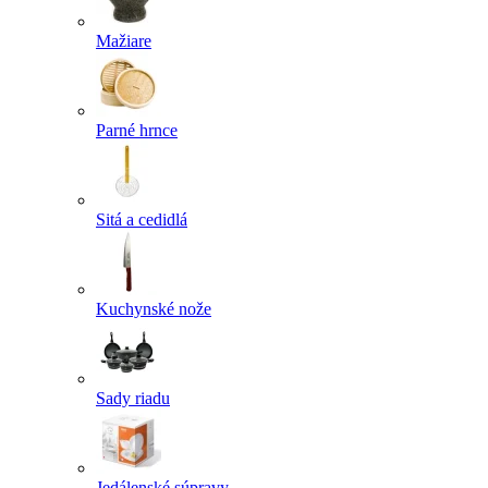
Mažiare
Parné hrnce
Sitá a cedidlá
Kuchynské nože
Sady riadu
Jedálenské súpravy