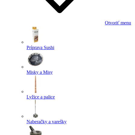
Otvoriť menu
Príprava Sushi
Misky a Misy
Lyžice a palice
Naberačky a varešky