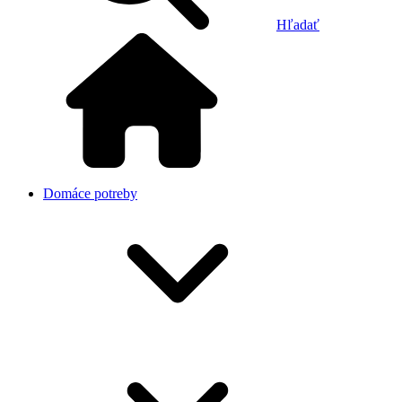
Hľadať
Domáce potreby