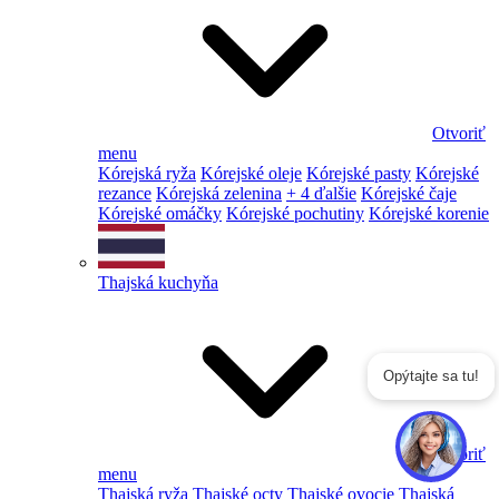
Otvoriť
menu
Kórejská ryža
Kórejské oleje
Kórejské pasty
Kórejské
rezance
Kórejská zelenina
+ 4 ďalšie
Kórejské čaje
Kórejské omáčky
Kórejské pochutiny
Kórejské korenie
Thajská kuchyňa
Opýtajte sa tu!
Otvoriť
menu
Thajská ryža
Thajské octy
Thajské ovocie
Thajská