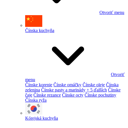
Otvoriť menu
Čínska kuchyňa
Otvoriť
menu
Čínske korenie
Čínske omáčky
Čínske oleje
Čínska
zelenina
Čínske pasty a marinády
+ 5 ďalších
Čínske
čaje
Čínske rezance
Čínske octy
Čínske pochutiny
Čínska ryža
Kórejská kuchyňa