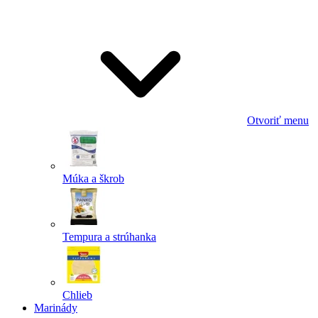
Odoslať
Powered by chaterimo
Otvoriť menu
Múka a škrob
Tempura a strúhanka
Chlieb
Marinády