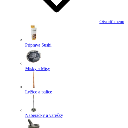
Otvoriť menu
Príprava Sushi
Misky a Misy
Lyžice a palice
Naberačky a varešky