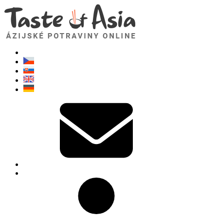
TasteOfAsia.sk
Neváhajte sa opýtať. Som tu pre vás!