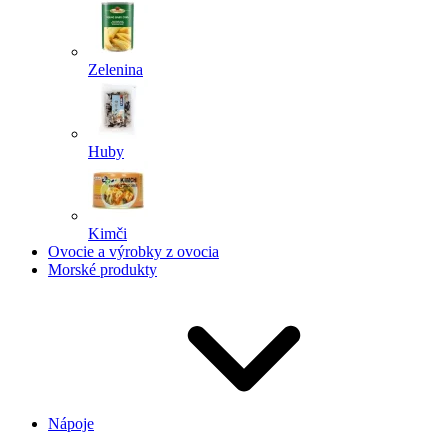
Zelenina
Huby
Kimči
Ovocie a výrobky z ovocia
Morské produkty
Nápoje