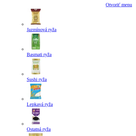
Otvoriť menu
Jazmínová ryža
Basmati ryža
Sushi ryža
Lepkavá ryža
Ostatná ryža