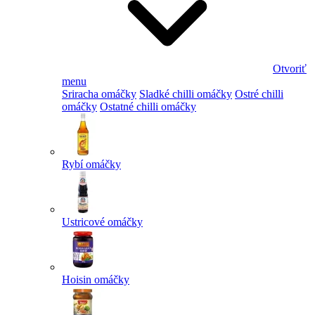
Otvoriť
menu
Sriracha omáčky
Sladké chilli omáčky
Ostré chilli
omáčky
Ostatné chilli omáčky
Rybí omáčky
Ustricové omáčky
Hoisin omáčky