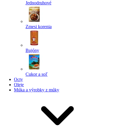
Jednodruhové
Zmesi korenia
Bujóny
Cukor a soľ
Octy
Oleje
Múka a výrobky z múky