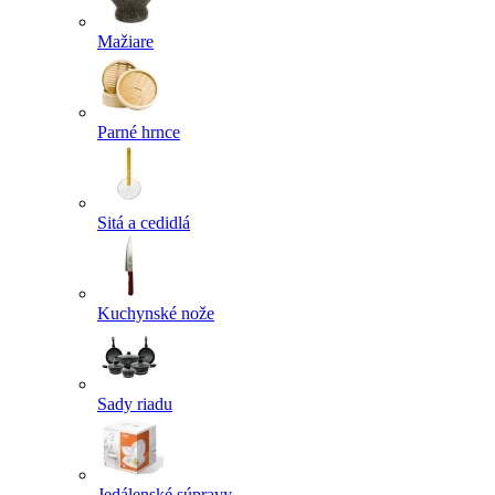
Mažiare
Parné hrnce
Sitá a cedidlá
Kuchynské nože
Sady riadu
Jedálenské súpravy