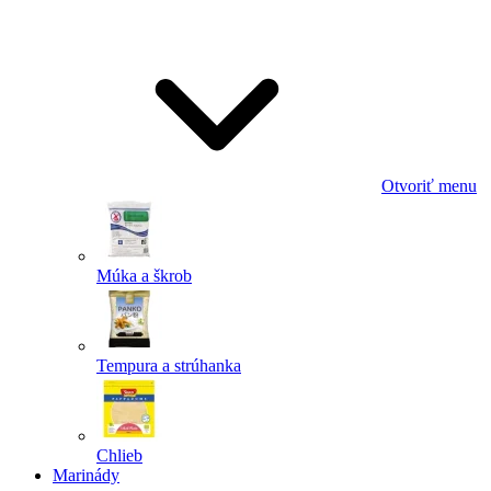
Odoslať
Powered by chaterimo
Otvoriť menu
Múka a škrob
Tempura a strúhanka
Chlieb
Marinády