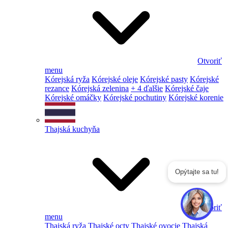
Otvoriť
menu
Kórejská ryža
Kórejské oleje
Kórejské pasty
Kórejské
rezance
Kórejská zelenina
+ 4 ďalšie
Kórejské čaje
Kórejské omáčky
Kórejské pochutiny
Kórejské korenie
Thajská kuchyňa
Opýtajte sa tu!
Otvoriť
menu
Thajská ryža
Thajské octy
Thajské ovocie
Thajská