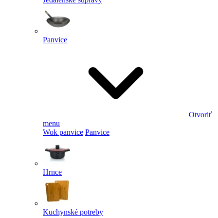
Panvice
Otvoriť
menu
Wok panvice
Panvice
Hrnce
Kuchynské potreby