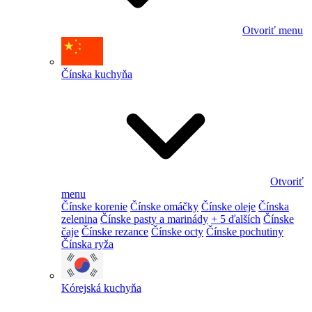
Otvoriť menu
Čínska kuchyňa
Otvoriť
menu
Čínske korenie
Čínske omáčky
Čínske oleje
Čínska
zelenina
Čínske pasty a marinády
+ 5 ďalších
Čínske
čaje
Čínske rezance
Čínske octy
Čínske pochutiny
Čínska ryža
Kórejská kuchyňa