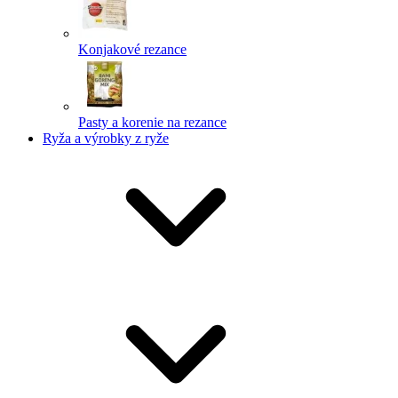
Konjakové rezance
Pasty a korenie na rezance
Ryža a výrobky z ryže