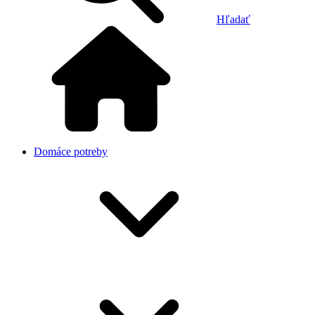
Hľadať
Domáce potreby