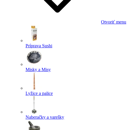
Otvoriť menu
Príprava Sushi
Misky a Misy
Lyžice a palice
Naberačky a varešky