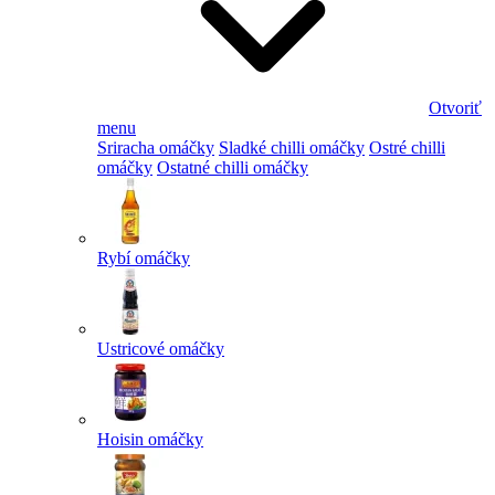
Otvoriť
menu
Sriracha omáčky
Sladké chilli omáčky
Ostré chilli
omáčky
Ostatné chilli omáčky
Rybí omáčky
Ustricové omáčky
Hoisin omáčky