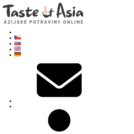
TasteOfAsia.sk
Neváhajte sa opýtať. Som tu pre vás!