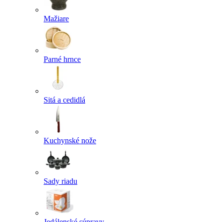
Mažiare
Parné hrnce
Sitá a cedidlá
Kuchynské nože
Sady riadu
Jedálenské súpravy