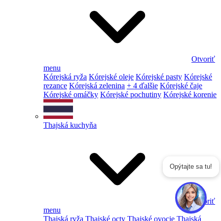
Otvoriť
menu
Kórejská ryža
Kórejské oleje
Kórejské pasty
Kórejské
rezance
Kórejská zelenina
+ 4 ďalšie
Kórejské čaje
Kórejské omáčky
Kórejské pochutiny
Kórejské korenie
Thajská kuchyňa
Opýtajte sa tu!
Otvoriť
menu
Thajská ryža
Thajské octy
Thajské ovocie
Thajská