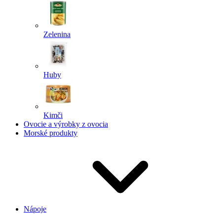
Zelenina
Huby
Kimči
Ovocie a výrobky z ovocia
Morské produkty
Nápoje