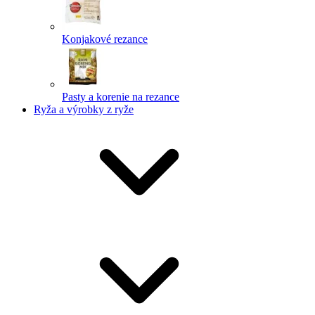
Konjakové rezance
Pasty a korenie na rezance
Ryža a výrobky z ryže