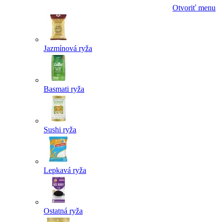
Otvoriť menu
Jazmínová ryža
Basmati ryža
Sushi ryža
Lepkavá ryža
Ostatná ryža