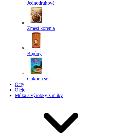
Jednodruhové
Zmesi korenia
Bujóny
Cukor a soľ
Octy
Oleje
Múka a výrobky z múky