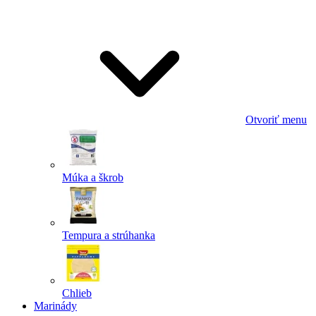
Odoslať
Powered by chaterimo
Otvoriť menu
Múka a škrob
Tempura a strúhanka
Chlieb
Marinády