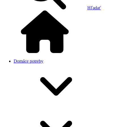
Hľadať
Domáce potreby