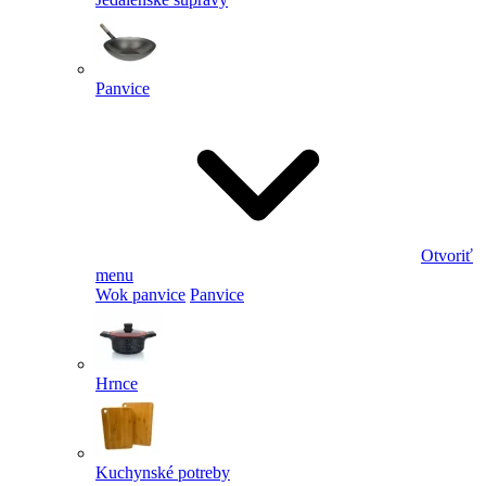
Panvice
Otvoriť
menu
Wok panvice
Panvice
Hrnce
Kuchynské potreby