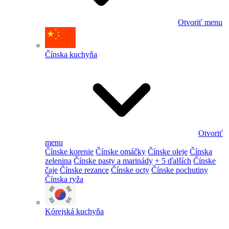
Otvoriť menu
Čínska kuchyňa
Otvoriť
menu
Čínske korenie
Čínske omáčky
Čínske oleje
Čínska
zelenina
Čínske pasty a marinády
+ 5 ďalších
Čínske
čaje
Čínske rezance
Čínske octy
Čínske pochutiny
Čínska ryža
Kórejská kuchyňa