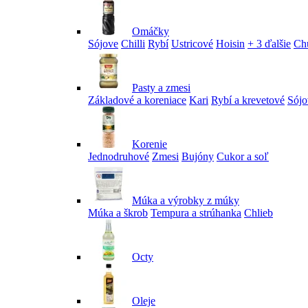
Omáčky
Sójove
Chilli
Rybí
Ustricové
Hoisin
+ 3 ďalšie
Ch
Pasty a zmesi
Základové a koreniace
Kari
Rybí a krevetové
Sójo
Korenie
Jednodruhové
Zmesi
Bujóny
Cukor a soľ
Múka a výrobky z múky
Múka a škrob
Tempura a strúhanka
Chlieb
Octy
Oleje