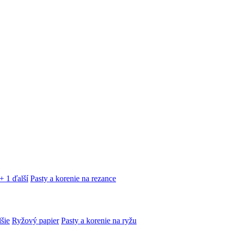
+ 1 ďalší
Pasty a korenie na rezance
lšie
Ryžový papier
Pasty a korenie na ryžu