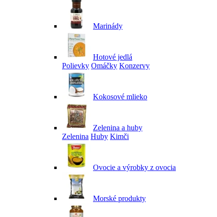
Marinády
Hotové jedlá
Polievky
Omáčky
Konzervy
Kokosové mlieko
Zelenina a huby
Zelenina
Huby
Kimči
Ovocie a výrobky z ovocia
Morské produkty