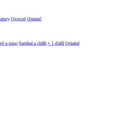
utney
Ovocné
Ostatné
vé a miso
Sambal a chilli
+ 1 ďalší
Ostatné