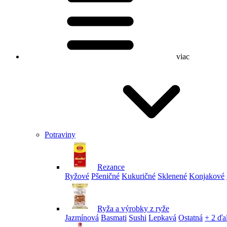
viac
Potraviny
Rezance
Ryžové
Pšeničné
Kukuričné
Sklenené
Konjakové
Ryža a výrobky z ryže
Jazmínová
Basmati
Sushi
Lepkavá
Ostatná
+ 2 ďa