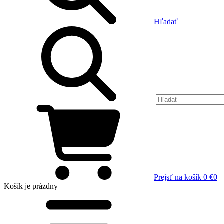
Hľadať
Prejsť na košík
0 €
0
Košík
je prázdny