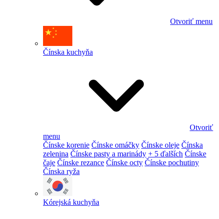
Otvoriť menu
Čínska kuchyňa
Otvoriť
menu
Čínske korenie
Čínske omáčky
Čínske oleje
Čínska
zelenina
Čínske pasty a marinády
+ 5 ďalších
Čínske
čaje
Čínske rezance
Čínske octy
Čínske pochutiny
Čínska ryža
Kórejská kuchyňa