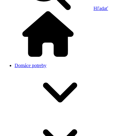
Hľadať
Domáce potreby