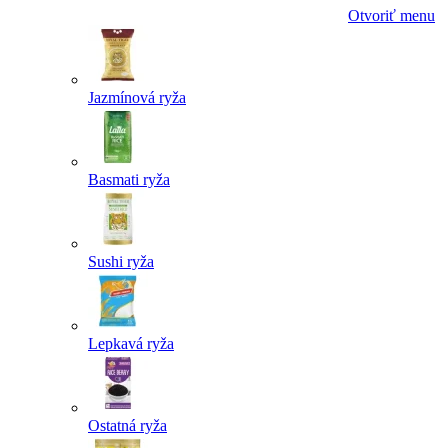
Otvoriť menu
Jazmínová ryža
Basmati ryža
Sushi ryža
Lepkavá ryža
Ostatná ryža