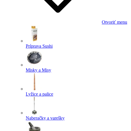
Otvoriť menu
Príprava Sushi
Misky a Misy
Lyžice a palice
Naberačky a varešky