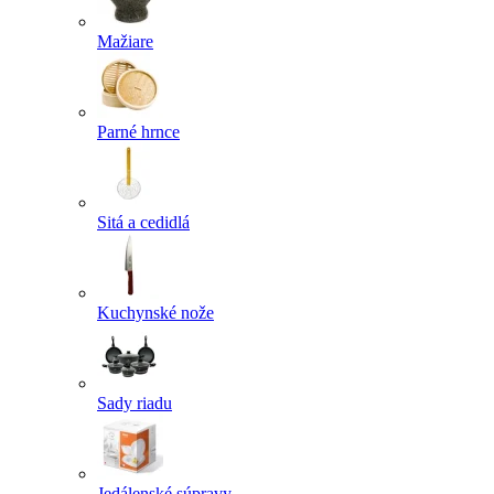
Mažiare
Parné hrnce
Sitá a cedidlá
Kuchynské nože
Sady riadu
Jedálenské súpravy