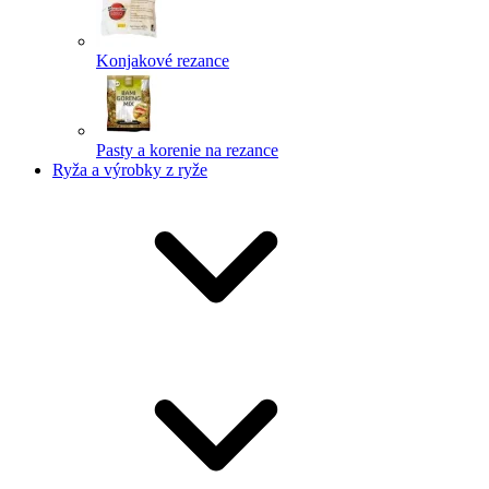
Konjakové rezance
Pasty a korenie na rezance
Ryža a výrobky z ryže