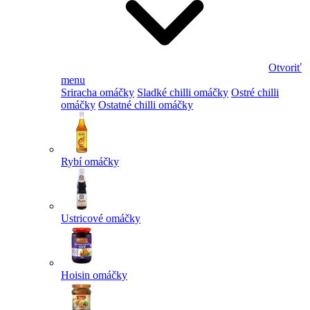
Otvoriť
menu
Sriracha omáčky
Sladké chilli omáčky
Ostré chilli
omáčky
Ostatné chilli omáčky
Rybí omáčky
Ustricové omáčky
Hoisin omáčky