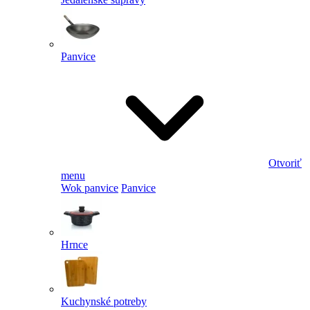
Panvice
Otvoriť
menu
Wok panvice
Panvice
Hrnce
Kuchynské potreby