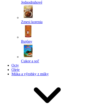
Jednodruhové
Zmesi korenia
Bujóny
Cukor a soľ
Octy
Oleje
Múka a výrobky z múky