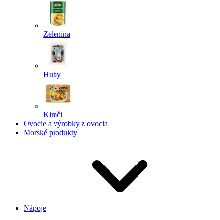
Zelenina
Huby
Kimči
Ovocie a výrobky z ovocia
Morské produkty
Nápoje