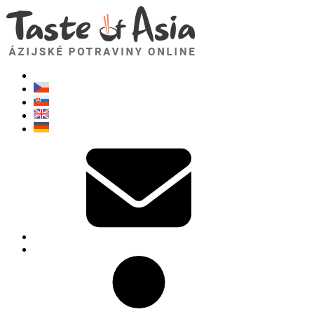
TasteOfAsia.sk
Neváhajte sa opýtať. Som tu pre vás!