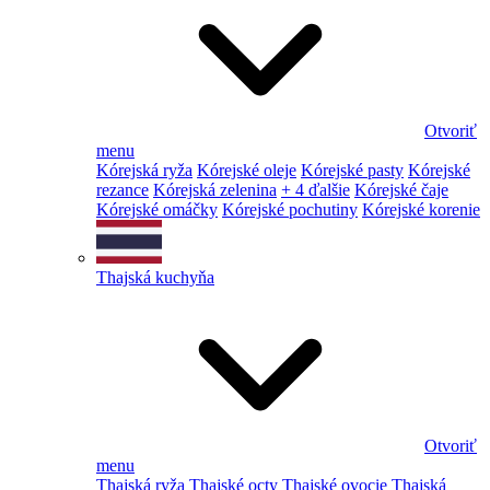
Otvoriť
menu
Kórejská ryža
Kórejské oleje
Kórejské pasty
Kórejské
rezance
Kórejská zelenina
+ 4 ďalšie
Kórejské čaje
Kórejské omáčky
Kórejské pochutiny
Kórejské korenie
Thajská kuchyňa
Otvoriť
menu
Thajská ryža
Thajské octy
Thajské ovocie
Thajská