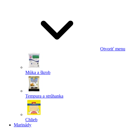
Odoslať
Powered by chaterimo
Otvoriť menu
Múka a škrob
Tempura a strúhanka
Chlieb
Marinády