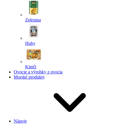
Zelenina
Huby
Kimči
Ovocie a výrobky z ovocia
Morské produkty
Nápoje