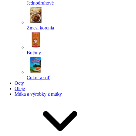
Jednodruhové
Zmesi korenia
Bujóny
Cukor a soľ
Octy
Oleje
Múka a výrobky z múky