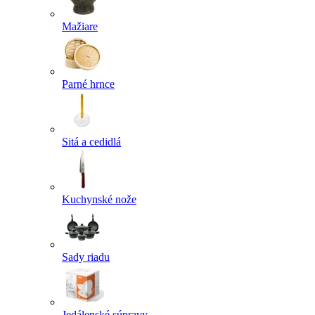
Mažiare
Parné hrnce
Sitá a cedidlá
Kuchynské nože
Sady riadu
Jedálenské súpravy