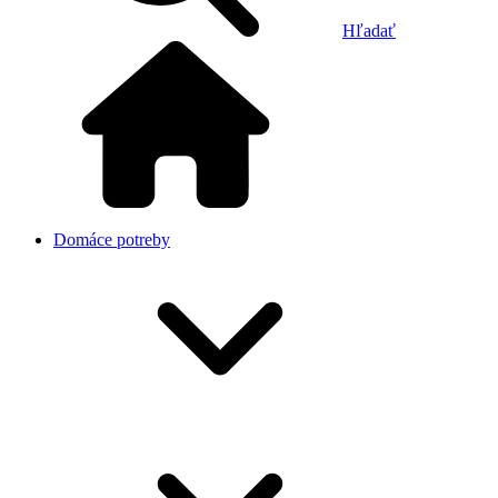
Hľadať
Domáce potreby