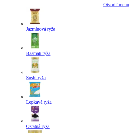
Otvoriť menu
Jazmínová ryža
Basmati ryža
Sushi ryža
Lepkavá ryža
Ostatná ryža