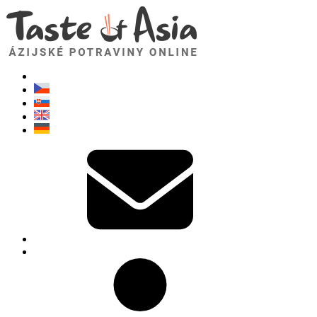
TasteOfAsia.sk
Neváhajte sa opýtať. Som tu pre vás!