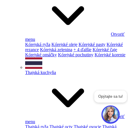
Otvoriť
menu
Kórejská ryža
Kórejské oleje
Kórejské pasty
Kórejské
rezance
Kórejská zelenina
+ 4 ďalšie
Kórejské čaje
Kórejské omáčky
Kórejské pochutiny
Kórejské korenie
Thajská kuchyňa
Opýtajte sa tu!
Otvoriť
menu
Thajská ryža
Thajské octy
Thajské ovocie
Thajská