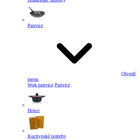
Panvice
Otvoriť
menu
Wok panvice
Panvice
Hrnce
Kuchynské potreby