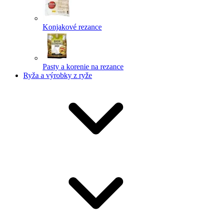
Konjakové rezance
Pasty a korenie na rezance
Ryža a výrobky z ryže