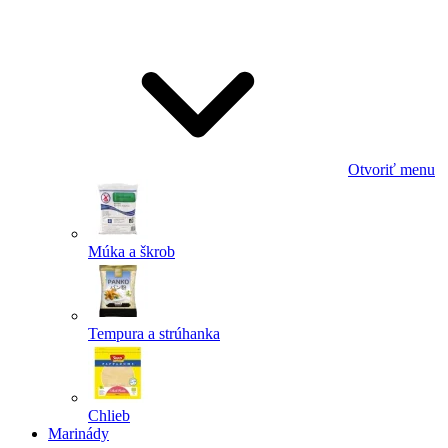
Odoslať
Powered by chaterimo
Otvoriť menu
Múka a škrob
Tempura a strúhanka
Chlieb
Marinády