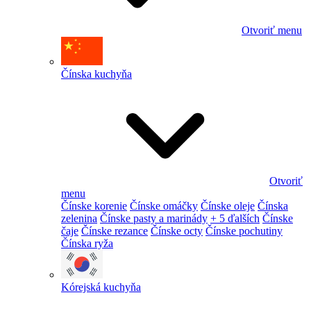
Otvoriť menu
Čínska kuchyňa
Otvoriť
menu
Čínske korenie
Čínske omáčky
Čínske oleje
Čínska
zelenina
Čínske pasty a marinády
+ 5 ďalších
Čínske
čaje
Čínske rezance
Čínske octy
Čínske pochutiny
Čínska ryža
Kórejská kuchyňa