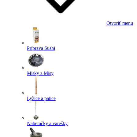
Otvoriť menu
Príprava Sushi
Misky a Misy
Lyžice a palice
Naberačky a varešky