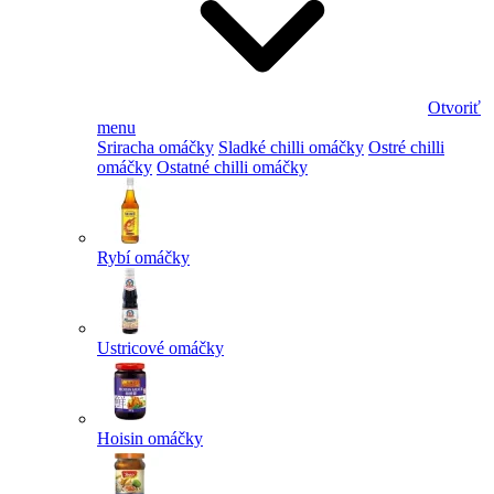
Otvoriť
menu
Sriracha omáčky
Sladké chilli omáčky
Ostré chilli
omáčky
Ostatné chilli omáčky
Rybí omáčky
Ustricové omáčky
Hoisin omáčky