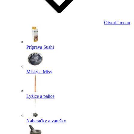
Otvoriť menu
Príprava Sushi
Misky a Misy
Lyžice a palice
Naberačky a varešky