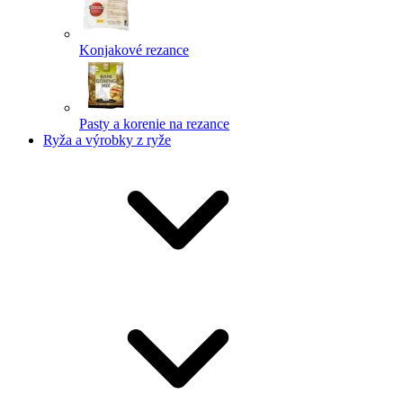
Konjakové rezance
Pasty a korenie na rezance
Ryža a výrobky z ryže