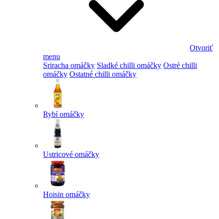
Otvoriť
menu
Sriracha omáčky
Sladké chilli omáčky
Ostré chilli
omáčky
Ostatné chilli omáčky
Rybí omáčky
Ustricové omáčky
Hoisin omáčky