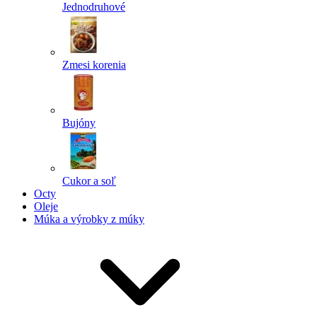
Jednodruhové
Zmesi korenia
Bujóny
Cukor a soľ
Octy
Oleje
Múka a výrobky z múky