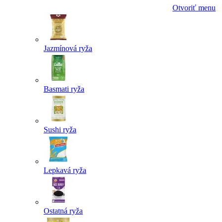
Otvoriť menu
Jazmínová ryža
Basmati ryža
Sushi ryža
Lepkavá ryža
Ostatná ryža