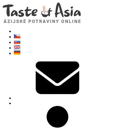
TasteOfAsia.sk
Neváhajte sa opýtať. Som tu pre vás!