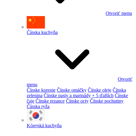
Otvoriť menu
Čínska kuchyňa
Otvoriť
menu
Čínske korenie
Čínske omáčky
Čínske oleje
Čínska
zelenina
Čínske pasty a marinády
+ 5 ďalších
Čínske
čaje
Čínske rezance
Čínske octy
Čínske pochutiny
Čínska ryža
Kórejská kuchyňa