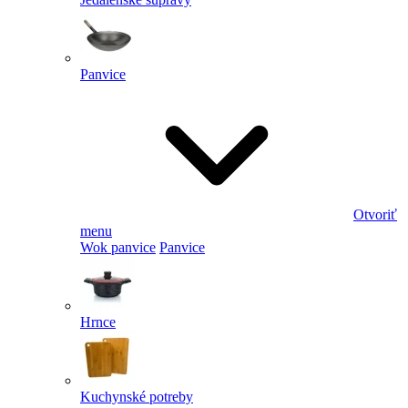
Panvice
Otvoriť
menu
Wok panvice
Panvice
Hrnce
Kuchynské potreby