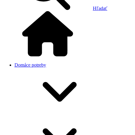
Hľadať
Domáce potreby