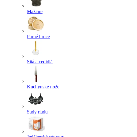
Mažiare
Parné hrnce
Sitá a cedidlá
Kuchynské nože
Sady riadu
Jedálenské súpravy