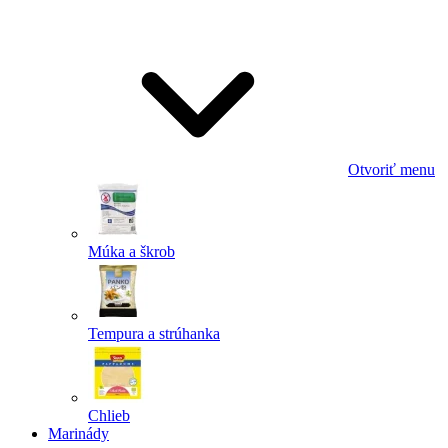
Odoslať
Powered by chaterimo
Otvoriť menu
Múka a škrob
Tempura a strúhanka
Chlieb
Marinády