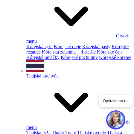
Otvoriť
menu
Kórejská ryža
Kórejské oleje
Kórejské pasty
Kórejské
rezance
Kórejská zelenina
+ 4 ďalšie
Kórejské čaje
Kórejské omáčky
Kórejské pochutiny
Kórejské korenie
Thajská kuchyňa
Opýtajte sa tu!
Otvoriť
menu
Thajská ryža
Thajské octy
Thajské ovocie
Thajská