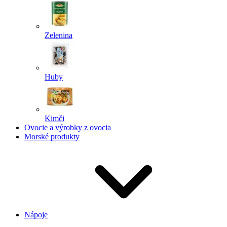
Zelenina
Huby
Kimči
Ovocie a výrobky z ovocia
Morské produkty
Nápoje