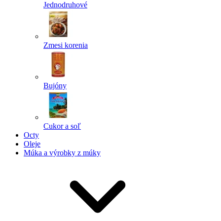
Jednodruhové
Zmesi korenia
Bujóny
Cukor a soľ
Octy
Oleje
Múka a výrobky z múky