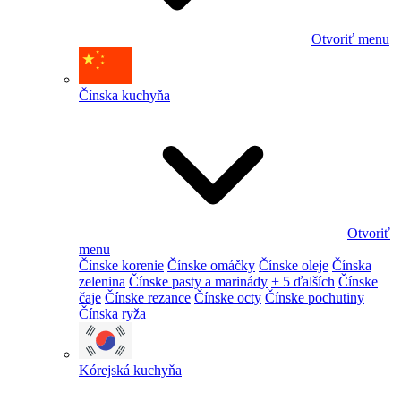
Otvoriť menu
Čínska kuchyňa
Otvoriť
menu
Čínske korenie
Čínske omáčky
Čínske oleje
Čínska
zelenina
Čínske pasty a marinády
+ 5 ďalších
Čínske
čaje
Čínske rezance
Čínske octy
Čínske pochutiny
Čínska ryža
Kórejská kuchyňa