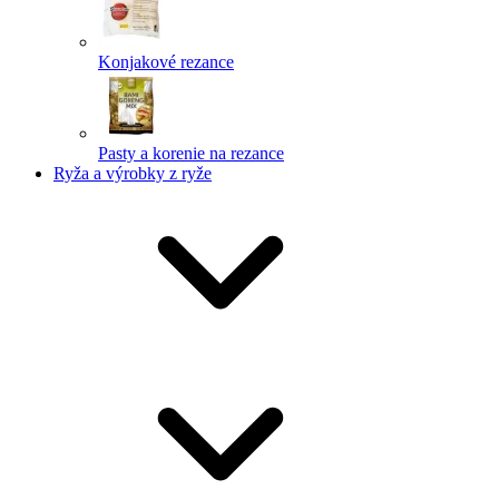
Konjakové rezance
Pasty a korenie na rezance
Ryža a výrobky z ryže