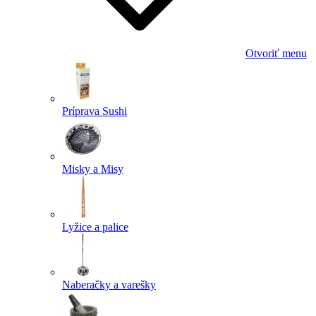
Otvoriť menu
Príprava Sushi
Misky a Misy
Lyžice a palice
Naberačky a varešky