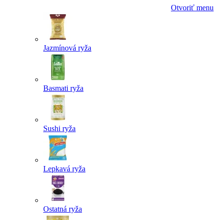
Otvoriť menu
Jazmínová ryža
Basmati ryža
Sushi ryža
Lepkavá ryža
Ostatná ryža