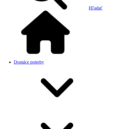
Hľadať
Domáce potreby