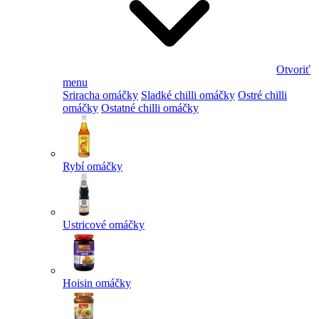
Otvoriť
menu
Sriracha omáčky
Sladké chilli omáčky
Ostré chilli
omáčky
Ostatné chilli omáčky
Rybí omáčky
Ustricové omáčky
Hoisin omáčky