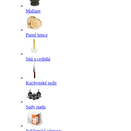
Mažiare
Parné hrnce
Sitá a cedidlá
Kuchynské nože
Sady riadu
Jedálenské súpravy