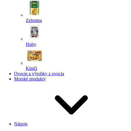
Zelenina
Huby
Kimči
Ovocie a výrobky z ovocia
Morské produkty
Nápoje