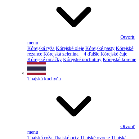
Otvoriť
menu
Kórejská ryža
Kórejské oleje
Kórejské pasty
Kórejské
rezance
Kórejská zelenina
+ 4 ďalšie
Kórejské čaje
Kórejské omáčky
Kórejské pochutiny
Kórejské korenie
Thajská kuchyňa
Otvoriť
menu
Thajská ryža
Thajské octy
Thajské ovocie
Thajská