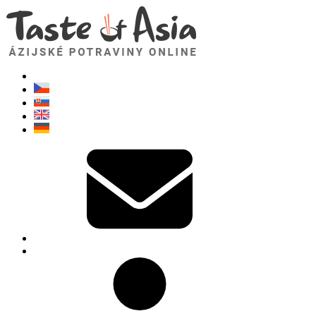
TasteOfAsia.sk
Neváhajte sa opýtať. Som tu pre vás!