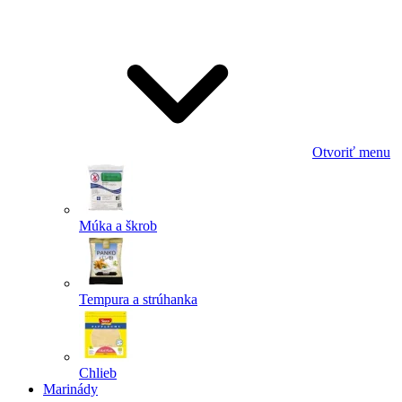
Odoslať
Powered by chaterimo
Otvoriť menu
Múka a škrob
Tempura a strúhanka
Chlieb
Marinády