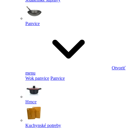
Panvice
Otvoriť
menu
Wok panvice
Panvice
Hrnce
Kuchynské potreby