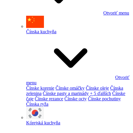
Otvoriť menu
Čínska kuchyňa
Otvoriť
menu
Čínske korenie
Čínske omáčky
Čínske oleje
Čínska
zelenina
Čínske pasty a marinády
+ 5 ďalších
Čínske
čaje
Čínske rezance
Čínske octy
Čínske pochutiny
Čínska ryža
Kórejská kuchyňa