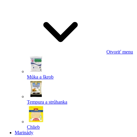
Odoslať
Powered by chaterimo
Otvoriť menu
Múka a škrob
Tempura a strúhanka
Chlieb
Marinády