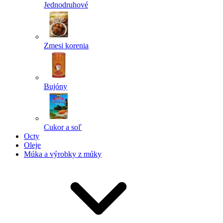
Jednodruhové
Zmesi korenia
Bujóny
Cukor a soľ
Octy
Oleje
Múka a výrobky z múky