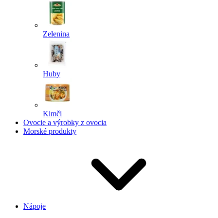
Zelenina
Huby
Kimči
Ovocie a výrobky z ovocia
Morské produkty
Nápoje