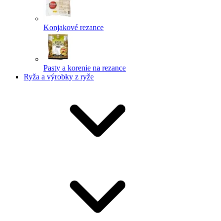
Konjakové rezance
Pasty a korenie na rezance
Ryža a výrobky z ryže