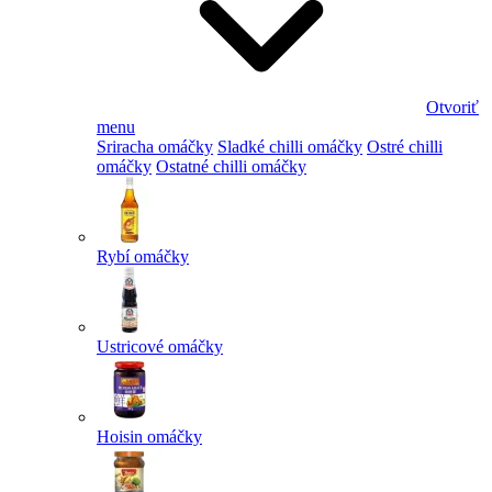
Otvoriť
menu
Sriracha omáčky
Sladké chilli omáčky
Ostré chilli
omáčky
Ostatné chilli omáčky
Rybí omáčky
Ustricové omáčky
Hoisin omáčky