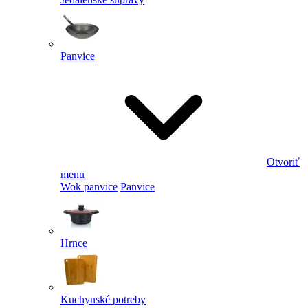
Panvice
Otvoriť
menu
Wok panvice
Panvice
Hrnce
Kuchynské potreby