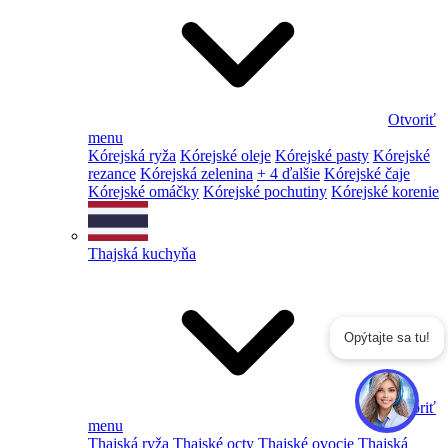
Otvoriť
menu
Kórejská ryža
Kórejské oleje
Kórejské pasty
Kórejské
rezance
Kórejská zelenina
+ 4 ďalšie
Kórejské čaje
Kórejské omáčky
Kórejské pochutiny
Kórejské korenie
Thajská kuchyňa
Opýtajte sa tu!
Otvoriť
menu
Thajská ryža
Thajské octy
Thajské ovocie
Thajská