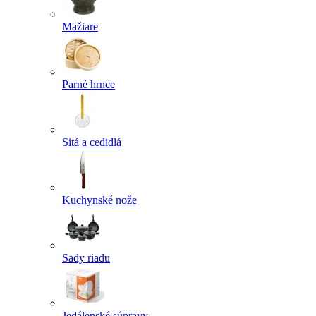
Mažiare
Parné hrnce
Sitá a cedidlá
Kuchynské nože
Sady riadu
Jedálenské súpravy