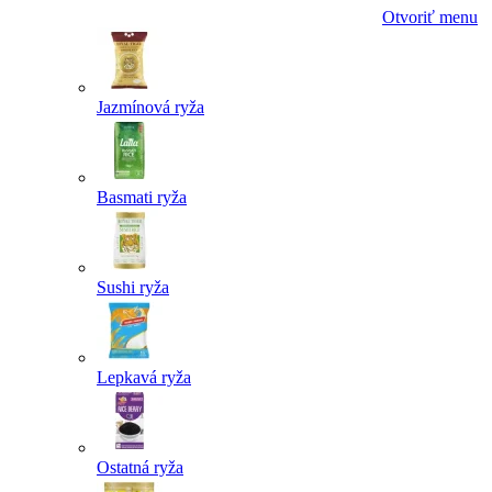
Otvoriť menu
Jazmínová ryža
Basmati ryža
Sushi ryža
Lepkavá ryža
Ostatná ryža