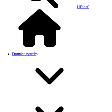
Hľadať
Domáce potreby