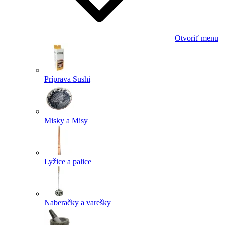
Otvoriť menu
Príprava Sushi
Misky a Misy
Lyžice a palice
Naberačky a varešky