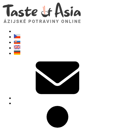
TasteOfAsia.sk
Neváhajte sa opýtať. Som tu pre vás!