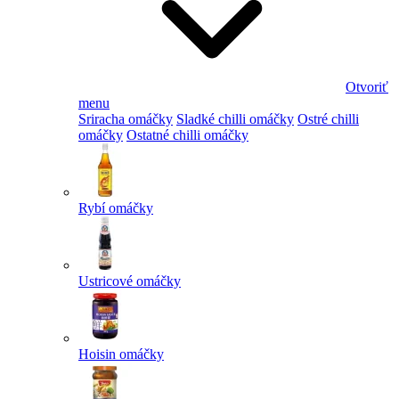
Otvoriť
menu
Sriracha omáčky
Sladké chilli omáčky
Ostré chilli
omáčky
Ostatné chilli omáčky
Rybí omáčky
Ustricové omáčky
Hoisin omáčky