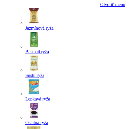
Otvoriť menu
Jazmínová ryža
Basmati ryža
Sushi ryža
Lepkavá ryža
Ostatná ryža