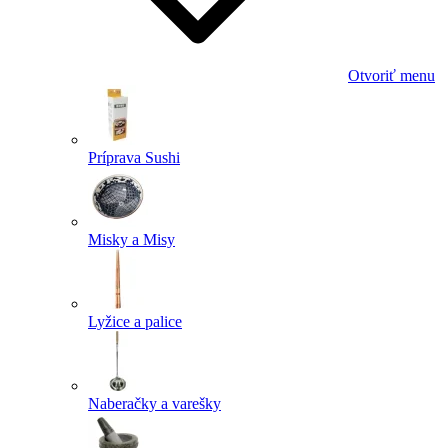
Otvoriť menu
Príprava Sushi
Misky a Misy
Lyžice a palice
Naberačky a varešky