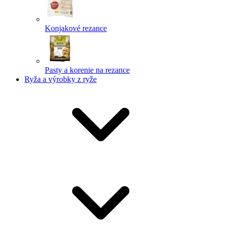
Konjakové rezance
Pasty a korenie na rezance
Ryža a výrobky z ryže