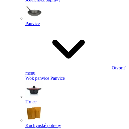
Panvice
Otvoriť
menu
Wok panvice
Panvice
Hrnce
Kuchynské potreby