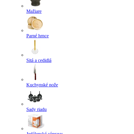
Mažiare
Parné hrnce
Sitá a cedidlá
Kuchynské nože
Sady riadu
Jedálenské súpravy