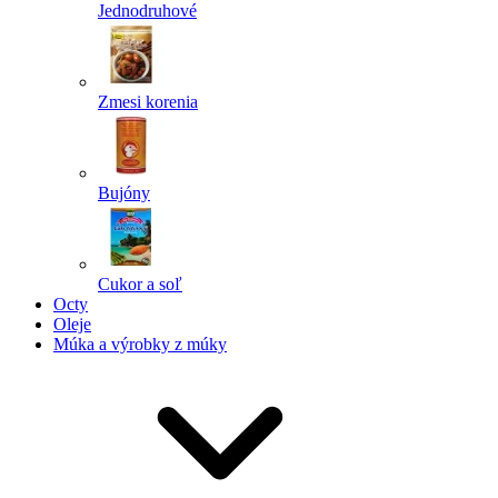
Jednodruhové
Zmesi korenia
Bujóny
Cukor a soľ
Octy
Oleje
Múka a výrobky z múky