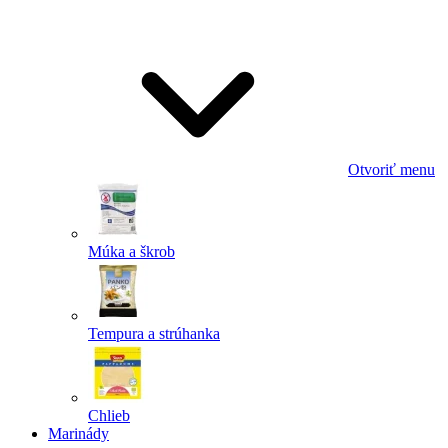
Odoslať
Powered by chaterimo
Otvoriť menu
Múka a škrob
Tempura a strúhanka
Chlieb
Marinády