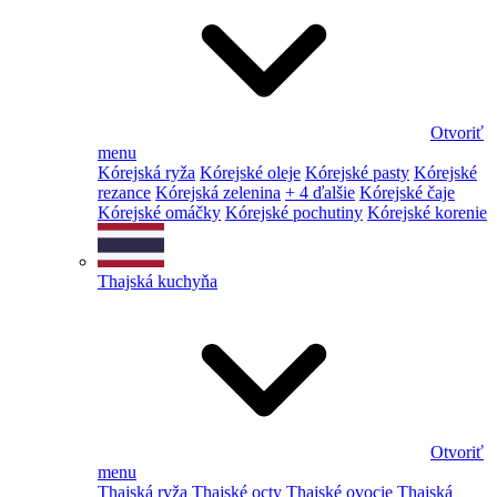
Otvoriť
menu
Kórejská ryža
Kórejské oleje
Kórejské pasty
Kórejské
rezance
Kórejská zelenina
+ 4 ďalšie
Kórejské čaje
Kórejské omáčky
Kórejské pochutiny
Kórejské korenie
Thajská kuchyňa
Otvoriť
menu
Thajská ryža
Thajské octy
Thajské ovocie
Thajská