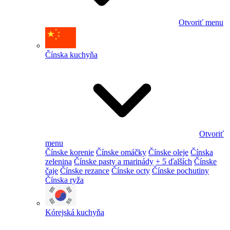
Otvoriť menu
Čínska kuchyňa
Otvoriť
menu
Čínske korenie
Čínske omáčky
Čínske oleje
Čínska
zelenina
Čínske pasty a marinády
+ 5 ďalších
Čínske
čaje
Čínske rezance
Čínske octy
Čínske pochutiny
Čínska ryža
Kórejská kuchyňa