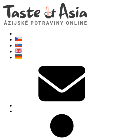
TasteOfAsia.sk
Neváhajte sa opýtať. Som tu pre vás!