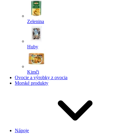
Zelenina
Huby
Kimči
Ovocie a výrobky z ovocia
Morské produkty
Nápoje