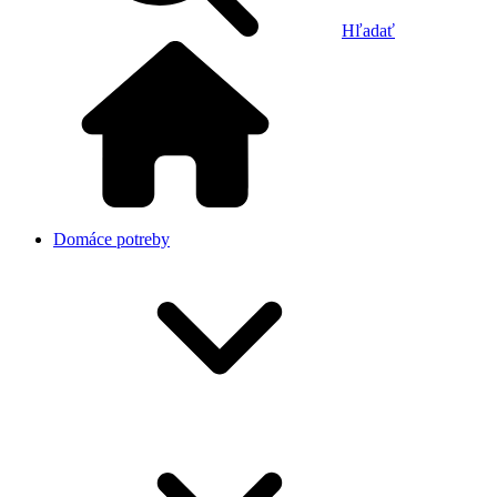
Hľadať
Domáce potreby