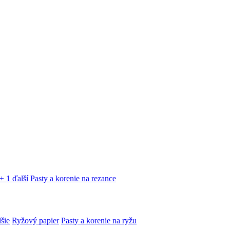
+ 1 ďalší
Pasty a korenie na rezance
lšie
Ryžový papier
Pasty a korenie na ryžu