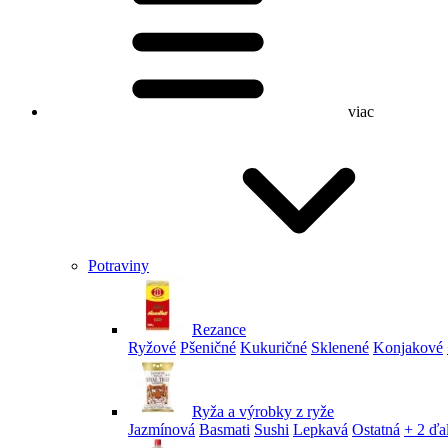
viac
Potraviny
Rezance
Ryžové
Pšeničné
Kukuričné
Sklenené
Konjakové
Ryža a výrobky z ryže
Jazmínová
Basmati
Sushi
Lepkavá
Ostatná
+ 2 ďa