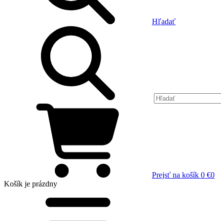
Hľadať
Prejsť na košík
0 €
0
Košík
je prázdny