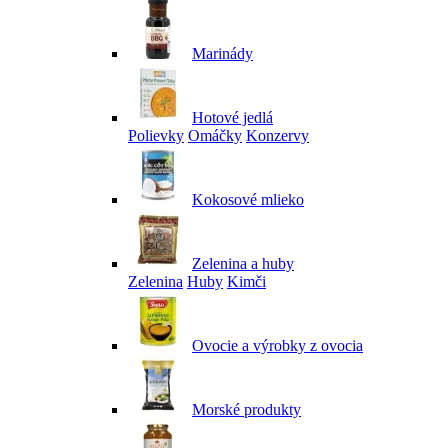
Marinády
Hotové jedlá
Polievky
Omáčky
Konzervy
Kokosové mlieko
Zelenina a huby
Zelenina
Huby
Kimči
Ovocie a výrobky z ovocia
Morské produkty