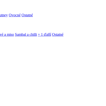
utney
Ovocné
Ostatné
vé a miso
Sambal a chilli
+ 1 ďalší
Ostatné