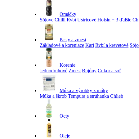
Omáčky
Sójove
Chilli
Rybí
Ustricové
Hoisin
+ 3 ďalšie
Ch
Pasty a zmesi
Základové a koreniace
Kari
Rybí a krevetové
Sójo
Korenie
Jednodruhové
Zmesi
Bujóny
Cukor a soľ
Múka a výrobky z múky
Múka a škrob
Tempura a strúhanka
Chlieb
Octy
Oleje