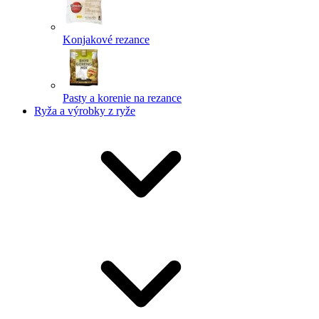
Konjakové rezance
Pasty a korenie na rezance
Ryža a výrobky z ryže