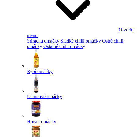
Otvoriť
menu
Sriracha omáčky
Sladké chilli omáčky
Ostré chilli
omáčky
Ostatné chilli omáčky
Rybí omáčky
Ustricové omáčky
Hoisin omáčky