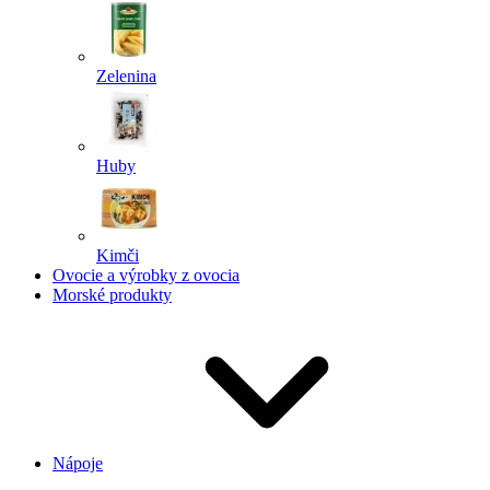
Zelenina
Huby
Kimči
Ovocie a výrobky z ovocia
Morské produkty
Nápoje