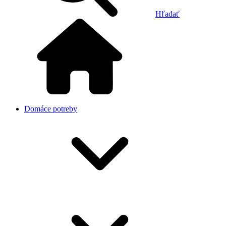
Hľadať
Domáce potreby