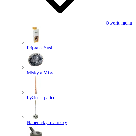
Otvoriť menu
Príprava Sushi
Misky a Misy
Lyžice a palice
Naberačky a varešky