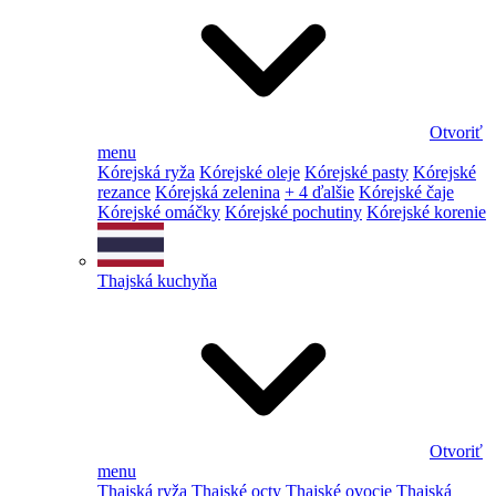
Otvoriť
menu
Kórejská ryža
Kórejské oleje
Kórejské pasty
Kórejské
rezance
Kórejská zelenina
+ 4 ďalšie
Kórejské čaje
Kórejské omáčky
Kórejské pochutiny
Kórejské korenie
Thajská kuchyňa
Otvoriť
menu
Thajská ryža
Thajské octy
Thajské ovocie
Thajská