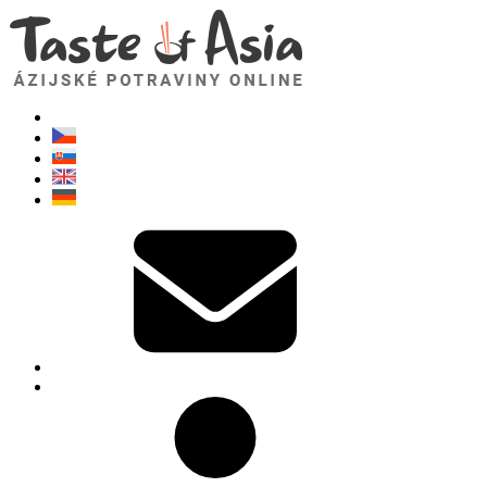
TasteOfAsia.sk
Neváhajte sa opýtať. Som tu pre vás!