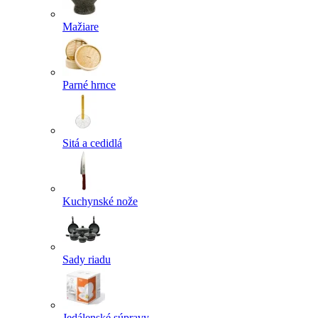
Mažiare
Parné hrnce
Sitá a cedidlá
Kuchynské nože
Sady riadu
Jedálenské súpravy