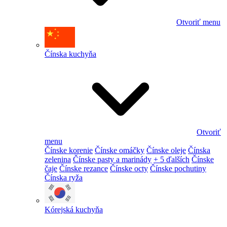
Otvoriť menu
Čínska kuchyňa
Otvoriť
menu
Čínske korenie
Čínske omáčky
Čínske oleje
Čínska
zelenina
Čínske pasty a marinády
+ 5 ďalších
Čínske
čaje
Čínske rezance
Čínske octy
Čínske pochutiny
Čínska ryža
Kórejská kuchyňa