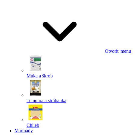
Odoslať
Powered by chaterimo
Otvoriť menu
Múka a škrob
Tempura a strúhanka
Chlieb
Marinády