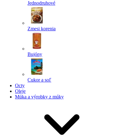
Jednodruhové
Zmesi korenia
Bujóny
Cukor a soľ
Octy
Oleje
Múka a výrobky z múky