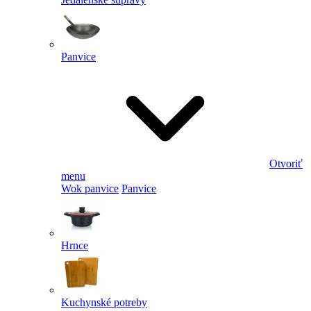
Panvice
Otvoriť
menu
Wok panvice
Panvice
Hrnce
Kuchynské potreby