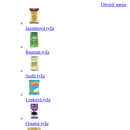
Otvoriť menu
Jazmínová ryža
Basmati ryža
Sushi ryža
Lepkavá ryža
Ostatná ryža