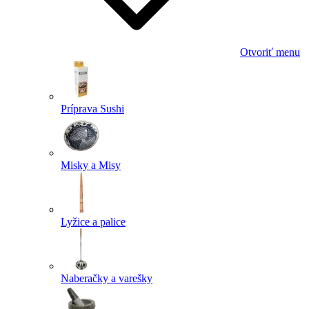
Otvoriť menu
Príprava Sushi
Misky a Misy
Lyžice a palice
Naberačky a varešky