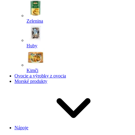
Zelenina
Huby
Kimči
Ovocie a výrobky z ovocia
Morské produkty
Nápoje