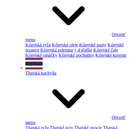
Otvoriť
menu
Kórejská ryža
Kórejské oleje
Kórejské pasty
Kórejské
rezance
Kórejská zelenina
+ 4 ďalšie
Kórejské čaje
Kórejské omáčky
Kórejské pochutiny
Kórejské korenie
Thajská kuchyňa
Otvoriť
menu
Thajská ryža
Thajské octy
Thajské ovocie
Thajská