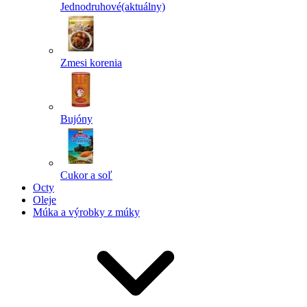
Jednodruhové
(aktuálny)
Zmesi korenia
Bujóny
Cukor a soľ
Octy
Oleje
Múka a výrobky z múky