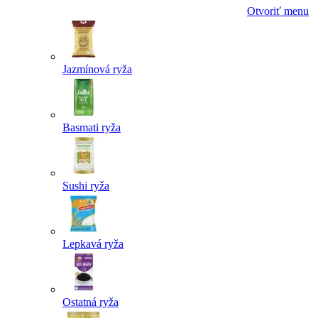
Otvoriť menu
Jazmínová ryža
Basmati ryža
Sushi ryža
Lepkavá ryža
Ostatná ryža