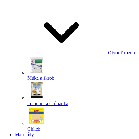
Odoslať
Powered by chaterimo
Otvoriť menu
Múka a škrob
Tempura a strúhanka
Chlieb
Marinády