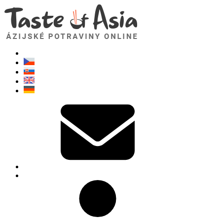
TasteOfAsia.sk
Neváhajte sa opýtať. Som tu pre vás!