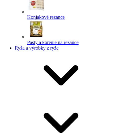
Konjakové rezance
Pasty a korenie na rezance
Ryža a výrobky z ryže