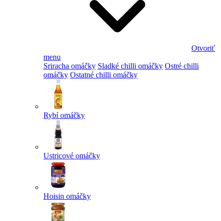
Otvoriť
menu
Sriracha omáčky
Sladké chilli omáčky
Ostré chilli
omáčky
Ostatné chilli omáčky
Rybí omáčky
Ustricové omáčky
Hoisin omáčky