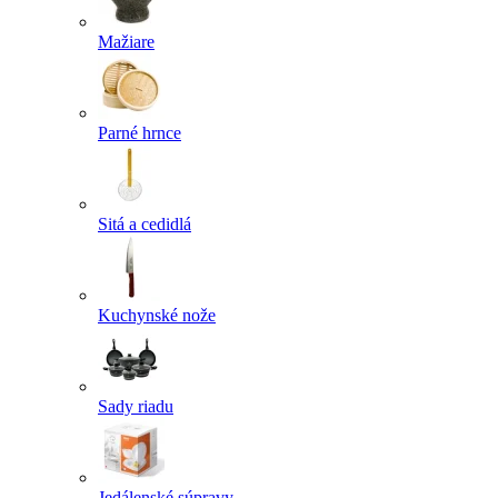
Mažiare
Parné hrnce
Sitá a cedidlá
Kuchynské nože
Sady riadu
Jedálenské súpravy