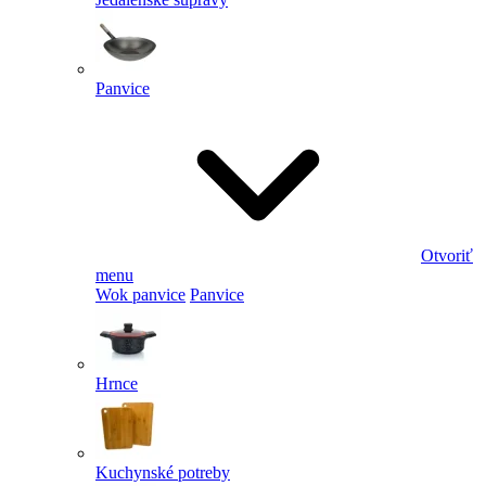
Panvice
Otvoriť
menu
Wok panvice
Panvice
Hrnce
Kuchynské potreby