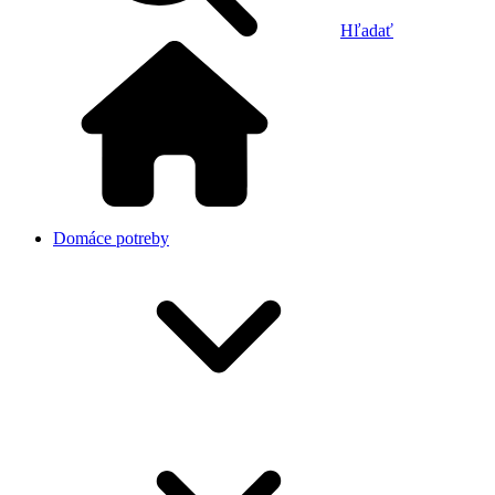
Hľadať
Domáce potreby