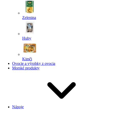
Zelenina
Huby
Kimči
Ovocie a výrobky z ovocia
Morské produkty
Nápoje