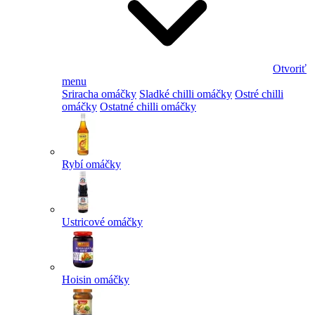
Otvoriť
menu
Sriracha omáčky
Sladké chilli omáčky
Ostré chilli
omáčky
Ostatné chilli omáčky
Rybí omáčky
Ustricové omáčky
Hoisin omáčky