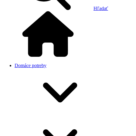
Hľadať
Domáce potreby