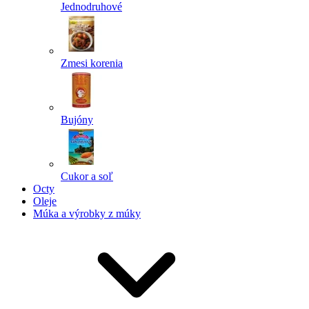
Jednodruhové
Zmesi korenia
Bujóny
Cukor a soľ
Octy
Oleje
Múka a výrobky z múky