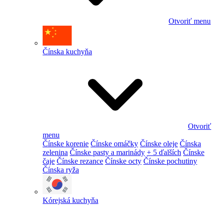
Otvoriť menu
Čínska kuchyňa
Otvoriť
menu
Čínske korenie
Čínske omáčky
Čínske oleje
Čínska
zelenina
Čínske pasty a marinády
+ 5 ďalších
Čínske
čaje
Čínske rezance
Čínske octy
Čínske pochutiny
Čínska ryža
Kórejská kuchyňa