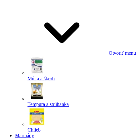
Odoslať
Powered by chaterimo
Otvoriť menu
Múka a škrob
Tempura a strúhanka
Chlieb
Marinády