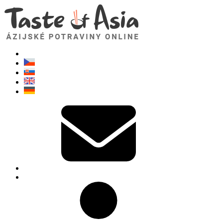
TasteOfAsia.sk
Neváhajte sa opýtať. Som tu pre vás!