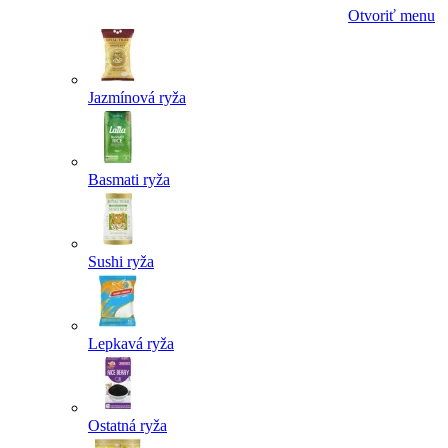
Otvoriť menu
Jazmínová ryža
Basmati ryža
Sushi ryža
Lepkavá ryža
Ostatná ryža