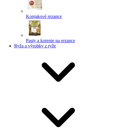
Konjakové rezance
Pasty a korenie na rezance
Ryža a výrobky z ryže