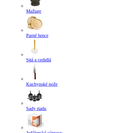
Mažiare
Parné hrnce
Sitá a cedidlá
Kuchynské nože
Sady riadu
Jedálenské súpravy