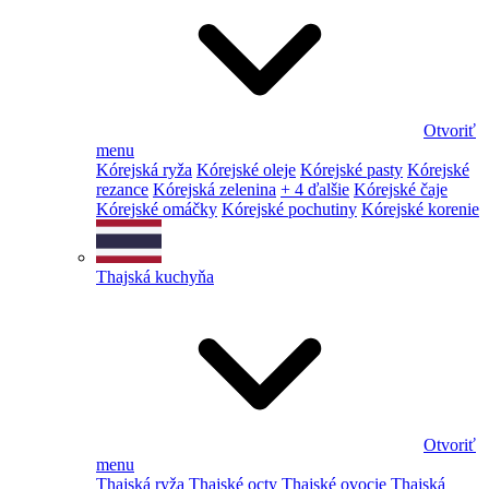
Otvoriť
menu
Kórejská ryža
Kórejské oleje
Kórejské pasty
Kórejské
rezance
Kórejská zelenina
+ 4 ďalšie
Kórejské čaje
Kórejské omáčky
Kórejské pochutiny
Kórejské korenie
Thajská kuchyňa
Otvoriť
menu
Thajská ryža
Thajské octy
Thajské ovocie
Thajská