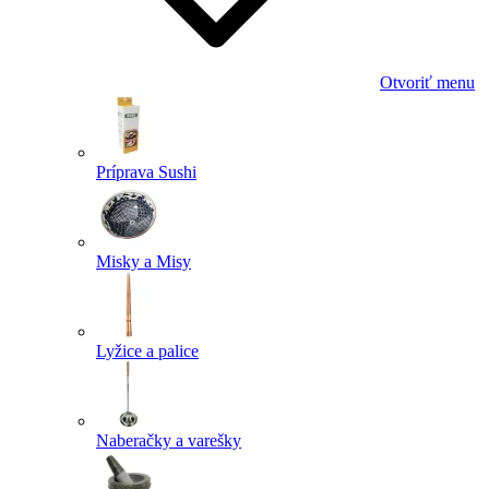
Otvoriť menu
Príprava Sushi
Misky a Misy
Lyžice a palice
Naberačky a varešky