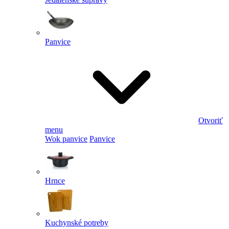
Panvice
Otvoriť
menu
Wok panvice
Panvice
Hrnce
Kuchynské potreby