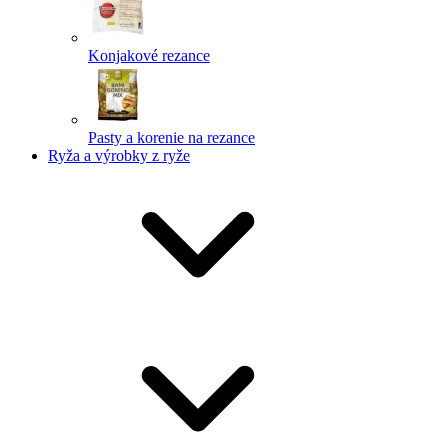
Konjakové rezance
Pasty a korenie na rezance
Ryža a výrobky z ryže