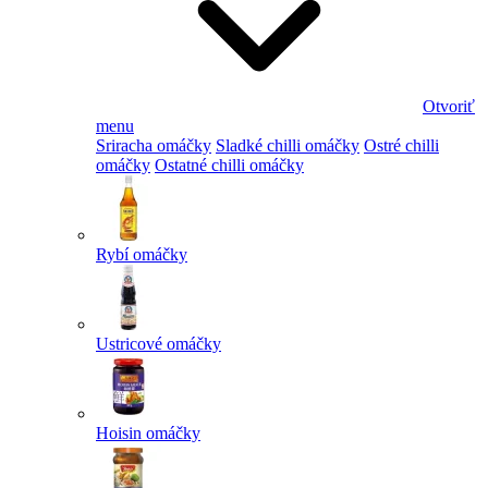
Otvoriť
menu
Sriracha omáčky
Sladké chilli omáčky
Ostré chilli
omáčky
Ostatné chilli omáčky
Rybí omáčky
Ustricové omáčky
Hoisin omáčky