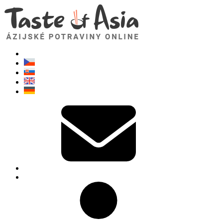
TasteOfAsia.sk
Neváhajte sa opýtať. Som tu pre vás!