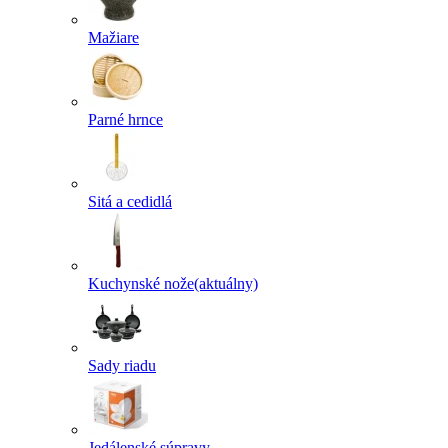
Mažiare
Parné hrnce
Sitá a cedidlá
Kuchynské nože
(aktuálny)
Sady riadu
Jedálenské súpravy