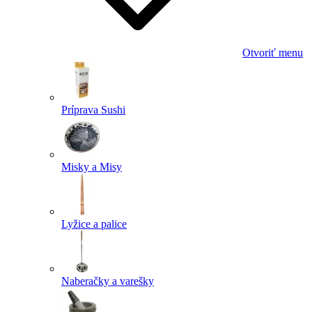
Otvoriť menu
Príprava Sushi
Misky a Misy
Lyžice a palice
Naberačky a varešky