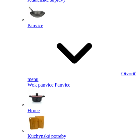
Panvice
Otvoriť
menu
Wok panvice
Panvice
Hrnce
Kuchynské potreby