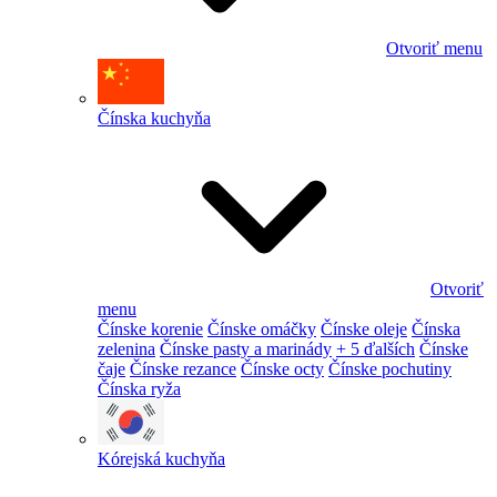
Otvoriť menu
Čínska kuchyňa
Otvoriť
menu
Čínske korenie
Čínske omáčky
Čínske oleje
Čínska
zelenina
Čínske pasty a marinády
+ 5 ďalších
Čínske
čaje
Čínske rezance
Čínske octy
Čínske pochutiny
Čínska ryža
Kórejská kuchyňa