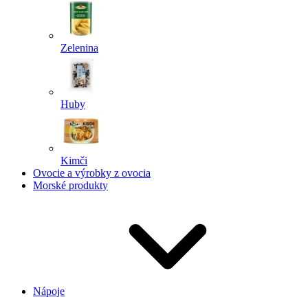
Zelenina
Huby
Kimči
Ovocie a výrobky z ovocia
Morské produkty
Nápoje