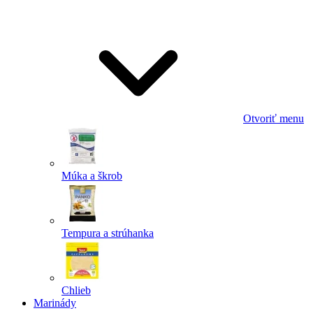
Odoslať
Powered by chaterimo
Otvoriť menu
Múka a škrob
Tempura a strúhanka
Chlieb
Marinády