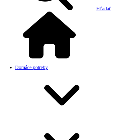
Hľadať
Domáce potreby