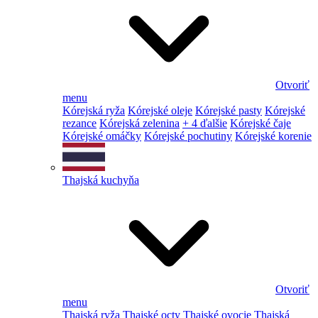
Otvoriť
menu
Kórejská ryža
Kórejské oleje
Kórejské pasty
Kórejské
rezance
Kórejská zelenina
+ 4 ďalšie
Kórejské čaje
Kórejské omáčky
Kórejské pochutiny
Kórejské korenie
Thajská kuchyňa
Otvoriť
menu
Thajská ryža
Thajské octy
Thajské ovocie
Thajská