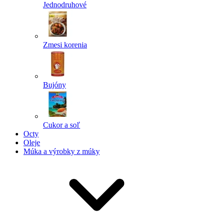
Jednodruhové
Zmesi korenia
Bujóny
Cukor a soľ
Octy
Oleje
Múka a výrobky z múky