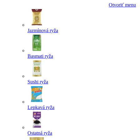
Otvoriť menu
Jazmínová ryža
Basmati ryža
Sushi ryža
Lepkavá ryža
Ostatná ryža