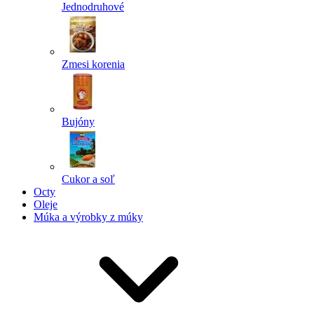
Jednodruhové
Zmesi korenia
Bujóny
Cukor a soľ
Octy
Oleje
Múka a výrobky z múky