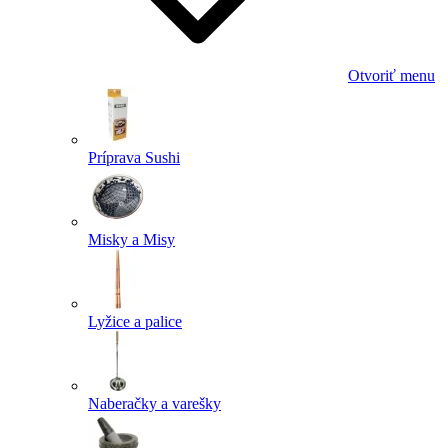
Otvoriť menu
Príprava Sushi
Misky a Misy
Lyžice a palice
Naberačky a varešky