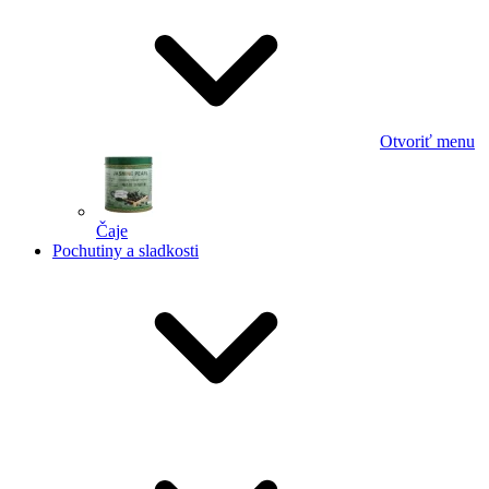
Otvoriť menu
Čaje
Pochutiny a sladkosti