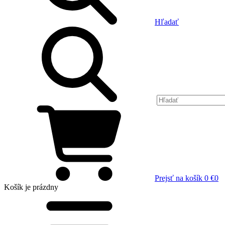
Hľadať
Prejsť na košík
0 €
0
Košík
je prázdny