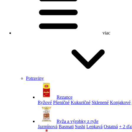
viac
Potraviny
Rezance
Ryžové
Pšeničné
Kukuričné
Sklenené
Konjakové
Ryža a výrobky z ryže
Jazmínová
Basmati
Sushi
Lepkavá
Ostatná
+ 2 ďa