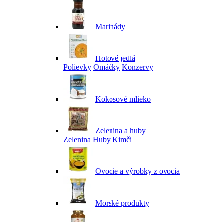
Marinády
Hotové jedlá
Polievky
Omáčky
Konzervy
Kokosové mlieko
Zelenina a huby
Zelenina
Huby
Kimči
Ovocie a výrobky z ovocia
Morské produkty