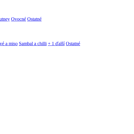
utney
Ovocné
Ostatné
vé a miso
Sambal a chilli
+ 1 ďalší
Ostatné