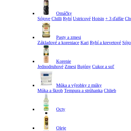
Omáčky
Sójove
Chilli
Rybí
Ustricové
Hoisin
+ 3 ďalšie
Ch
Pasty a zmesi
Základové a koreniace
Kari
Rybí a krevetové
Sójo
Korenie
Jednodruhové
Zmesi
Bujóny
Cukor a soľ
Múka a výrobky z múky
Múka a škrob
Tempura a strúhanka
Chlieb
Octy
Oleje