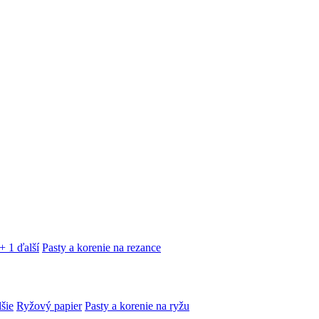
+ 1 ďalší
Pasty a korenie na rezance
lšie
Ryžový papier
Pasty a korenie na ryžu