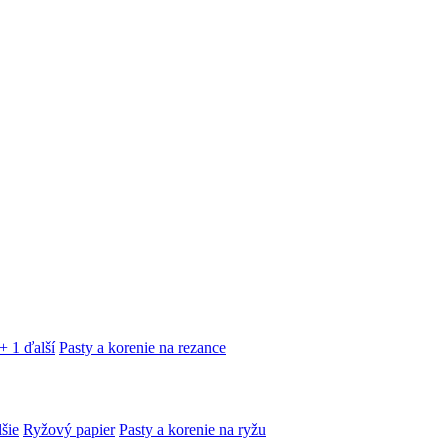
+ 1 ďalší
Pasty a korenie na rezance
lšie
Ryžový papier
Pasty a korenie na ryžu