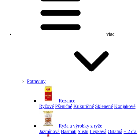
viac
Potraviny
Rezance
Ryžové
Pšeničné
Kukuričné
Sklenené
Konjakové
Ryža a výrobky z ryže
Jazmínová
Basmati
Sushi
Lepkavá
Ostatná
+ 2 ďa