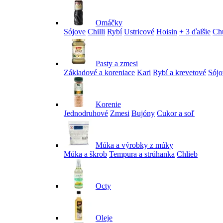
Omáčky
Sójove
Chilli
Rybí
Ustricové
Hoisin
+ 3 ďalšie
Ch
Pasty a zmesi
Základové a koreniace
Kari
Rybí a krevetové
Sójo
Korenie
Jednodruhové
Zmesi
Bujóny
Cukor a soľ
Múka a výrobky z múky
Múka a škrob
Tempura a strúhanka
Chlieb
Octy
Oleje