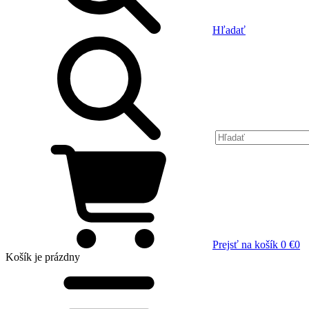
Hľadať
Prejsť na košík
0 €
0
Košík
je prázdny