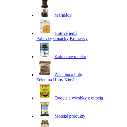
Marinády
Hotové jedlá
Polievky
Omáčky
Konzervy
Kokosové mlieko
Zelenina a huby
Zelenina
Huby
Kimči
Ovocie a výrobky z ovocia
Morské produkty