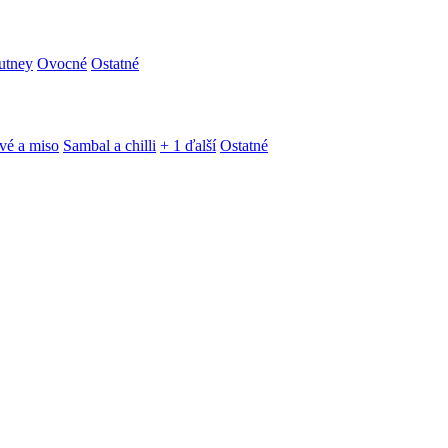
utney
Ovocné
Ostatné
vé a miso
Sambal a chilli
+ 1 ďalší
Ostatné