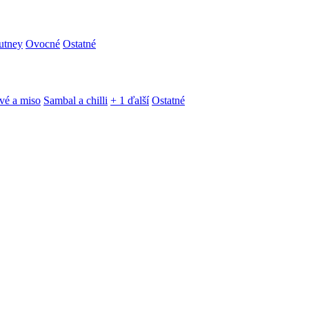
utney
Ovocné
Ostatné
vé a miso
Sambal a chilli
+ 1 ďalší
Ostatné