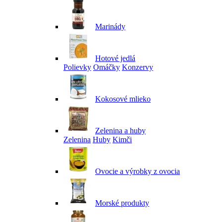
Marinády
Hotové jedlá
Polievky
Omáčky
Konzervy
Kokosové mlieko
Zelenina a huby
Zelenina
Huby
Kimči
Ovocie a výrobky z ovocia
Morské produkty