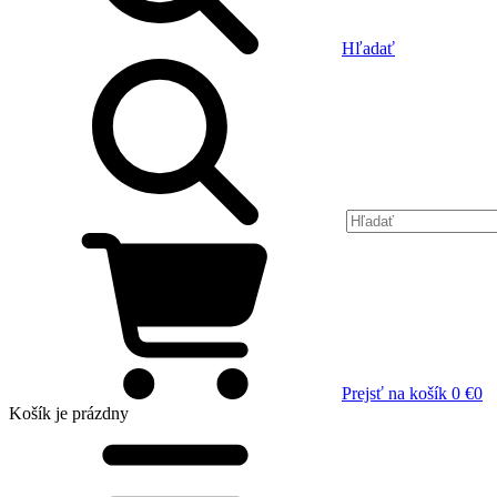
Hľadať
Prejsť na košík
0 €
0
Košík
je prázdny