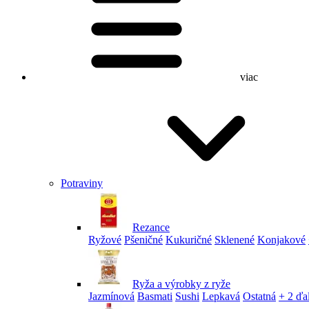
viac
Potraviny
Rezance
Ryžové
Pšeničné
Kukuričné
Sklenené
Konjakové
Ryža a výrobky z ryže
Jazmínová
Basmati
Sushi
Lepkavá
Ostatná
+ 2 ďa