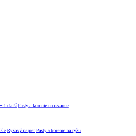
+ 1 ďalší
Pasty a korenie na rezance
lšie
Ryžový papier
Pasty a korenie na ryžu