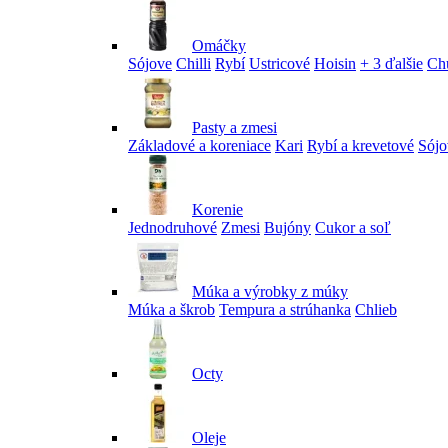
Omáčky
Sójove
Chilli
Rybí
Ustricové
Hoisin
+ 3 ďalšie
Ch
Pasty a zmesi
Základové a koreniace
Kari
Rybí a krevetové
Sójo
Korenie
Jednodruhové
Zmesi
Bujóny
Cukor a soľ
Múka a výrobky z múky
Múka a škrob
Tempura a strúhanka
Chlieb
Octy
Oleje