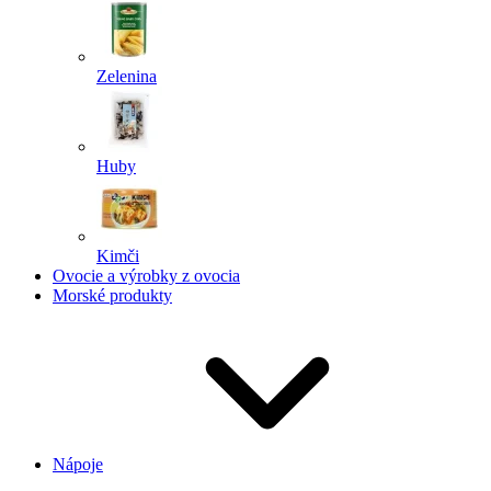
Zelenina
Huby
Kimči
Ovocie a výrobky z ovocia
Morské produkty
Nápoje