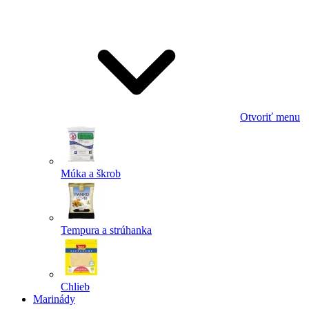
Odoslať
Powered by chaterimo
Otvoriť menu
Múka a škrob
Tempura a strúhanka
Chlieb
Marinády