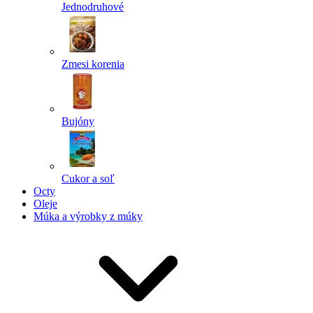
Jednodruhové
Zmesi korenia
Bujóny
Cukor a soľ
Octy
Oleje
Múka a výrobky z múky