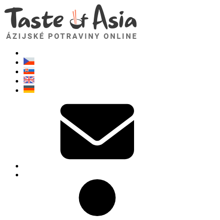
TasteOfAsia.sk
Neváhajte sa opýtať. Som tu pre vás!