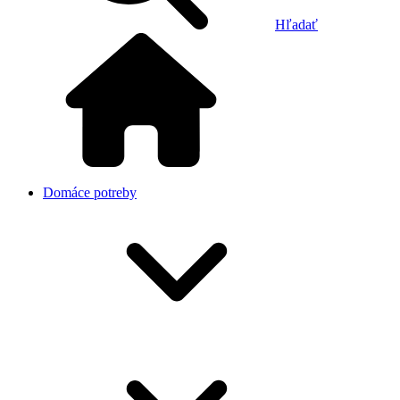
Hľadať
Domáce potreby