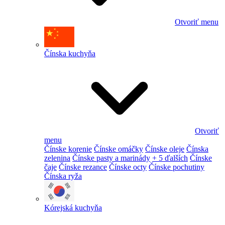
Otvoriť menu
Čínska kuchyňa
Otvoriť
menu
Čínske korenie
Čínske omáčky
Čínske oleje
Čínska
zelenina
Čínske pasty a marinády
+ 5 ďalších
Čínske
čaje
Čínske rezance
Čínske octy
Čínske pochutiny
Čínska ryža
Kórejská kuchyňa