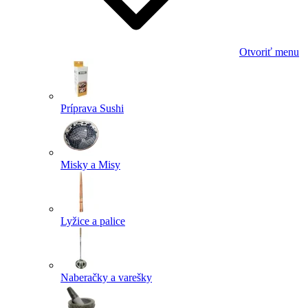
Otvoriť menu
Príprava Sushi
Misky a Misy
Lyžice a palice
Naberačky a varešky