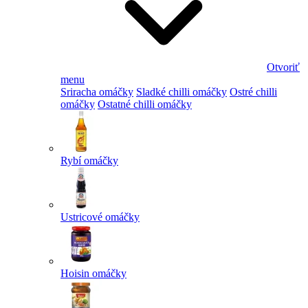
Otvoriť
menu
Sriracha omáčky
Sladké chilli omáčky
Ostré chilli
omáčky
Ostatné chilli omáčky
Rybí omáčky
Ustricové omáčky
Hoisin omáčky