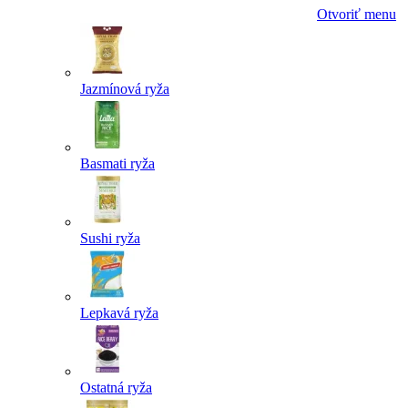
Otvoriť menu
Jazmínová ryža
Basmati ryža
Sushi ryža
Lepkavá ryža
Ostatná ryža