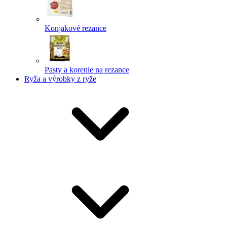
Konjakové rezance
Pasty a korenie na rezance
Ryža a výrobky z ryže