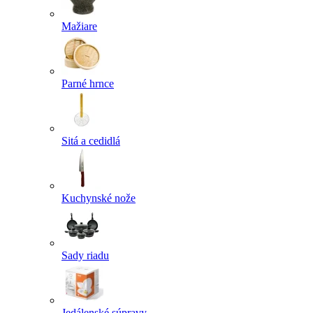
Mažiare
Parné hrnce
Sitá a cedidlá
Kuchynské nože
Sady riadu
Jedálenské súpravy