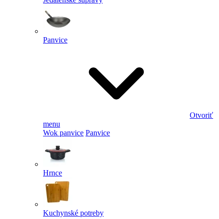
Panvice
Otvoriť
menu
Wok panvice
Panvice
Hrnce
Kuchynské potreby