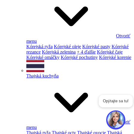
Otvoriť
menu
Kórejská ryža
Kórejské oleje
Kórejské pasty
Kórejské
rezance
Kórejská zelenina
+ 4 ďalšie
Kórejské čaje
Kórejské omáčky
Kórejské pochutiny
Kórejské korenie
Thajská kuchyňa
Opýtajte sa tu!
Otvoriť
menu
Thajská ryža
Thajské octy
Thajské ovocie
Thajská