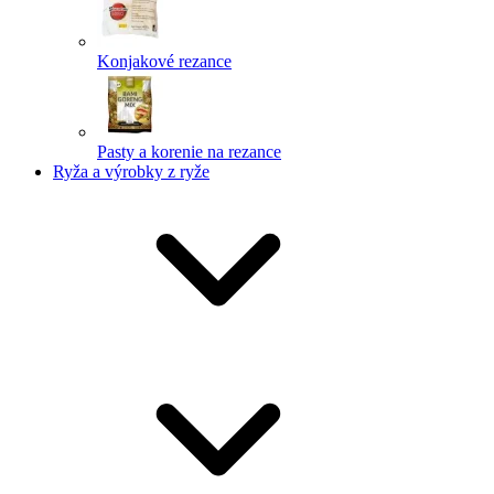
Konjakové rezance
Pasty a korenie na rezance
Ryža a výrobky z ryže