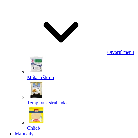
Odoslať
Powered by chaterimo
Otvoriť menu
Múka a škrob
Tempura a strúhanka
Chlieb
Marinády