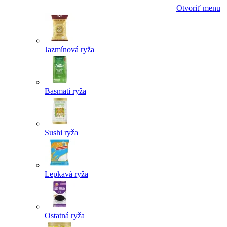
Otvoriť menu
Jazmínová ryža
Basmati ryža
Sushi ryža
Lepkavá ryža
Ostatná ryža