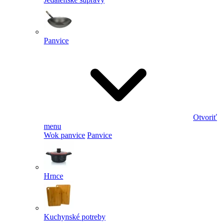
Panvice
Otvoriť
menu
Wok panvice
Panvice
Hrnce
Kuchynské potreby