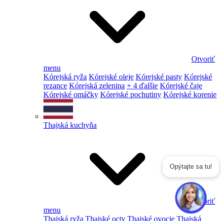
Otvoriť
menu
Kórejská ryža
Kórejské oleje
Kórejské pasty
Kórejské
rezance
Kórejská zelenina
+ 4 ďalšie
Kórejské čaje
Kórejské omáčky
Kórejské pochutiny
Kórejské korenie
Thajská kuchyňa
Opýtajte sa tu!
Otvoriť
menu
Thajská ryža
Thajské octy
Thajské ovocie
Thajská