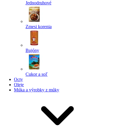
Jednodruhové
Zmesi korenia
Bujóny
Cukor a soľ
Octy
Oleje
Múka a výrobky z múky