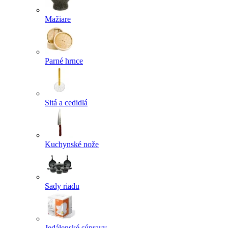
Mažiare
Parné hrnce
Sitá a cedidlá
Kuchynské nože
Sady riadu
Jedálenské súpravy