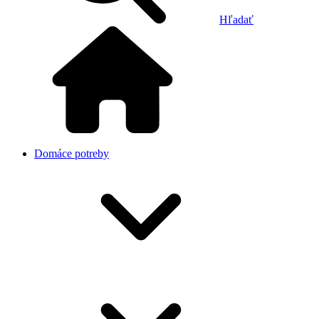
Hľadať
Domáce potreby