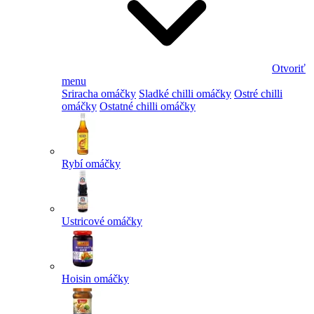
Otvoriť
menu
Sriracha omáčky
Sladké chilli omáčky
Ostré chilli
omáčky
Ostatné chilli omáčky
Rybí omáčky
Ustricové omáčky
Hoisin omáčky