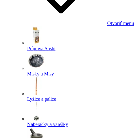
Otvoriť menu
Príprava Sushi
Misky a Misy
Lyžice a palice
Naberačky a varešky