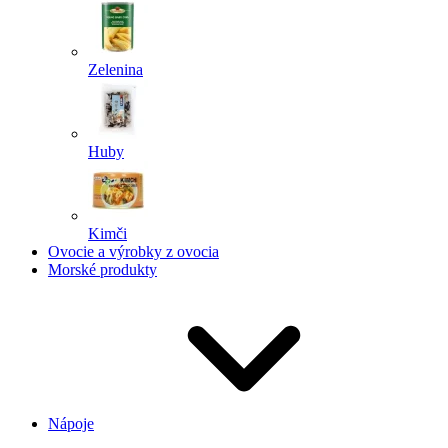
Zelenina
Huby
Kimči
Ovocie a výrobky z ovocia
Morské produkty
Nápoje