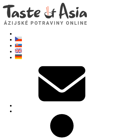
TasteOfAsia.sk
Neváhajte sa opýtať. Som tu pre vás!