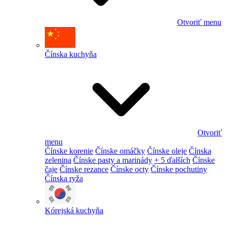
Otvoriť menu
Čínska kuchyňa
Otvoriť
menu
Čínske korenie
Čínske omáčky
Čínske oleje
Čínska
zelenina
Čínske pasty a marinády
+ 5 ďalších
Čínske
čaje
Čínske rezance
Čínske octy
Čínske pochutiny
Čínska ryža
Kórejská kuchyňa