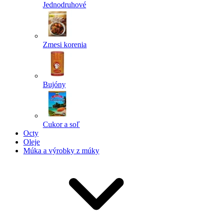
Jednodruhové
Zmesi korenia
Bujóny
Cukor a soľ
Octy
Oleje
Múka a výrobky z múky