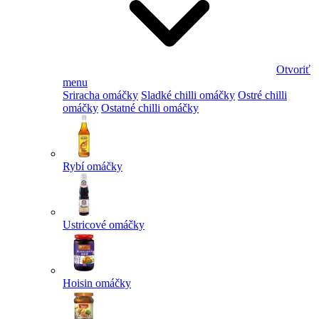
Otvoriť
menu
Sriracha omáčky
Sladké chilli omáčky
Ostré chilli
omáčky
Ostatné chilli omáčky
Rybí omáčky
Ustricové omáčky
Hoisin omáčky