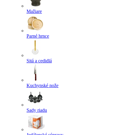
Mažiare
Parné hrnce
Sitá a cedidlá
Kuchynské nože
Sady riadu
Jedálenské súpravy