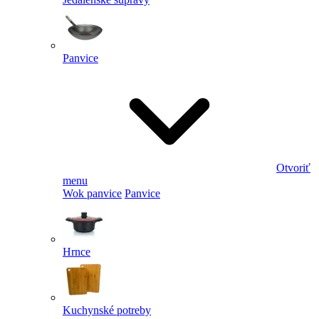
Panvice
Otvoriť
menu
Wok panvice
Panvice
Hrnce
Kuchynské potreby