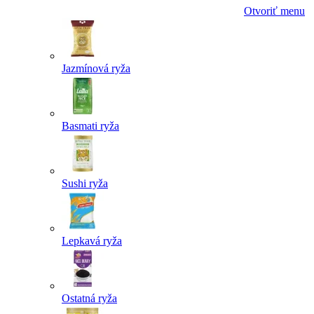
Otvoriť menu
Jazmínová ryža
Basmati ryža
Sushi ryža
Lepkavá ryža
Ostatná ryža