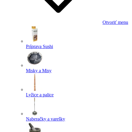
Otvoriť menu
Príprava Sushi
Misky a Misy
Lyžice a palice
Naberačky a varešky