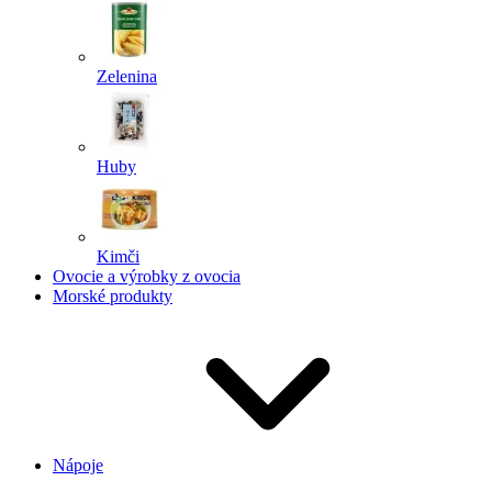
Zelenina
Huby
Kimči
Ovocie a výrobky z ovocia
Morské produkty
Nápoje