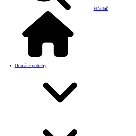
Hľadať
Domáce potreby