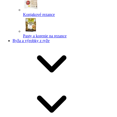
Konjakové rezance
Pasty a korenie na rezance
Ryža a výrobky z ryže