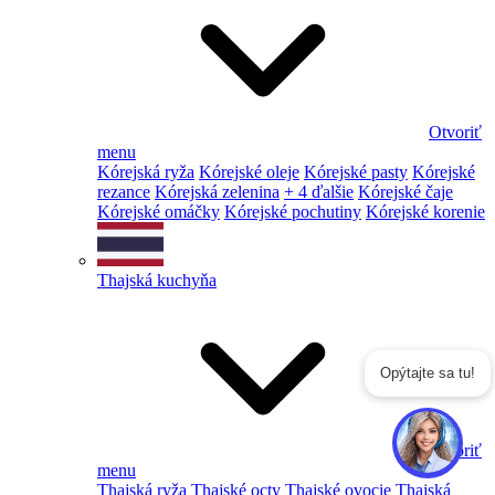
Otvoriť
menu
Kórejská ryža
Kórejské oleje
Kórejské pasty
Kórejské
rezance
Kórejská zelenina
+ 4 ďalšie
Kórejské čaje
Kórejské omáčky
Kórejské pochutiny
Kórejské korenie
Thajská kuchyňa
Opýtajte sa tu!
Otvoriť
menu
Thajská ryža
Thajské octy
Thajské ovocie
Thajská