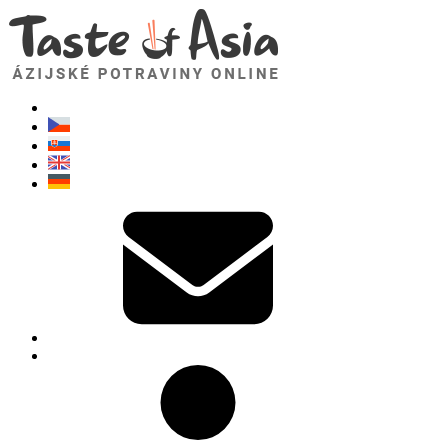
TasteOfAsia.sk
Neváhajte sa opýtať. Som tu pre vás!