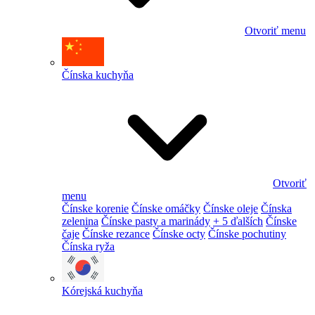
Otvoriť menu
Čínska kuchyňa
Otvoriť
menu
Čínske korenie
Čínske omáčky
Čínske oleje
Čínska
zelenina
Čínske pasty a marinády
+ 5 ďalších
Čínske
čaje
Čínske rezance
Čínske octy
Čínske pochutiny
Čínska ryža
Kórejská kuchyňa