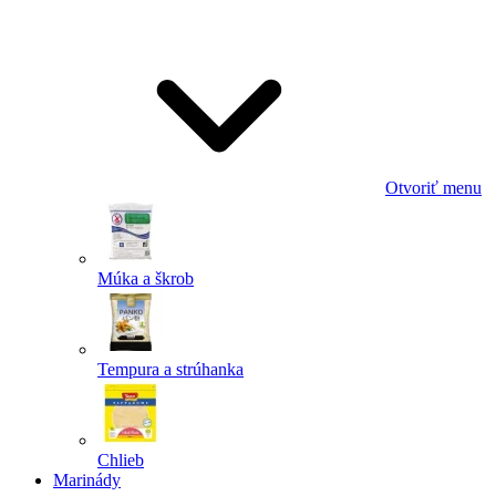
Odoslať
Powered by chaterimo
Otvoriť menu
Múka a škrob
Tempura a strúhanka
Chlieb
Marinády