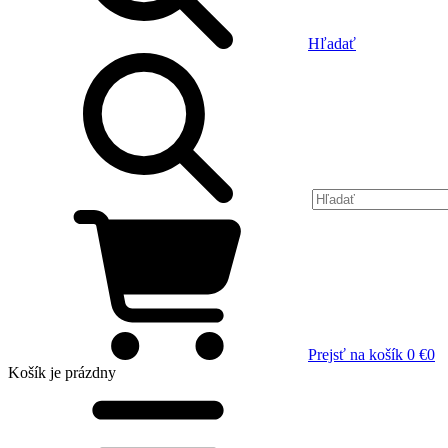
Hľadať
Prejsť na košík
0 €
0
Košík
je prázdny