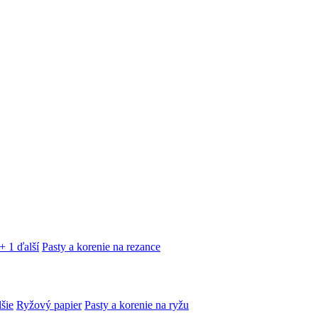
+ 1 ďalší
Pasty a korenie na rezance
lšie
Ryžový papier
Pasty a korenie na ryžu