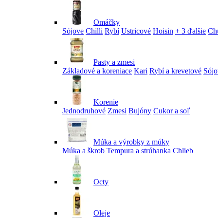
Omáčky
Sójove
Chilli
Rybí
Ustricové
Hoisin
+ 3 ďalšie
Ch
Pasty a zmesi
Základové a koreniace
Kari
Rybí a krevetové
Sójo
Korenie
Jednodruhové
Zmesi
Bujóny
Cukor a soľ
Múka a výrobky z múky
Múka a škrob
Tempura a strúhanka
Chlieb
Octy
Oleje