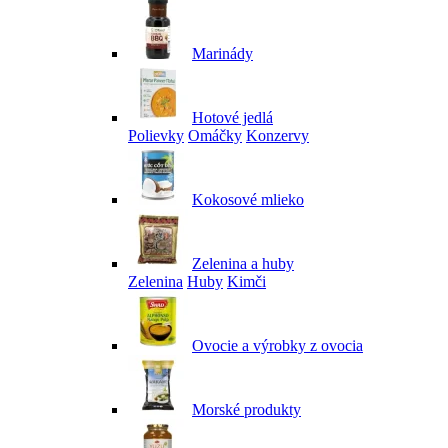
Marinády
Hotové jedlá
Polievky
Omáčky
Konzervy
Kokosové mlieko
Zelenina a huby
Zelenina
Huby
Kimči
Ovocie a výrobky z ovocia
Morské produkty