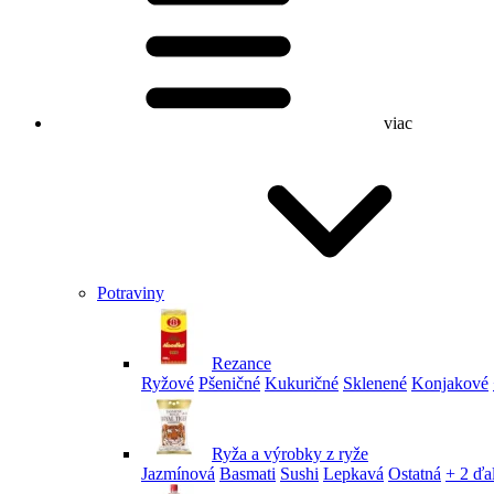
viac
Potraviny
Rezance
Ryžové
Pšeničné
Kukuričné
Sklenené
Konjakové
Ryža a výrobky z ryže
Jazmínová
Basmati
Sushi
Lepkavá
Ostatná
+ 2 ďa