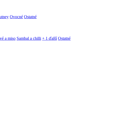
utney
Ovocné
Ostatné
vé a miso
Sambal a chilli
+ 1 ďalší
Ostatné