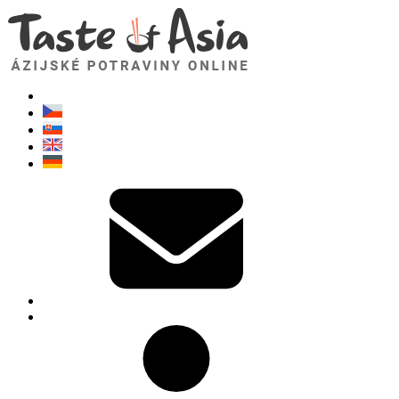
TasteOfAsia.sk
Neváhajte sa opýtať. Som tu pre vás!