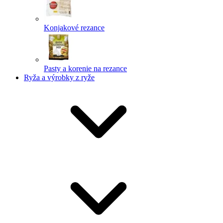
Konjakové rezance
Pasty a korenie na rezance
Ryža a výrobky z ryže