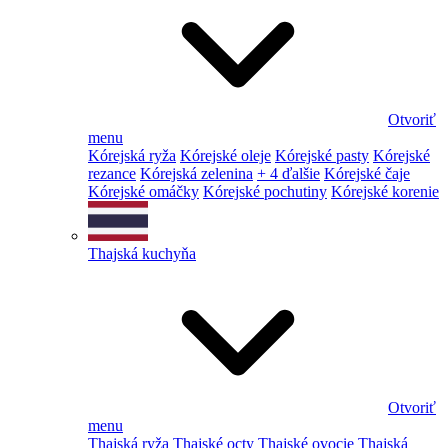
Otvoriť
menu
Kórejská ryža
Kórejské oleje
Kórejské pasty
Kórejské
rezance
Kórejská zelenina
+ 4 ďalšie
Kórejské čaje
Kórejské omáčky
Kórejské pochutiny
Kórejské korenie
Thajská kuchyňa
Otvoriť
menu
Thajská ryža
Thajské octy
Thajské ovocie
Thajská