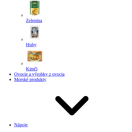
Zelenina
Huby
Kimči
Ovocie a výrobky z ovocia
Morské produkty
Nápoje