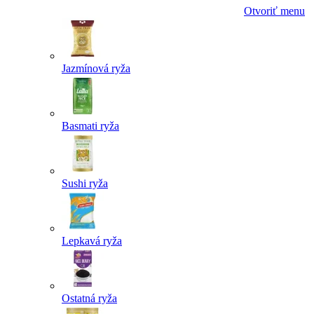
Otvoriť menu
Jazmínová ryža
Basmati ryža
Sushi ryža
Lepkavá ryža
Ostatná ryža