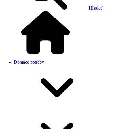
Hľadať
Domáce potreby