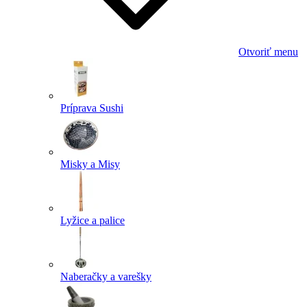
Otvoriť menu
Príprava Sushi
Misky a Misy
Lyžice a palice
Naberačky a varešky