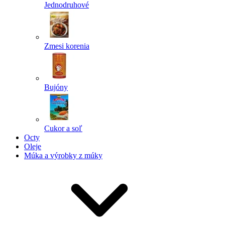
Jednodruhové
Zmesi korenia
Bujóny
Cukor a soľ
Octy
Oleje
Múka a výrobky z múky