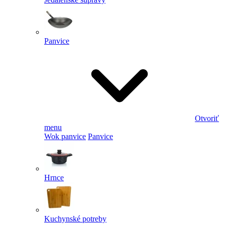
Panvice
Otvoriť
menu
Wok panvice
Panvice
Hrnce
Kuchynské potreby