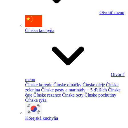
Otvoriť menu
Čínska kuchyňa
Otvoriť
menu
Čínske korenie
Čínske omáčky
Čínske oleje
Čínska
zelenina
Čínske pasty a marinády
+ 5 ďalších
Čínske
čaje
Čínske rezance
Čínske octy
Čínske pochutiny
Čínska ryža
Kórejská kuchyňa