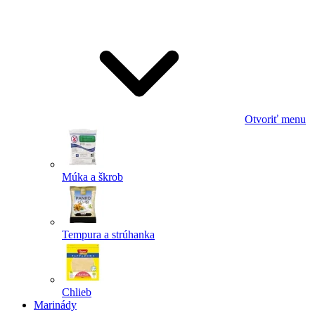
Odoslať
Powered by chaterimo
Otvoriť menu
Múka a škrob
Tempura a strúhanka
Chlieb
Marinády