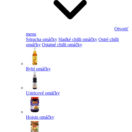
Otvoriť
menu
Sriracha omáčky
Sladké chilli omáčky
Ostré chilli
omáčky
Ostatné chilli omáčky
Rybí omáčky
Ustricové omáčky
Hoisin omáčky