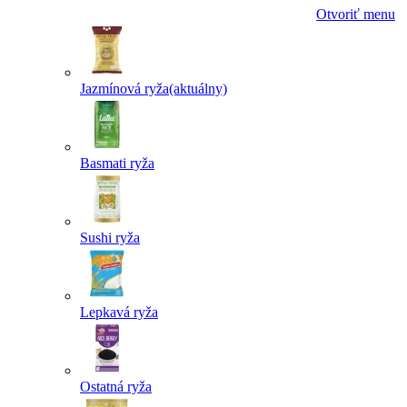
Otvoriť menu
Jazmínová ryža
(aktuálny)
Basmati ryža
Sushi ryža
Lepkavá ryža
Ostatná ryža