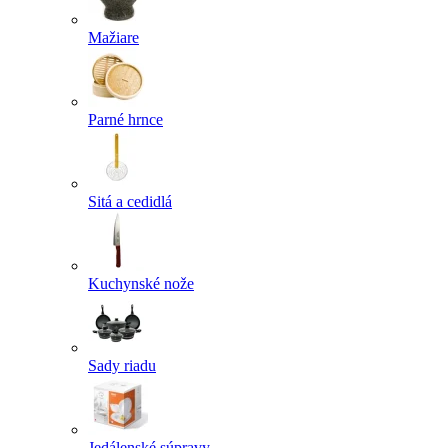
Mažiare
Parné hrnce
Sitá a cedidlá
Kuchynské nože
Sady riadu
Jedálenské súpravy