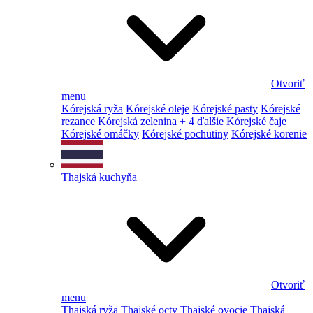
Otvoriť
menu
Kórejská ryža
Kórejské oleje
Kórejské pasty
Kórejské
rezance
Kórejská zelenina
+ 4 ďalšie
Kórejské čaje
Kórejské omáčky
Kórejské pochutiny
Kórejské korenie
Thajská kuchyňa
Otvoriť
menu
Thajská ryža
Thajské octy
Thajské ovocie
Thajská