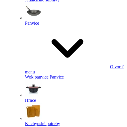
Panvice
Otvoriť
menu
Wok panvice
Panvice
Hrnce
Kuchynské potreby