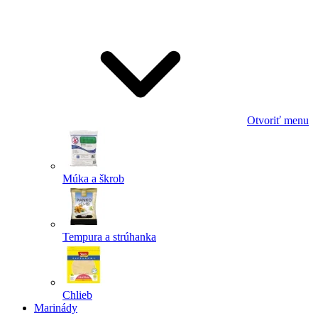
Odoslať
Powered by chaterimo
Otvoriť menu
Múka a škrob
Tempura a strúhanka
Chlieb
Marinády