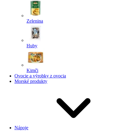
Zelenina
Huby
Kimči
Ovocie a výrobky z ovocia
Morské produkty
Nápoje