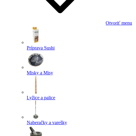
Otvoriť menu
Príprava Sushi
Misky a Misy
Lyžice a palice
Naberačky a varešky