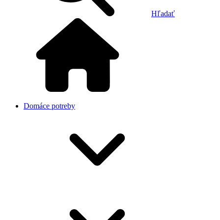
Hľadať
Domáce potreby