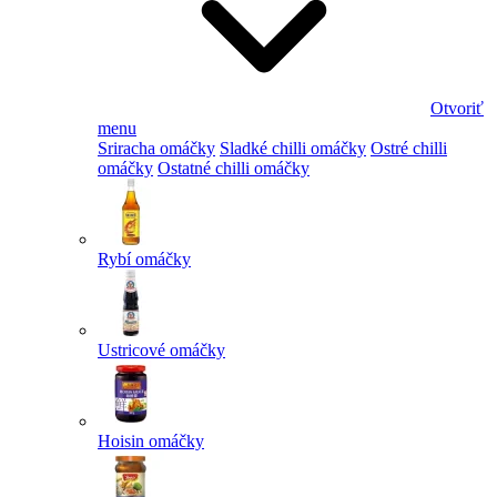
Otvoriť
menu
Sriracha omáčky
Sladké chilli omáčky
Ostré chilli
omáčky
Ostatné chilli omáčky
Rybí omáčky
Ustricové omáčky
Hoisin omáčky