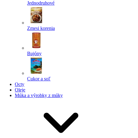
Jednodruhové
Zmesi korenia
Bujóny
Cukor a soľ
Octy
Oleje
Múka a výrobky z múky