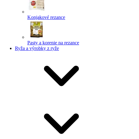
Konjakové rezance
Pasty a korenie na rezance
Ryža a výrobky z ryže