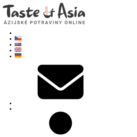
TasteOfAsia.sk
Neváhajte sa opýtať. Som tu pre vás!