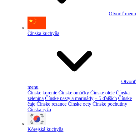
Otvoriť menu
Čínska kuchyňa
Otvoriť
menu
Čínske korenie
Čínske omáčky
Čínske oleje
Čínska
zelenina
Čínske pasty a marinády
+ 5 ďalších
Čínske
čaje
Čínske rezance
Čínske octy
Čínske pochutiny
Čínska ryža
Kórejská kuchyňa