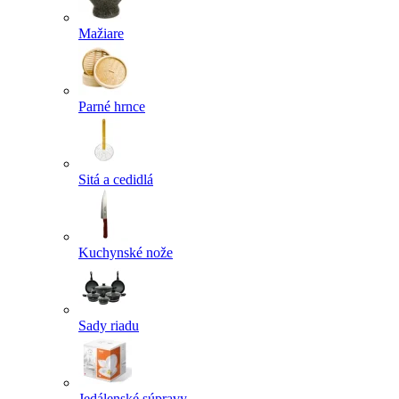
Mažiare
Parné hrnce
Sitá a cedidlá
Kuchynské nože
Sady riadu
Jedálenské súpravy