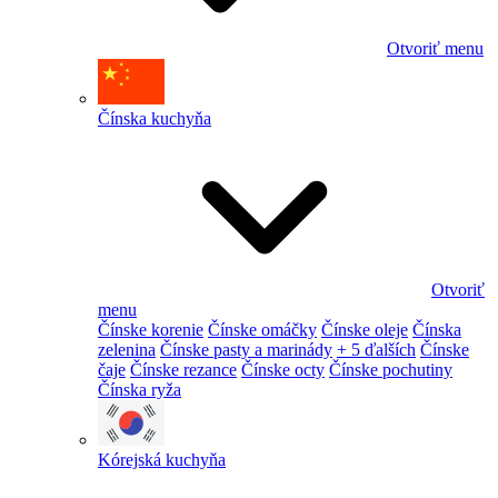
Otvoriť menu
Čínska kuchyňa
Otvoriť
menu
Čínske korenie
Čínske omáčky
Čínske oleje
Čínska
zelenina
Čínske pasty a marinády
+ 5 ďalších
Čínske
čaje
Čínske rezance
Čínske octy
Čínske pochutiny
Čínska ryža
Kórejská kuchyňa