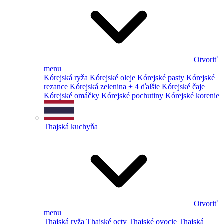
Otvoriť
menu
Kórejská ryža
Kórejské oleje
Kórejské pasty
Kórejské
rezance
Kórejská zelenina
+ 4 ďalšie
Kórejské čaje
Kórejské omáčky
Kórejské pochutiny
Kórejské korenie
Thajská kuchyňa
Otvoriť
menu
Thajská ryža
Thajské octy
Thajské ovocie
Thajská