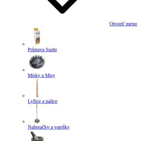
Otvoriť menu
Príprava Sushi
Misky a Misy
Lyžice a palice
Naberačky a varešky