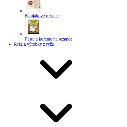
Konjakové rezance
Pasty a korenie na rezance
Ryža a výrobky z ryže