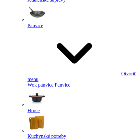
Panvice
Otvoriť
menu
Wok panvice
Panvice
Hrnce
Kuchynské potreby