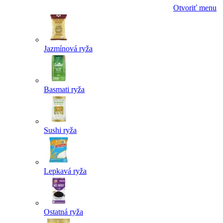
Otvoriť menu
Jazmínová ryža
Basmati ryža
Sushi ryža
Lepkavá ryža
Ostatná ryža