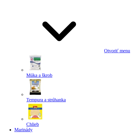
Odoslať
Powered by chaterimo
Otvoriť menu
Múka a škrob
Tempura a strúhanka
Chlieb
Marinády