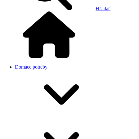
Hľadať
Domáce potreby