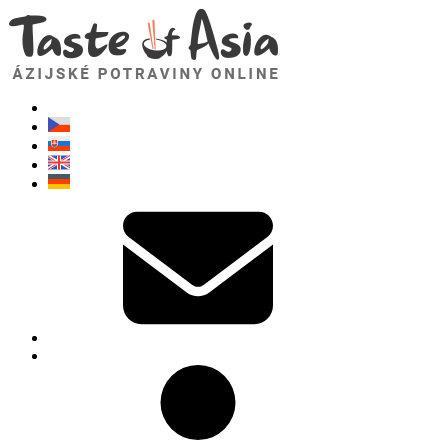
TasteOfAsia.sk
Neváhajte sa opýtať. Som tu pre vás!