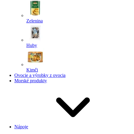
Zelenina
Huby
Kimči
Ovocie a výrobky z ovocia
Morské produkty
Nápoje