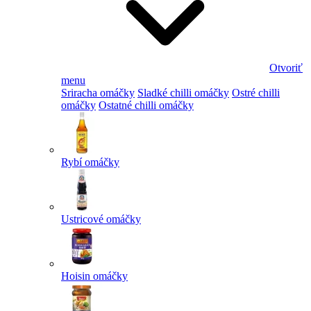
Otvoriť
menu
Sriracha omáčky
Sladké chilli omáčky
Ostré chilli
omáčky
Ostatné chilli omáčky
Rybí omáčky
Ustricové omáčky
Hoisin omáčky