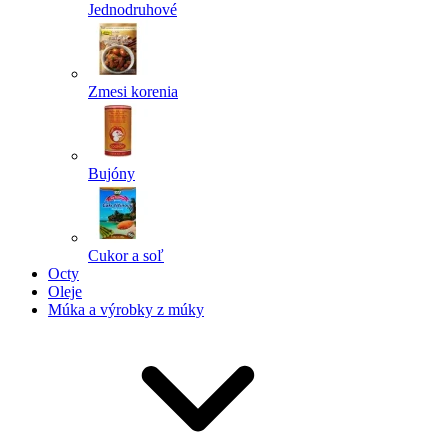
Jednodruhové
Zmesi korenia
Bujóny
Cukor a soľ
Octy
Oleje
Múka a výrobky z múky