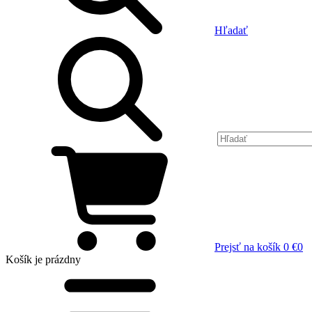
Hľadať
Prejsť na košík
0 €
0
Košík
je prázdny