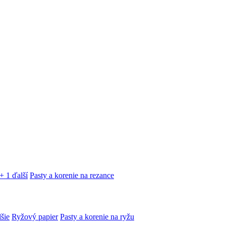
+ 1 ďalší
Pasty a korenie na rezance
lšie
Ryžový papier
Pasty a korenie na ryžu