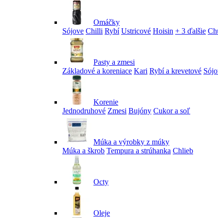
Omáčky
Sójove
Chilli
Rybí
Ustricové
Hoisin
+ 3 ďalšie
Ch
Pasty a zmesi
Základové a koreniace
Kari
Rybí a krevetové
Sójo
Korenie
Jednodruhové
Zmesi
Bujóny
Cukor a soľ
Múka a výrobky z múky
Múka a škrob
Tempura a strúhanka
Chlieb
Octy
Oleje