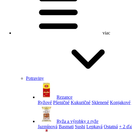
viac
Potraviny
Rezance
Ryžové
Pšeničné
Kukuričné
Sklenené
Konjakové
Ryža a výrobky z ryže
Jazmínová
Basmati
Sushi
Lepkavá
Ostatná
+ 2 ďa