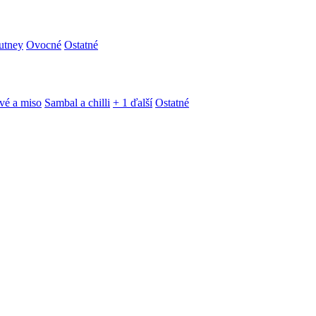
utney
Ovocné
Ostatné
vé a miso
Sambal a chilli
+ 1 ďalší
Ostatné