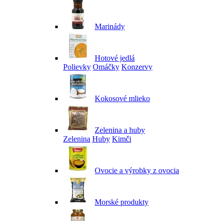
Marinády
Hotové jedlá
Polievky
Omáčky
Konzervy
Kokosové mlieko
Zelenina a huby
Zelenina
Huby
Kimči
Ovocie a výrobky z ovocia
Morské produkty