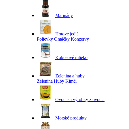
Marinády
Hotové jedlá
Polievky
Omáčky
Konzervy
Kokosové mlieko
Zelenina a huby
Zelenina
Huby
Kimči
Ovocie a výrobky z ovocia
Morské produkty