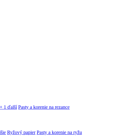
+ 1 ďalší
Pasty a korenie na rezance
lšie
Ryžový papier
Pasty a korenie na ryžu