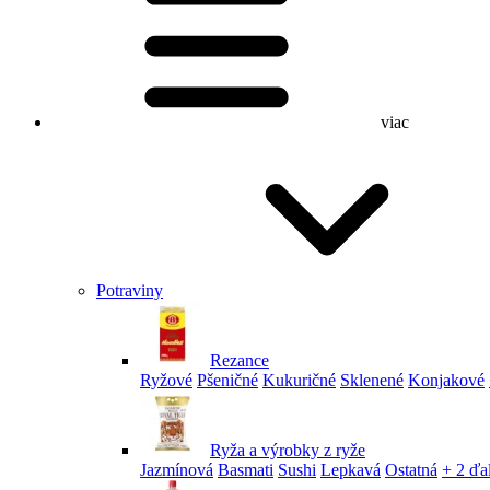
viac
Potraviny
Rezance
Ryžové
Pšeničné
Kukuričné
Sklenené
Konjakové
Ryža a výrobky z ryže
Jazmínová
Basmati
Sushi
Lepkavá
Ostatná
+ 2 ďa