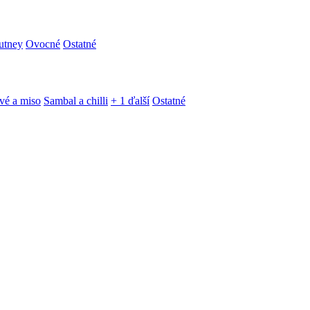
utney
Ovocné
Ostatné
vé a miso
Sambal a chilli
+ 1 ďalší
Ostatné