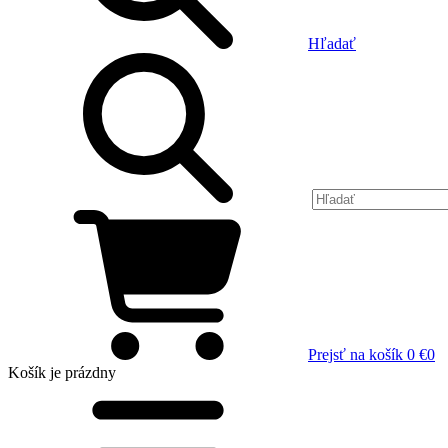
Hľadať
Prejsť na košík
0 €
0
Košík
je prázdny