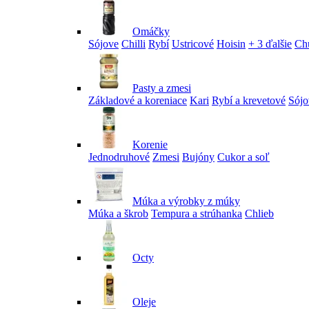
Omáčky
Sójove
Chilli
Rybí
Ustricové
Hoisin
+ 3 ďalšie
Ch
Pasty a zmesi
Základové a koreniace
Kari
Rybí a krevetové
Sójo
Korenie
Jednodruhové
Zmesi
Bujóny
Cukor a soľ
Múka a výrobky z múky
Múka a škrob
Tempura a strúhanka
Chlieb
Octy
Oleje