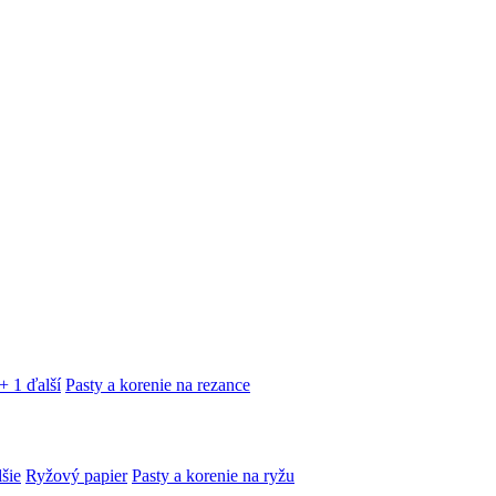
+ 1 ďalší
Pasty a korenie na rezance
lšie
Ryžový papier
Pasty a korenie na ryžu