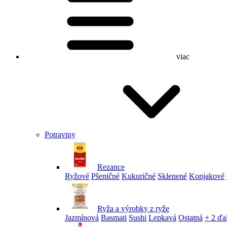
viac
Potraviny
Rezance
Ryžové
Pšeničné
Kukuričné
Sklenené
Konjakové
Ryža a výrobky z ryže
Jazmínová
Basmati
Sushi
Lepkavá
Ostatná
+ 2 ďa