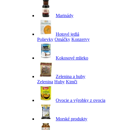
Marinády
Hotové jedlá
Polievky
Omáčky
Konzervy
Kokosové mlieko
Zelenina a huby
Zelenina
Huby
Kimči
Ovocie a výrobky z ovocia
Morské produkty