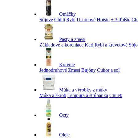
Omáčky
Sójove
Chilli
Rybí
Ustricové
Hoisin
+ 3 ďalšie
Ch
Pasty a zmesi
Základové a koreniace
Kari
Rybí a krevetové
Sójo
Korenie
Jednodruhové
Zmesi
Bujóny
Cukor a soľ
Múka a výrobky z múky
Múka a škrob
Tempura a strúhanka
Chlieb
Octy
Oleje