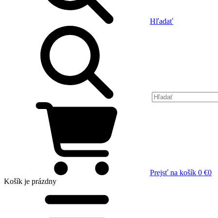
Hľadať
Prejsť na košík
0 €
0
Košík
je prázdny