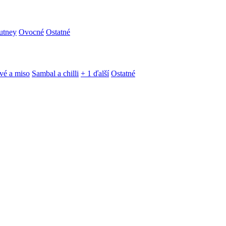
utney
Ovocné
Ostatné
vé a miso
Sambal a chilli
+ 1 ďalší
Ostatné