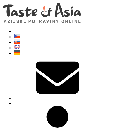
TasteOfAsia.sk
Neváhajte sa opýtať. Som tu pre vás!