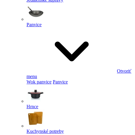
Panvice
Otvoriť
menu
Wok panvice
Panvice
Hrnce
Kuchynské potreby