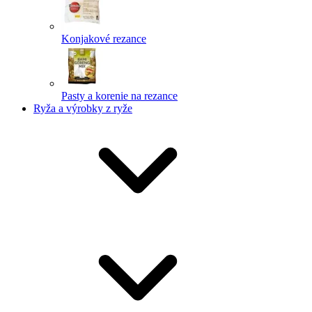
Konjakové rezance
Pasty a korenie na rezance
Ryža a výrobky z ryže