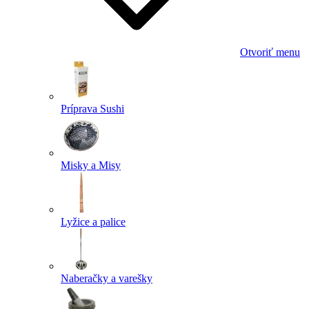
Otvoriť menu
Príprava Sushi
Misky a Misy
Lyžice a palice
Naberačky a varešky