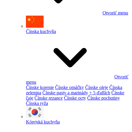
Otvoriť menu
Čínska kuchyňa
Otvoriť
menu
Čínske korenie
Čínske omáčky
Čínske oleje
Čínska
zelenina
Čínske pasty a marinády
+ 5 ďalších
Čínske
čaje
Čínske rezance
Čínske octy
Čínske pochutiny
Čínska ryža
Kórejská kuchyňa