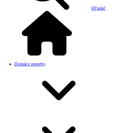
Hľadať
Domáce potreby