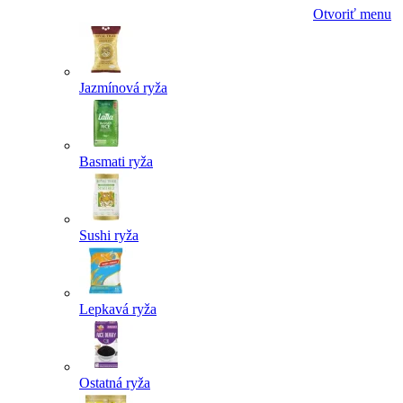
Otvoriť menu
Jazmínová ryža
Basmati ryža
Sushi ryža
Lepkavá ryža
Ostatná ryža