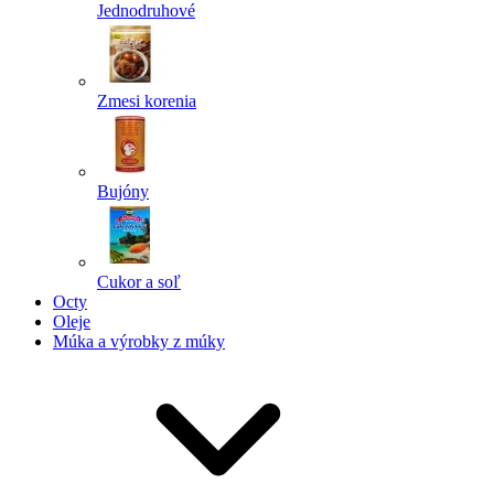
Jednodruhové
Zmesi korenia
Bujóny
Cukor a soľ
Octy
Oleje
Múka a výrobky z múky