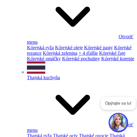
Otvoriť
menu
Kórejská ryža
Kórejské oleje
Kórejské pasty
Kórejské
rezance
Kórejská zelenina
+ 4 ďalšie
Kórejské čaje
Kórejské omáčky
Kórejské pochutiny
Kórejské korenie
Thajská kuchyňa
Opýtajte sa tu!
Otvoriť
menu
Thajská ryža
Thajské octy
Thajské ovocie
Thajská