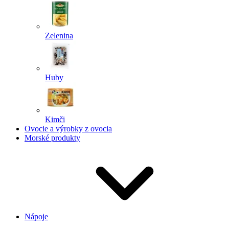
Zelenina
Huby
Kimči
Ovocie a výrobky z ovocia
Morské produkty
Nápoje