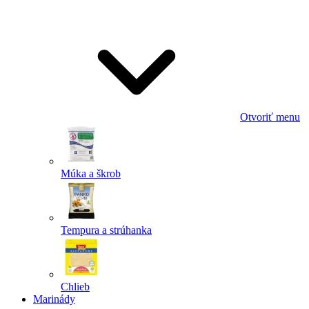
Odoslať
Powered by chaterimo
Otvoriť menu
Múka a škrob
Tempura a strúhanka
Chlieb
Marinády