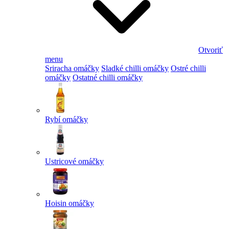
Otvoriť
menu
Sriracha omáčky
Sladké chilli omáčky
Ostré chilli
omáčky
Ostatné chilli omáčky
Rybí omáčky
Ustricové omáčky
Hoisin omáčky