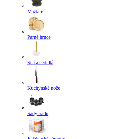
Mažiare
Parné hrnce
Sitá a cedidlá
Kuchynské nože
Sady riadu
Jedálenské súpravy