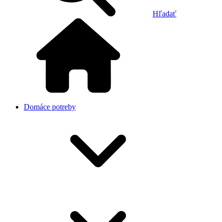
Hľadať
Domáce potreby