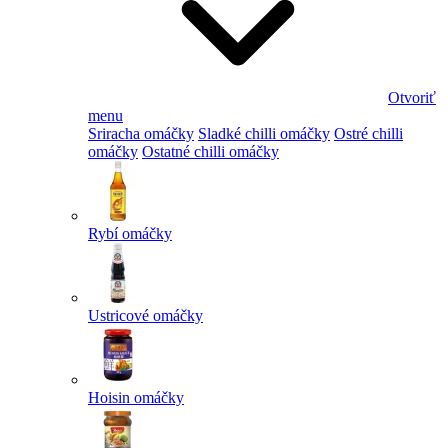
Otvoriť
menu
Sriracha omáčky
Sladké chilli omáčky
Ostré chilli
omáčky
Ostatné chilli omáčky
Rybí omáčky
Ustricové omáčky
Hoisin omáčky