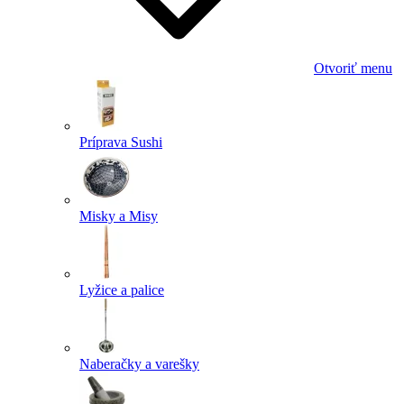
Otvoriť menu
Príprava Sushi
Misky a Misy
Lyžice a palice
Naberačky a varešky