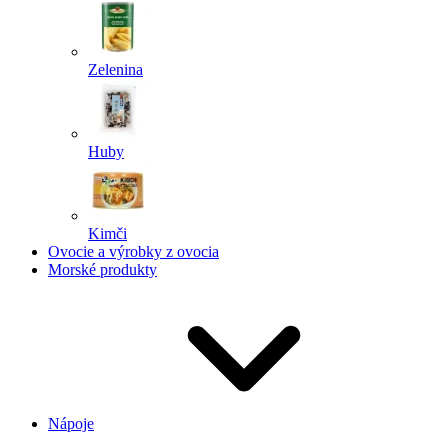
Zelenina
Huby
Kimči
Ovocie a výrobky z ovocia
Morské produkty
Nápoje