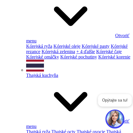
Otvoriť
menu
Kórejská ryža
Kórejské oleje
Kórejské pasty
Kórejské
rezance
Kórejská zelenina
+ 4 ďalšie
Kórejské čaje
Kórejské omáčky
Kórejské pochutiny
Kórejské korenie
Thajská kuchyňa
Opýtajte sa tu!
Otvoriť
menu
Thajská ryža
Thajské octy
Thajské ovocie
Thajská