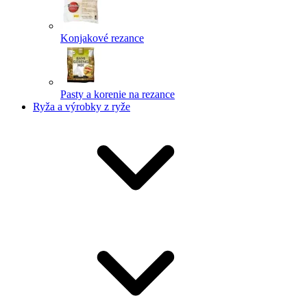
Konjakové rezance
Pasty a korenie na rezance
Ryža a výrobky z ryže