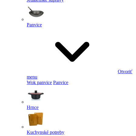
Panvice
Otvoriť
menu
Wok panvice
Panvice
Hrnce
Kuchynské potreby