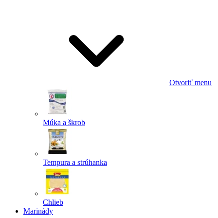
Odoslať
Powered by chaterimo
Otvoriť menu
Múka a škrob
Tempura a strúhanka
Chlieb
Marinády