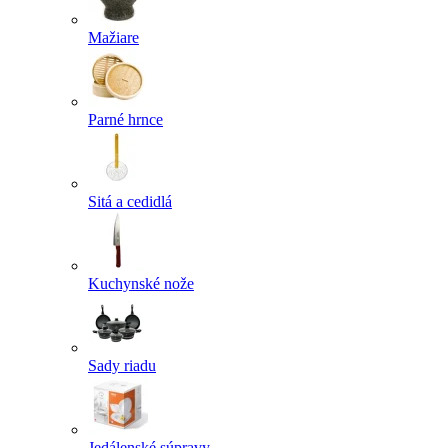
Mažiare
Parné hrnce
Sitá a cedidlá
Kuchynské nože
Sady riadu
Jedálenské súpravy