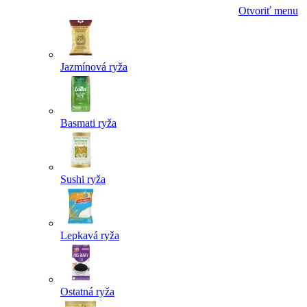
Otvoriť menu
Jazmínová ryža
Basmati ryža
Sushi ryža
Lepkavá ryža
Ostatná ryža