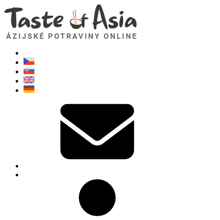
TasteOfAsia.sk
Neváhajte sa opýtať. Som tu pre vás!