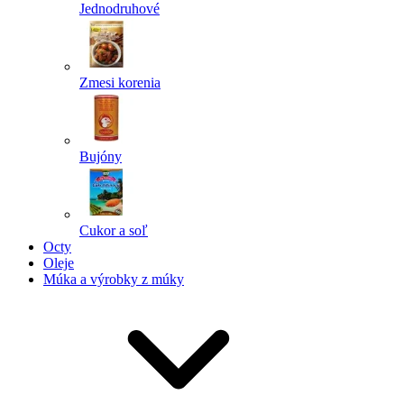
Jednodruhové
Zmesi korenia
Bujóny
Cukor a soľ
Octy
Oleje
Múka a výrobky z múky