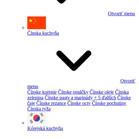
Otvoriť menu
Čínska kuchyňa
Otvoriť
menu
Čínske korenie
Čínske omáčky
Čínske oleje
Čínska
zelenina
Čínske pasty a marinády
+ 5 ďalších
Čínske
čaje
Čínske rezance
Čínske octy
Čínske pochutiny
Čínska ryža
Kórejská kuchyňa