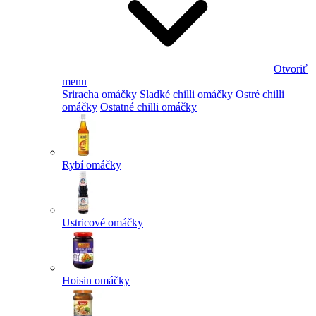
Otvoriť
menu
Sriracha omáčky
Sladké chilli omáčky
Ostré chilli
omáčky
Ostatné chilli omáčky
Rybí omáčky
Ustricové omáčky
Hoisin omáčky