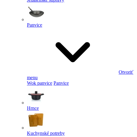
Panvice
Otvoriť
menu
Wok panvice
Panvice
Hrnce
Kuchynské potreby