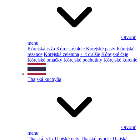
Otvoriť
menu
Kórejská ryža
Kórejské oleje
Kórejské pasty
Kórejské
rezance
Kórejská zelenina
+ 4 ďalšie
Kórejské čaje
Kórejské omáčky
Kórejské pochutiny
Kórejské korenie
Thajská kuchyňa
Otvoriť
menu
Thajská ryža
Thajské octy
Thajské ovocie
Thajská