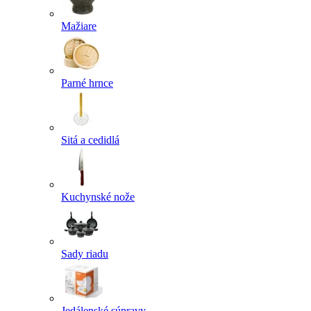
Mažiare
Parné hrnce
Sitá a cedidlá
Kuchynské nože
Sady riadu
Jedálenské súpravy