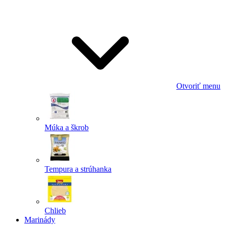
Odoslať
Powered by chaterimo
Otvoriť menu
Múka a škrob
Tempura a strúhanka
Chlieb
Marinády