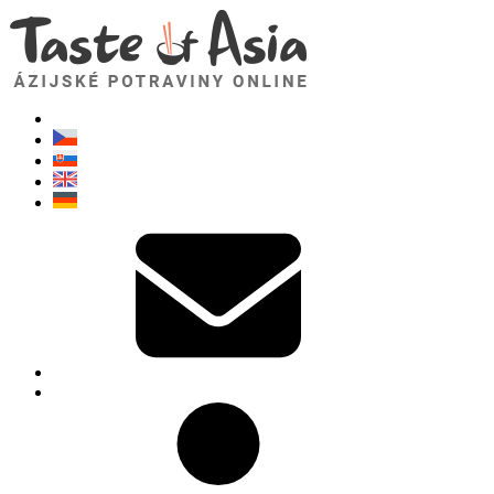
TasteOfAsia.sk
Neváhajte sa opýtať. Som tu pre vás!