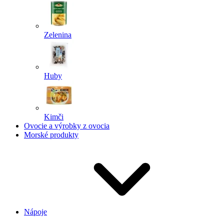
Zelenina
Huby
Kimči
Ovocie a výrobky z ovocia
Morské produkty
Nápoje