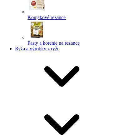
Konjakové rezance
Pasty a korenie na rezance
Ryža a výrobky z ryže