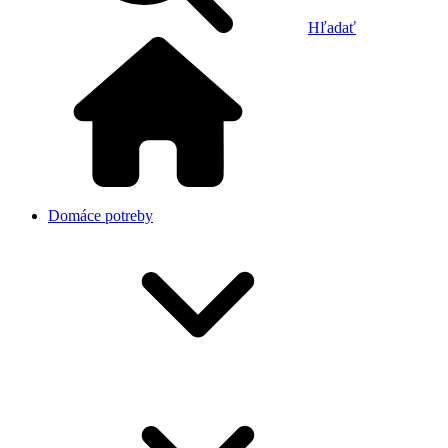
Hľadať
Domáce potreby