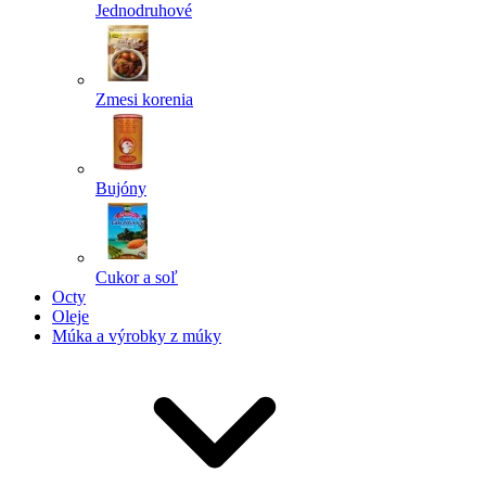
Jednodruhové
Zmesi korenia
Bujóny
Cukor a soľ
Octy
Oleje
Múka a výrobky z múky