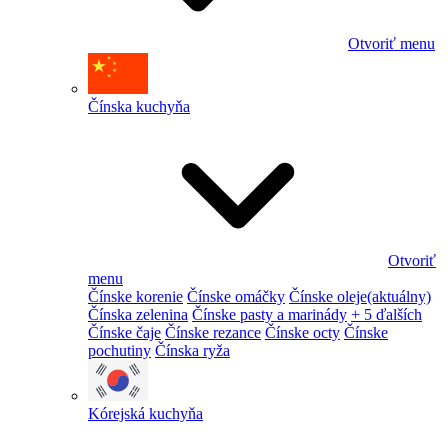
Otvoriť menu
Čínska kuchyňa
Otvoriť
menu
Čínske korenie
Čínske omáčky
Čínske oleje
(aktuálny)
Čínska zelenina
Čínske pasty a marinády
+ 5 ďalších
Čínske čaje
Čínske rezance
Čínske octy
Čínske
pochutiny
Čínska ryža
Kórejská kuchyňa