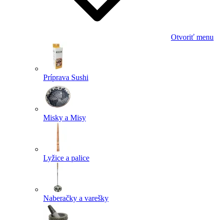
Otvoriť menu
Príprava Sushi
Misky a Misy
Lyžice a palice
Naberačky a varešky