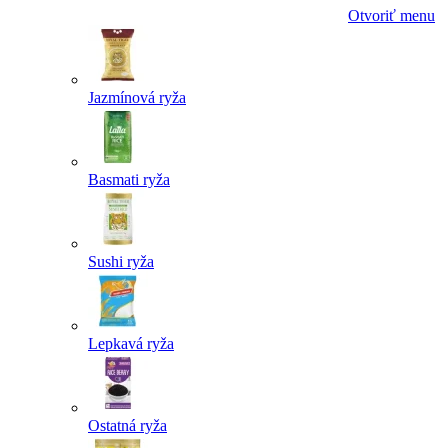
Otvoriť menu
Jazmínová ryža
Basmati ryža
Sushi ryža
Lepkavá ryža
Ostatná ryža