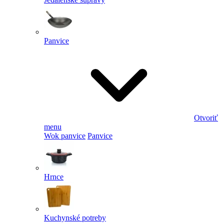
Panvice
Otvoriť
menu
Wok panvice
Panvice
Hrnce
Kuchynské potreby