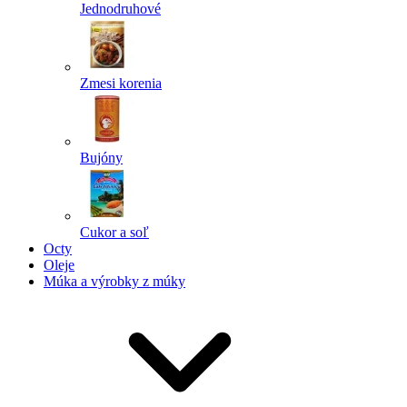
Jednodruhové
Zmesi korenia
Bujóny
Cukor a soľ
Octy
Oleje
Múka a výrobky z múky