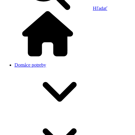
Hľadať
Domáce potreby