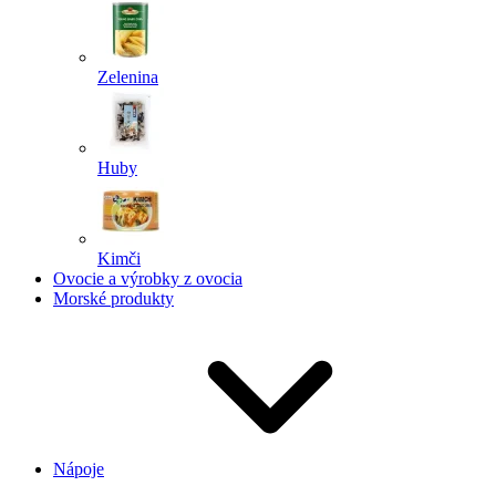
Zelenina
Huby
Kimči
Ovocie a výrobky z ovocia
Morské produkty
Nápoje