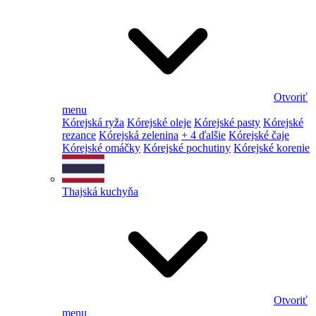
Otvoriť
menu
Kórejská ryža
Kórejské oleje
Kórejské pasty
Kórejské
rezance
Kórejská zelenina
+ 4 ďalšie
Kórejské čaje
Kórejské omáčky
Kórejské pochutiny
Kórejské korenie
Thajská kuchyňa
Otvoriť
menu