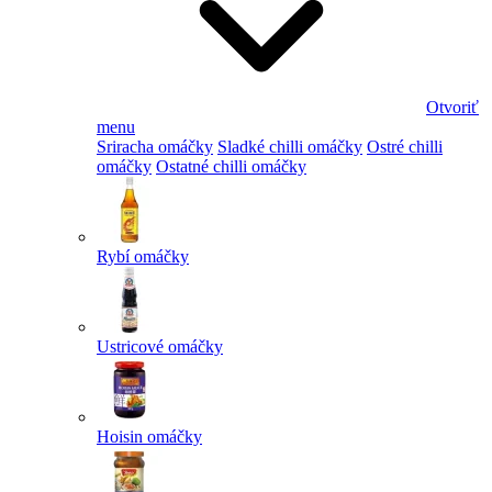
Otvoriť
menu
Sriracha omáčky
Sladké chilli omáčky
Ostré chilli
omáčky
Ostatné chilli omáčky
Rybí omáčky
Ustricové omáčky
Hoisin omáčky