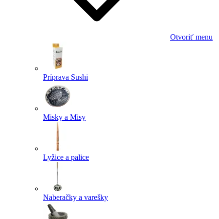
Otvoriť menu
Príprava Sushi
Misky a Misy
Lyžice a palice
Naberačky a varešky