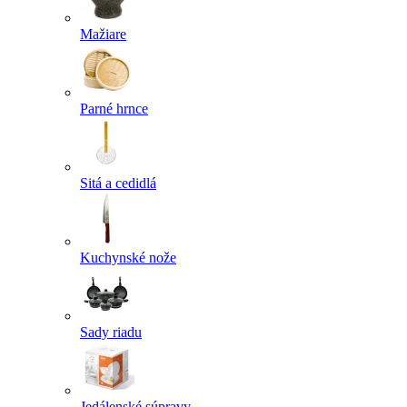
Mažiare
Parné hrnce
Sitá a cedidlá
Kuchynské nože
Sady riadu
Jedálenské súpravy