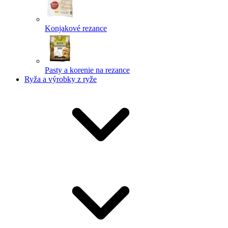
Konjakové rezance
Pasty a korenie na rezance
Ryža a výrobky z ryže