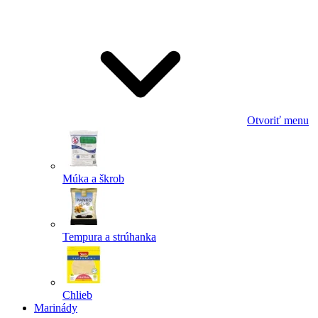
Odoslať
Powered by chaterimo
Otvoriť menu
Múka a škrob
Tempura a strúhanka
Chlieb
Marinády