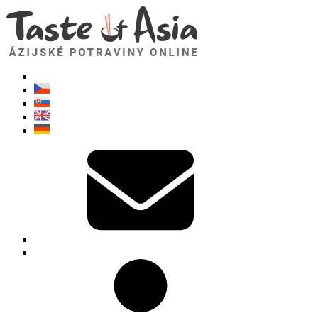
TasteOfAsia.sk
Neváhajte sa opýtať. Som tu pre vás!