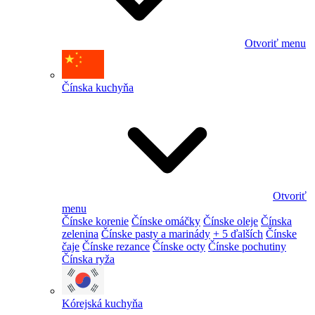
Otvoriť menu
Čínska kuchyňa
Otvoriť
menu
Čínske korenie
Čínske omáčky
Čínske oleje
Čínska
zelenina
Čínske pasty a marinády
+ 5 ďalších
Čínske
čaje
Čínske rezance
Čínske octy
Čínske pochutiny
Čínska ryža
Kórejská kuchyňa