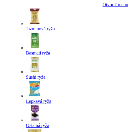
Otvoriť menu
Jazmínová ryža
Basmati ryža
Sushi ryža
Lepkavá ryža
Ostatná ryža